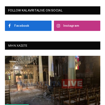
ΕΚΚΛΗΣΙΑΣΤΙΚΑ
Καλάβρυτα: Κλειστός παραμένει μέχρι
νεωτέρας ο Μητροπολιτικός Ναός
Κοιμήσεως της Θεοτόκου Καλαβρύτων,
μετά από σοβαρή ζημιά στην οροφή του
7 Αυγούστου 2026
0
Την Τρίτη 4η Αυγούστου 2026, κατά τις απογευματινές
ώρες και συγκεκριμένα δύο ώρες περίπου πριν…
Πολιτιστικό Καλοκαίρι 2026 από τον
Σύλλογο Μικρού Ποντιά «Η Πρόοδος»
7 Αυγούστου 2026
Θερινό Φεστιβάλ & Πολιτιστική
Εβδομάδα στην Κάτω Βλασία
Καλαβρύτων (8-15 Αυγούστου 2026)