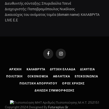
Αριθμός Πιστοποίησης Μ.Η.Τ. 252151
Copyright 2024 Designed By
Futureplus.Gr
.
Ο παρών ιστότοπος συμμορφώνονται με τη Σύσταση (ΕΕ)
2018/334 της Επιτροπής της 1ης Μαρτίου 2018 σχετικά με τα
μέτρα για την αποτελεσματική αντιμετώπιση του παράνομου
περιεχομένου στο διαδίκτυο (L 63)