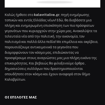
Καλάβρυτα: Κλειστός παραμένει μέχρι
νεωτέρας ο Μητροπολιτικός Ναός
Κοιμήσεως της Θεοτόκου Καλαβρύτων,
μετά από σοβαρή ζημιά στην οροφή
του
7 Αυγούστου 2026
Περιφέρεια Δυτικής Ελλάδας:
Χρηματοδότηση 1,86 εκατ. ευρώ για τη
μελέτη επαναλειτουργίας του
Οδοντωτού
7 Αυγούστου 2026
Ευχαριστήριες και συγχαρητήριες
ευχές για τη συνδρομή στη λειτουργία
των Κατασκηνώσεων της Ιεράς
Μητροπόλεώς μας στα Καλάβρυτα με
την επωνυμία: Εκκλησιαστικό Κέντρο