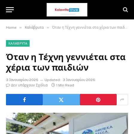
»
»
Home
Καλάβρυτα
Όταν η Τέχνη γεννιέται στα χέρια των παιδιών
ΚΑΛΆΒΡΥΤΑ
Όταν η Τέχνη γεννιέται στα
χέρια των παιδιών
3 Ιανουαρίου 2026
Updated:
3 Ιανουαρίου 2026
Δεν υπάρχουν Σχόλια
1 Min Read