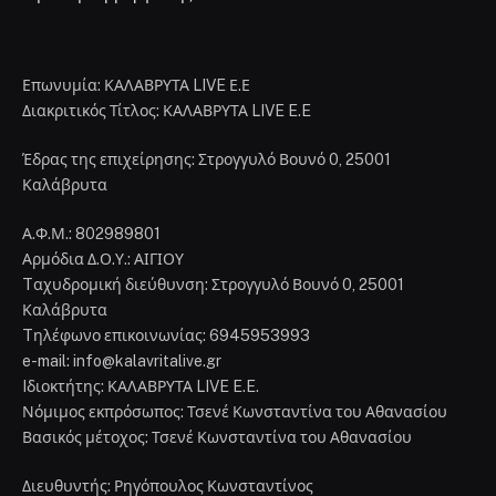
Διευθυντής: Ρηγόπουλος Κωνσταντίνος
Διευθυντής σύνταξης: Σπυριδούλα Τσενέ
Διαχειριστής: Παπαβραμόπουλος Νικόλαος
Δικαιούχος του ονόματος τομέα (domain name): ΚΑΛΑΒΡΥΤΑ
LIVE E.E
Facebook
Instagram
ΑΡΧΙΚΉ
ΚΑΛΆΒΡΥΤΑ
ΔΥΤΙΚΉ ΕΛΛΆΔΑ
ΔΙΑΎΓΕΙΑ
ΠΟΛΙΤΙΚΉ
ΟΙΚΟΝΟΜΊΑ
ΑΘΛΗΤΙΚΆ
ΕΠΙΚΟΙΝΩΝΊΑ
ΠΟΛΙΤΙΚΉ ΑΠΟΡΡΉΤΟΥ
ΌΡΟΙ ΧΡΉΣΗΣ
ΔΉΛΩΣΗ ΣΥΜΜΌΡΦΩΣΗΣ