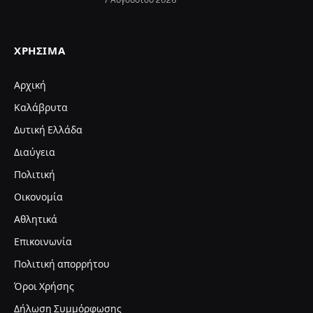
Δήλωση Συμμόρφωσης
Επωνυμία: ΚΑΛΑΒΡΥΤΑ LIVE Ε.Ε
Διακριτικός Τίτλος: ΚΑΛΑΒΡΥΤΑ LIVE E.E
Έδρας της επιχείρησης: Στρογγυλό Βουνό 0, 25001
Καλάβρυτα
Α.Φ.Μ.: 802989801
Αρμόδια Δ.Ο.Υ.: ΑΙΓΙΟΥ
Tαχυδρομική διεύθυνση: Στρογγυλό Βουνό 0, 25001
Καλάβρυτα
Tηλέφωνο επικοινωνίας: 6945953993
e-mail: info@kalavritalive.gr
Iδιοκτήτης: ΚΑΛΑΒΡΥΤΑ LIVE E.E.
Νόμιμος εκπρόσωπος: Τσενέ Κωνσταντίνα του Αθανασίου
Βασικός μέτοχος: Τσενέ Κωνσταντίνα του Αθανασίου