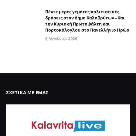
Καλώς ήρθατε στο
kalavritalive.gr
, πηγή ενημέρωσης
τοπικών και εντός Ελλάδας νέων! Εδώ, θα διαβάσετε μια
πλήρη και ενημερωμένη επισκόπηση των πιο πρόσφατων
γεγονότων που κυριαρχούν στην χώρα μας. Ανακαλύψτε τα
τελευταία νέα από την πολιτική, την οικονομία, τον
πολιτισμό και πολλά άλλα πεδία! Με επιμέλεια και ακρίβεια,
παρουσιάζουμε αντικειμενικά τα γεγονότα που
διαμορφώνουν τον κόσμο μας, επιδιώκοντας να
προσφέρουμε στους αναγνώστες μας μια πλήρη εικόνα της
επικαιρότητας. Και βεβαιώς θα φιλοξενούμε άρθρα ,
δημοσιεύσεις συλλόγων που δραστηριοποιούνται
οπουδήποτε στον κόσμο και έχουν αναφορά στον δήμο
Καλαβρύτων.
ΟΙ ΕΠΙΛΟΓΈΣ ΜΑΣ