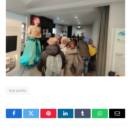
top picks
Facebook
Twitter
Pinterest
LinkedIn
Tumblr
WhatsApp
Email