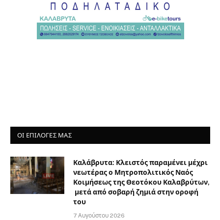
7 Αυγούστου 2026
Περιφέρεια Δυτικής Ελλάδας:
Χρηματοδότηση 1,86 εκατ. ευρώ για τη
μελέτη επαναλειτουργίας του
Οδοντωτού
7 Αυγούστου 2026
Ευχαριστήριες και συγχαρητήριες
ευχές για τη συνδρομή στη λειτουργία
των Κατασκηνώσεων της Ιεράς
Μητροπόλεώς μας στα Καλάβρυτα με
την επωνυμία: Εκκλησιαστικό Κέντρο
Νεότητας «ΤΟ ΟΡΑΜΑ» (ΕΚ.ΚΕ.Ν.)
7 Αυγούστου 2026
Πολιτιστικό Καλοκαίρι 2026 από τον
Σύλλογο Μικρού Ποντιά «Η Πρόοδος»
7 Αυγούστου 2026