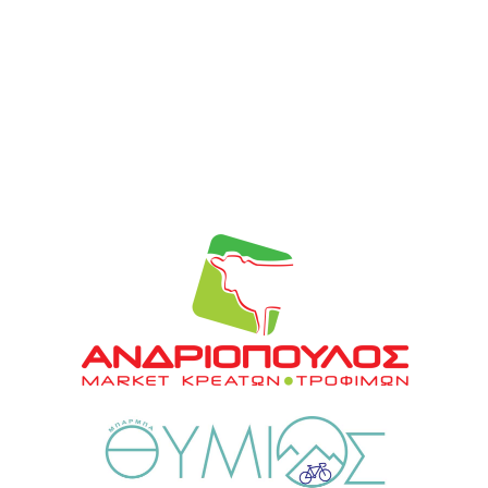
ΟΙ ΕΠΙΛΟΓΈΣ ΜΑΣ
Καλάβρυτα: Κλειστός παραμένει μέχρι
νεωτέρας ο Μητροπολιτικός Ναός
Κοιμήσεως της Θεοτόκου Καλαβρύτων,
μετά από σοβαρή ζημιά στην οροφή
του