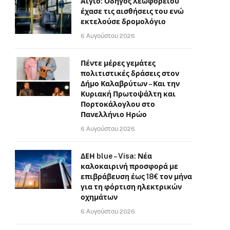
Αίγιο: Οδηγός λεωφορείου
έχασε τις αισθήσεις του ενώ
εκτελούσε δρομολόγιο
6 Αυγούστου 2026
Πέντε μέρες γεμάτες
πολιτιστικές δράσεις στον
Δήμο Καλαβρύτων – Και την
Κυριακή Πρωτοψάλτη και
Πορτοκάλογλου στο
Πανελλήνιο Ηρώο
6 Αυγούστου 2026
ΔΕΗ blue – Visa: Νέα
καλοκαιρινή προσφορά με
επιβράβευση έως 18€ τον μήνα
για τη φόρτιση ηλεκτρικών
οχημάτων
6 Αυγούστου 2026