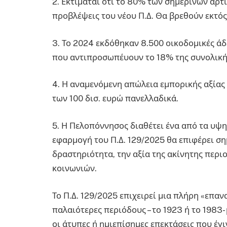
2. Εκτιμάται ότι το 80% των σημερινών άρτ
προβλέψεις του νέου Π.Δ. Θα βρεθούν εκτός
3. Το 2024 εκδόθηκαν 8.500 οικοδομικές άδε
που αντιπροσωπέυουν το 18% της συνολική
4. Η αναμενόμενη απώλεια εμπορικής αξίας 
των 100 δισ. ευρώ πανελλαδικά.
5. Η Πελοπόννησος διαθέτει ένα από τα υψ
εφαρμογή του Π.Δ. 129/2025 θα επιφέρει σ
δραστηριότητα, την αξία της ακίνητης περι
κοινωνιών.
Το Π.Δ. 129/2025 επιχειρεί μια πλήρη «επ
παλαιότερες περιόδους – το 1923 ή το 1983-
οι άτυπες ή ημιεπίσημες επεκτάσεις που έγ