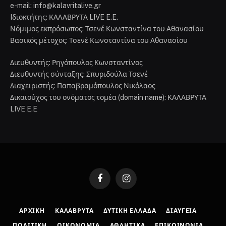
e-mail: info@kalavritalive.gr
Iδιοκτήτης: ΚΑΛΑΒΡΥΤΑ LIVE E.E.
Νόμιμος εκπρόσωπος: Τσενέ Κωνσταντίνα του Αθανασίου
Βασικός μέτοχος: Τσενέ Κωνσταντίνα του Αθανασίου
Διευθυντής: Ρηγόπουλος Κωνσταντίνος
Διευθυντής σύνταξης: Σπυριδούλα Τσενέ
Διαχειριστής: Παπαβραμόπουλος Νικόλαος
Δικαιούχος του ονόματος τομέα (domain name): ΚΑΛΑΒΡΥΤΑ
LIVE E.E
Facebook
Instagram
ΑΡΧΙΚΉ
ΚΑΛΆΒΡΥΤΑ
ΔΥΤΙΚΉ ΕΛΛΆΔΑ
ΔΙΑΎΓΕΙΑ
ΠΟΛΙΤΙΚΉ
ΟΙΚΟΝΟΜΊΑ
ΑΘΛΗΤΙΚΆ
ΕΠΙΚΟΙΝΩΝΊΑ