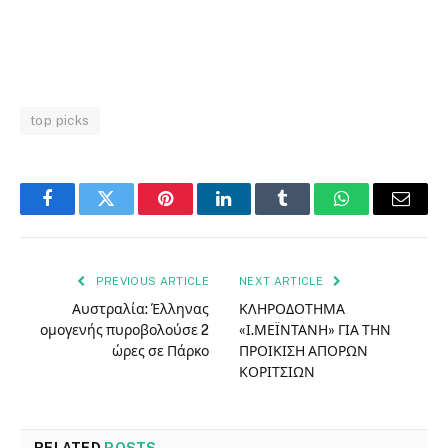
top picks
Facebook
Twitter
Pinterest
LinkedIn
Tumblr
WhatsApp
Email
PREVIOUS ARTICLE
NEXT ARTICLE
Αυστραλία: Έλληνας
ΚΛΗΡΟΔΟΤΗΜΑ
ομογενής πυροβολούσε 2
«Ι.ΜΕΪΝΤΑΝΗ» ΓΙΑ ΤΗΝ
ώρες σε Πάρκο
ΠΡΟΙΚΙΣΗ ΑΠΟΡΩΝ
ΚΟΡΙΤΣΙΩΝ
RELATED
POSTS