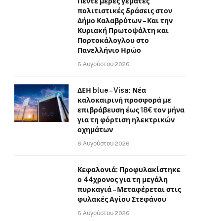
Πέντε μέρες γεμάτες
πολιτιστικές δράσεις στον
Δήμο Καλαβρύτων – Και την
Κυριακή Πρωτοψάλτη και
Πορτοκάλογλου στο
Πανελλήνιο Ηρώο
6 Αυγούστου 2026
ΔΕΗ blue – Visa: Νέα
καλοκαιρινή προσφορά με
επιβράβευση έως 18€ τον μήνα
για τη φόρτιση ηλεκτρικών
οχημάτων
6 Αυγούστου 2026
Κεφαλονιά: Προφυλακίστηκε
ο 44χρονος για τη μεγάλη
πυρκαγιά – Μεταφέρεται στις
φυλακές Αγίου Στεφάνου
6 Αυγούστου 2026