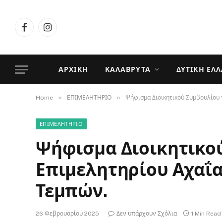
Facebook
Instagram
ΑΡΧΙΚΉ
ΚΑΛΆΒΡΥΤΑ
ΔΥΤΙΚΉ ΕΛ
»
»
Home
ΕΠΙΜΕΛΗΤΗΡΙΟ
Ψήφισμα Διοικητικού Συμβουλίου 
ΕΠΙΜΕΛΗΤΗΡΙΟ
Ψήφισμα Διοικητικο
Επιμελητηρίου Αχαΐα
Τεμπών.
26 Φεβρουαρίου 2025
Δεν υπάρχουν Σχόλια
1 Min Read