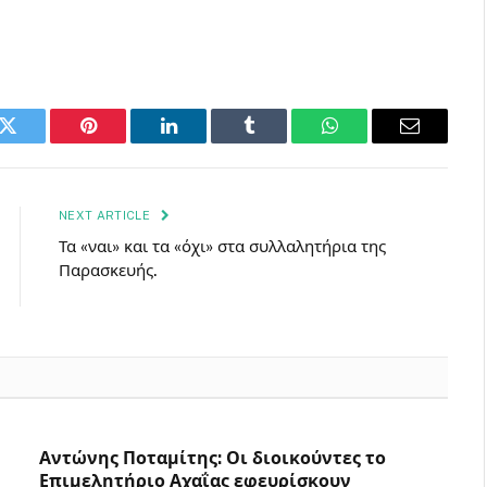
k
Twitter
Pinterest
LinkedIn
Tumblr
WhatsApp
Email
NEXT ARTICLE
Τα «ναι» και τα «όχι» στα συλλαλητήρια της
Παρασκευής.
Αντώνης Ποταμίτης: Οι διοικούντες το
Επιμελητήριο Αχαΐας εφευρίσκουν