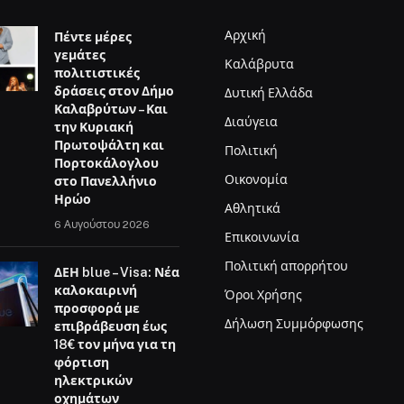
Αρχική
Πέντε μέρες
γεμάτες
Καλάβρυτα
πολιτιστικές
δράσεις στον Δήμο
Δυτική Ελλάδα
Καλαβρύτων – Και
Διαύγεια
την Κυριακή
Πρωτοψάλτη και
Πολιτική
Πορτοκάλογλου
Οικονομία
στο Πανελλήνιο
Ηρώο
Αθλητικά
6 Αυγούστου 2026
Επικοινωνία
Πολιτική απορρήτου
ΔΕΗ blue – Visa: Νέα
καλοκαιρινή
Όροι Χρήσης
προσφορά με
Δήλωση Συμμόρφωσης
επιβράβευση έως
18€ τον μήνα για τη
φόρτιση
ηλεκτρικών
οχημάτων