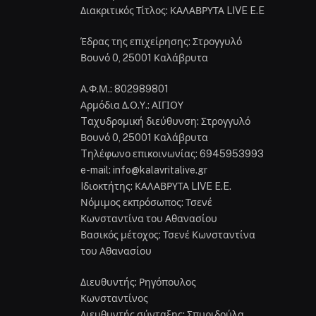
Διακριτικός Τίτλος: ΚΑΛΑΒΡΥΤΑ LIVE E.E
Έδρας της επιχείρησης: Στρογγυλό
Βουνό 0, 25001 Καλάβρυτα
Α.Φ.Μ.: 802989801
Αρμόδια Δ.Ο.Υ.: ΑΙΓΙΟΥ
Tαχυδρομική διεύθυνση: Στρογγυλό
Βουνό 0, 25001 Καλάβρυτα
Tηλέφωνο επικοινωνίας: 6945953993
e-mail: info@kalavritalive.gr
Iδιοκτήτης: ΚΑΛΑΒΡΥΤΑ LIVE E.E.
Νόμιμος εκπρόσωπος: Τσενέ
Κωνσταντίνα του Αθανασίου
Βασικός μέτοχος: Τσενέ Κωνσταντίνα
του Αθανασίου
Διευθυντής: Ρηγόπουλος
Κωνσταντίνος
Διευθυντής σύνταξης: Σπυριδούλα