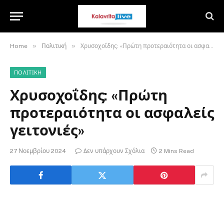
»
»
Home
Πολιτική
Χρυσοχοΐδης: «Πρώτη προτεραιότητα οι ασφαλείς γειτονιές»
ΠΟΛΙΤΙΚΉ
Χρυσοχοΐδης: «Πρώτη
προτεραιότητα οι ασφαλείς
γειτονιές»
27 Νοεμβρίου 2024
Δεν υπάρχουν Σχόλια
2 Mins Read