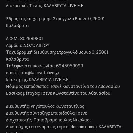
Διακριτικός Τίτλος: ΚΑΛΑΒΡΥΤΑ LIVE E.E
Έδρας της επιχείρησης: Στρογγυλό Βουνό 0, 25001
Καλάβρυτα
Α.Φ.Μ.: 802989801
Αρμόδια Δ.Ο.Υ.: ΑΙΓΙΟΥ
Tαχυδρομική διεύθυνση: Στρογγυλό Βουνό 0, 25001
Καλάβρυτα
Tηλέφωνο επικοινωνίας: 6945953993
e-mail: info@kalavritalive.gr
Iδιοκτήτης: ΚΑΛΑΒΡΥΤΑ LIVE E.E.
Νόμιμος εκπρόσωπος: Τσενέ Κωνσταντίνα του Αθανασίου
Βασικός μέτοχος: Τσενέ Κωνσταντίνα του Αθανασίου
Διευθυντής: Ρηγόπουλος Κωνσταντίνος
Διευθυντής σύνταξης: Σπυριδούλα Τσενέ
Διαχειριστής: Παπαβραμόπουλος Νικόλαος
Δικαιούχος του ονόματος τομέα (domain name): ΚΑΛΑΒΡΥΤΑ