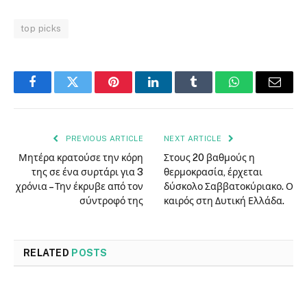
top picks
Facebook
Twitter
Pinterest
LinkedIn
Tumblr
WhatsApp
Email
PREVIOUS ARTICLE
NEXT ARTICLE
Μητέρα κρατούσε την κόρη
Στους 20 βαθμούς η
της σε ένα συρτάρι για 3
θερμοκρασία, έρχεται
χρόνια – Την έκρυβε από τον
δύσκολο Σαββατοκύριακο. Ο
σύντροφό της
καιρός στη Δυτική Ελλάδα.
RELATED
POSTS