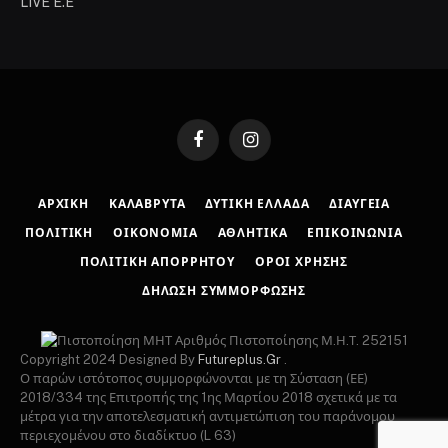
LIVE E.E
Facebook
Instagram
ΑΡΧΙΚΉ
ΚΑΛΆΒΡΥΤΑ
ΔΥΤΙΚΉ ΕΛΛΆΔΑ
ΔΙΑΎΓΕΙΑ
ΠΟΛΙΤΙΚΉ
ΟΙΚΟΝΟΜΊΑ
ΑΘΛΗΤΙΚΆ
ΕΠΙΚΟΙΝΩΝΊΑ
ΠΟΛΙΤΙΚΉ ΑΠΟΡΡΉΤΟΥ
ΌΡΟΙ ΧΡΉΣΗΣ
ΔΉΛΩΣΗ ΣΥΜΜΌΡΦΩΣΗΣ
Αριθμός Πιστοποίησης Μ.Η.Τ. 252151
Copyright 2024 Designed By
Futureplus.Gr
.
Ο παρών ιστότοπος συμμορφώνονται με τη Σύσταση (ΕΕ)
2018/334 της Επιτροπής της 1ης Μαρτίου 2018 σχετικά με τα
μέτρα για την αποτελεσματική αντιμετώπιση του παράνομου
περιεχομένου στο διαδίκτυο (L 63)