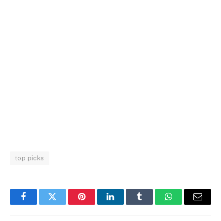
top picks
Facebook
Twitter
Pinterest
LinkedIn
Tumblr
WhatsApp
Email