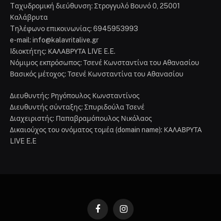
Tαχυδρομική διεύθυνση: Στρογγυλό Βουνό 0, 25001
Καλάβρυτα
Tηλέφωνο επικοινωνίας: 6945953993
e-mail: info@kalavritalive.gr
Iδιοκτήτης: ΚΑΛΑΒΡΥΤΑ LIVE E.E.
Νόμιμος εκπρόσωπος: Τσενέ Κωνσταντίνα του Αθανασίου
Βασικός μέτοχος: Τσενέ Κωνσταντίνα του Αθανασίου
Διευθυντής: Ρηγόπουλος Κωνσταντίνος
Διευθυντής σύνταξης: Σπυριδούλα Τσενέ
Διαχειριστής: Παπαβραμόπουλος Νικόλαος
Δικαιούχος του ονόματος τομέα (domain name): ΚΑΛΑΒΡΥΤΑ
LIVE E.E
Facebook
Instagram