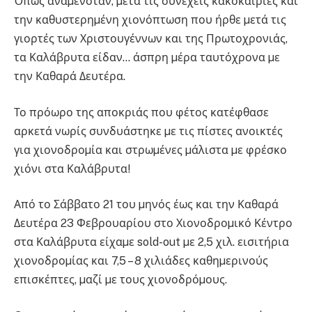
Όπως αναµενόταν, µετά τις συνεχείς κακοκαιρίες και
την καθυστερηµένη χιονόπτωση που ήρθε µετά τις
γιορτές των Χριστουγέννων και της Πρωτοχρονιάς,
τα Καλάβρυτα είδαν… άσπρη µέρα ταυτόχρονα µε
την Καθαρά Δευτέρα.
Το πρόωρο της αποκριάς που φέτος κατέφθασε
αρκετά νωρίς συνδυάστηκε µε τις πίστες ανοικτές
για χιονοδροµία και στρωµένες µάλιστα µε φρέσκο
χιόνι στα Καλάβρυτα!
Από το Σάββατο 21 του µηνός έως και την Καθαρά
Δευτέρα 23 Φεβρουαρίου στο Χιονοδροµικό Κέντρο
στα Καλάβρυτα είχαµε sold-out µε 2,5 χιλ. εισιτήρια
χιονοδροµίας και 7,5 – 8 χιλιάδες καθηµερινούς
επισκέπτες, µαζί µε τους χιονοδρόµους.