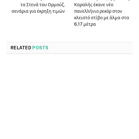
τα Στενά του Ορμούζ,
Καραλής έκανε νέο
σενάρια για έκρηξη τιμών
πανελλήνιο ρεκόρ στον
κλειστό στίβο με άλμα στα
6,17 μέτρα
RELATED
POSTS