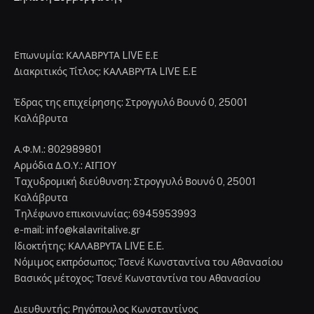
Επωνυμία: ΚΑΛΑΒΡΥΤΑ LIVE Ε.Ε
Διακριτικός Τίτλος: ΚΑΛΑΒΡΥΤΑ LIVE E.E
Έδρας της επιχείρησης: Στρογγυλό Βουνό 0, 25001
Καλάβρυτα
Α.Φ.Μ.: 802989801
Αρμόδια Δ.Ο.Υ.: ΑΙΓΙΟΥ
Tαχυδρομική διεύθυνση: Στρογγυλό Βουνό 0, 25001
Καλάβρυτα
Tηλέφωνο επικοινωνίας: 6945953993
e-mail: info@kalavritalive.gr
Iδιοκτήτης: ΚΑΛΑΒΡΥΤΑ LIVE E.E.
Νόμιμος εκπρόσωπος: Τσενέ Κωνσταντίνα του Αθανασίου
Βασικός μέτοχος: Τσενέ Κωνσταντίνα του Αθανασίου
Διευθυντής: Ρηγόπουλος Κωνσταντίνος