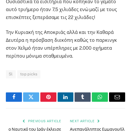
Ουσιαστικά τα εισιτήρια που κόπηκαν το γεµάτο
αυτό τριήµερο ήταν 7,5 χιλιάδες ενώ µαζί µε τους
επισκέπτες ξεπεράσαµε τις 22 χιλιάδες!
Την Κυριακή της Αποκριάς αλλά και την Καθαρά
Δευτέρα η πρόσβαση διεκόπη καθώς το παρκινγκ
στον Χελµό ήταν υπέρπληρες µε 2.000 οχήµατα
περίπου µόνιµα σταθµευµένα.
Sl
top picks
Facebook
Twitter
Pinterest
LinkedIn
Tumblr
WhatsApp
Email
PREVIOUS ARTICLE
NEXT ARTICLE
ο Ναυτικό του Ιράν έκλεισε
Ανεπανάληπτος Εμμανουήλ