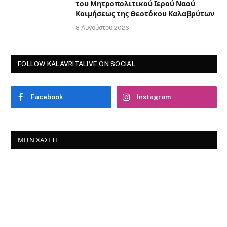
του Μητροπολιτικού Ιερού Ναού
Κοιμήσεως της Θεοτόκου Καλαβρύτων
8 Αυγούστου 2026
FOLLOW KALAVRITALIVE ON SOCIAL
Facebook
Instagram
ΜΗΝ ΧΆΣΕΤΕ