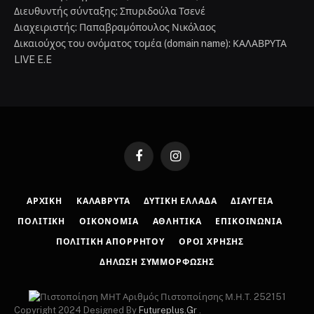
Διευθυντής σύνταξης: Σπυριδούλα Τσενέ
Διαχειριστής: Παπαβραμόπουλος Νικόλαος
Δικαιούχος του ονόματος τομέα (domain name): ΚΑΛΑΒΡΥΤΑ
LIVE E.E
Facebook
Instagram
ΑΡΧΙΚΉ
ΚΑΛΆΒΡΥΤΑ
ΔΥΤΙΚΉ ΕΛΛΆΔΑ
ΔΙΑΎΓΕΙΑ
ΠΟΛΙΤΙΚΉ
ΟΙΚΟΝΟΜΊΑ
ΑΘΛΗΤΙΚΆ
ΕΠΙΚΟΙΝΩΝΊΑ
ΠΟΛΙΤΙΚΉ ΑΠΟΡΡΉΤΟΥ
ΌΡΟΙ ΧΡΉΣΗΣ
ΔΉΛΩΣΗ ΣΥΜΜΌΡΦΩΣΗΣ
Αριθμός Πιστοποίησης Μ.Η.Τ. 252151
Copyright 2024 Designed By
Futureplus.Gr
.