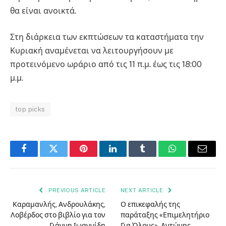
θα είναι ανοικτά.
Στη διάρκεια των εκπτώσεων τα καταστήματα την
Κυριακή αναμένεται να λειτουργήσουν με
προτεινόμενο ωράριο από τις 11 π.μ. έως τις 18:00
μ.μ.
top picks
Facebook
Twitter
Pinterest
LinkedIn
Tumblr
WhatsApp
Email
PREVIOUS ARTICLE
NEXT ARTICLE
Καραμανλής, Ανδρουλάκης,
Ο επικεφαλής της
Λοβέρδος στο βιβλίο για τον
παράταξης «Επιμελητήριο
Γιάννη Ιωαννίδη
Για Όλους», Αντώνης