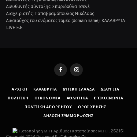
Διευθυντής σύνταξης: Σπυριδούλα Τσενέ
Διαχειριστής: Παπαβραμόπουλος Νικόλαος
Δικαιούχος του ονόματος τομέα (domain name): ΚΑΛΑΒΡΥΤΑ
LIVE E.E
Facebook
Instagram
ΑΡΧΙΚΉ
ΚΑΛΆΒΡΥΤΑ
ΔΥΤΙΚΉ ΕΛΛΆΔΑ
ΔΙΑΎΓΕΙΑ
ΠΟΛΙΤΙΚΉ
ΟΙΚΟΝΟΜΊΑ
ΑΘΛΗΤΙΚΆ
ΕΠΙΚΟΙΝΩΝΊΑ
ΠΟΛΙΤΙΚΉ ΑΠΟΡΡΉΤΟΥ
ΌΡΟΙ ΧΡΉΣΗΣ
ΔΉΛΩΣΗ ΣΥΜΜΌΡΦΩΣΗΣ
Αριθμός Πιστοποίησης Μ.Η.Τ. 252151
Copyright 2024 Designed By
Futureplus.Gr
.