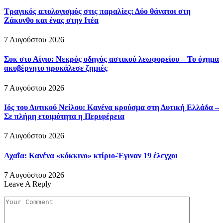
Τραγικός απολογισμός στις παραλίες: Δύο θάνατοι στη
Ζάκυνθο και ένας στην Ιτέα
7 Αυγούστου 2026
Σοκ στο Αίγιο: Νεκρός οδηγός αστικού λεωφορείου – Το όχημα
ακυβέρνητο προκάλεσε ζημιές
7 Αυγούστου 2026
Ιός του Δυτικού Νείλου: Κανένα κρούσμα στη Δυτική Ελλάδα –
Σε πλήρη ετοιμότητα η Περιφέρεια
7 Αυγούστου 2026
Αχαΐα: Κανένα «κόκκινο» κτίριο-Έγιναν 19 έλεγχοι
7 Αυγούστου 2026
Leave A Reply