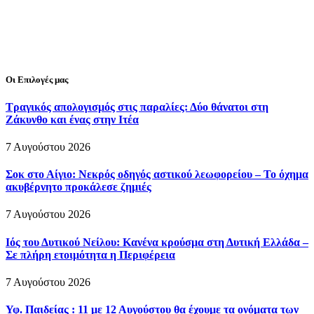
Οι Επιλογές μας
Τραγικός απολογισμός στις παραλίες: Δύο θάνατοι στη
Ζάκυνθο και ένας στην Ιτέα
7 Αυγούστου 2026
Σοκ στο Αίγιο: Νεκρός οδηγός αστικού λεωφορείου – Το όχημα
ακυβέρνητο προκάλεσε ζημιές
7 Αυγούστου 2026
Ιός του Δυτικού Νείλου: Κανένα κρούσμα στη Δυτική Ελλάδα –
Σε πλήρη ετοιμότητα η Περιφέρεια
7 Αυγούστου 2026
Υφ. Παιδείας : 11 με 12 Αυγούστου θα έχουμε τα ονόματα των