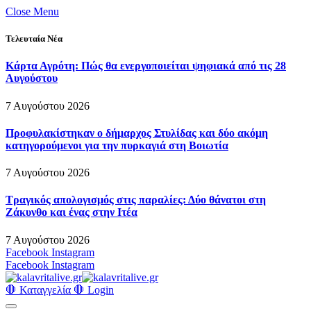
Close Menu
Τελευταία Νέα
Κάρτα Αγρότη: Πώς θα ενεργοποιείται ψηφιακά από τις 28
Αυγούστου
7 Αυγούστου 2026
Προφυλακίστηκαν ο δήμαρχος Στυλίδας και δύο ακόμη
κατηγορούμενοι για την πυρκαγιά στη Βοιωτία
7 Αυγούστου 2026
Τραγικός απολογισμός στις παραλίες: Δύο θάνατοι στη
Ζάκυνθο και ένας στην Ιτέα
7 Αυγούστου 2026
Facebook
Instagram
Facebook
Instagram
🛑 Καταγγελία 🛑
Login