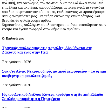
πολιτική, την οικονομία, τον πολιτισμό και πολλά άλλα πεδία! Με
επιμέλεια και ακρίβεια, παρουσιάζουμε αντικειμενικά τα γεγονότα
που διαμορφώνουν τον κόσμο μας, επιδιώκοντας να προσφέρουμε
στους αναγνώστες μας μια πλήρη εικόνα της επικαιρότητας. Και
βεβαιώς θα φιλοξενούμε άρθρα ,
δημοσιεύσεις συλλόγων που δραστηριοποιούνται οπουδήποτε στον
κόσμο και έχουν αναφορά στον δήμο Καλαβρύτων.
Οι Επιλογές μας
Τραγικός απολογισμός στις παραλίες: Δύο θάνατοι στη
Ζάκυνθο και ένας στην Ιτέα
7 Αυγούστου 2026
Σοκ στο Αίγιο: Νεκρός οδηγός αστικού λεωφορείου – Το όχημα
ακυβέρνητο προκάλεσε ζημιές
7 Αυγούστου 2026
Ιός του Δυτικού Νείλου: Κανένα κρούσμα στη Δυτική Ελλάδα –
Σε πλήρη ετοιμότητα η Περιφέρεια