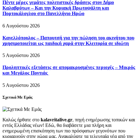
Πέντε μέρες γεμάτες πολιτιστικές δράσεις στον Δήμο
Καλαβρύτων – Και την Κυριακή Πρωτοψάλτη και
Πορτοκάλογλου στο Πανελλήνιο Ηρώο
6 Αυγούστου 2026
Κανελλόπουλος – Παπουτσή για την πώληση του ακινήτου που
χρησιμοποιείται ως παιδική χαρά στην Κλειτορία σε ιδιώτη
5 Αυγούστου 2026
Προληπτικές εξετάσεις σε απομακρυσμένες περιοχές – Μικρός
και Μεγάλος Ποντιάς
5 Αυγούστου 2026
Σχετικά Με Εμάς
Καλώς ήρθατε στο
kalavritalive.gr
, πηγή ενημέρωσης τοπικών και
εντός Ελλάδας νέων! Εδώ, θα διαβάσετε μια πλήρη και
ενημερωμένη επισκόπηση των πιο πρόσφατων γεγονότων που
κυριαρχούν στην χώρα μας. Ανακαλύψτε τα τελευταία νέα από την