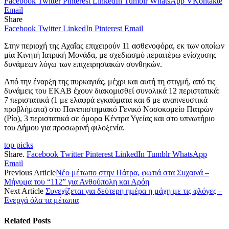
Facebook
Twitter
Pinterest
LinkedIn
Tumblr
WhatsApp
VKontakte
Email
Share
Facebook
Twitter
LinkedIn
Pinterest
Email
Στην περιοχή της Αχαΐας επιχειρούν 11 ασθενοφόρα, εκ των οποίων
μία Κινητή Ιατρική Μονάδα, με σχεδιασμό περαιτέρω ενίσχυσης
δυνάμεων λόγω των επιχειρησιακών συνθηκών.
Από την έναρξη της πυρκαγιάς, μέχρι και αυτή τη στιγμή, από τις
δυνάμεις του ΕΚΑΒ έχουν διακομισθεί συνολικά 12 περιστατικά:
7 περιστατικά (1 με ελαφρά εγκαύματα και 6 με αναπνευστικά
προβλήματα) στο Πανεπιστημιακό Γενικό Νοσοκομείο Πατρών
(Ρίο), 3 περιστατικά σε όμορα Κέντρα Υγείας και στο υπνωτήριο
του Δήμου για προσωρινή φιλοξενία.
top picks
Share.
Facebook
Twitter
Pinterest
LinkedIn
Tumblr
WhatsApp
Email
Previous Article
Νέο μέτωπο στην Πάτρα, φωτιά στα Συχαινά –
Μήνυμα του “112” για Ανθούπολη και Αρόη
Next Article
Συνεχίζεται για δεύτερη ημέρα η μάχη με τις φλόγες –
Ενεργά όλα τα μέτωπα
Related
Posts