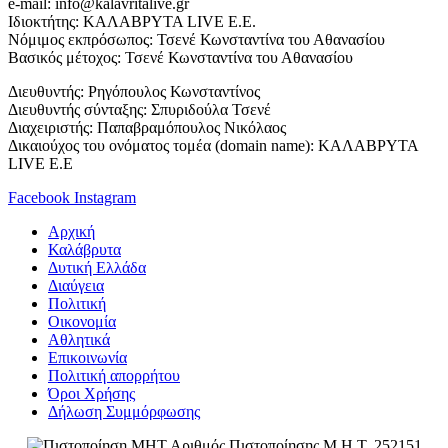
e-mail: info@kalavritalive.gr
Iδιοκτήτης: ΚΑΛΑΒΡΥΤΑ LIVE E.E.
Νόμιμος εκπρόσωπος: Τσενέ Κωνσταντίνα του Αθανασίου
Βασικός μέτοχος: Τσενέ Κωνσταντίνα του Αθανασίου
Διευθυντής: Ρηγόπουλος Κωνσταντίνος
Διευθυντής σύνταξης: Σπυριδούλα Τσενέ
Διαχειριστής: Παπαβραμόπουλος Νικόλαος
Δικαιούχος του ονόματος τομέα (domain name): ΚΑΛΑΒΡΥΤΑ
LIVE E.E
Facebook
Instagram
Αρχική
Καλάβρυτα
Δυτική Ελλάδα
Διαύγεια
Πολιτική
Οικονομία
Αθλητικά
Επικοινωνία
Πολιτική απορρήτου
Όροι Χρήσης
Δήλωση Συμμόρφωσης
Αριθμός Πιστοποίησης Μ.Η.Τ. 252151