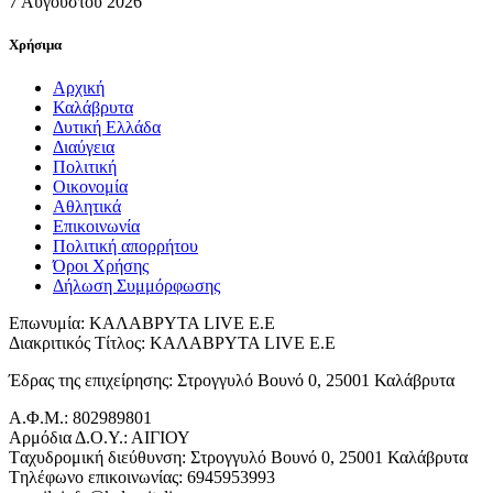
7 Αυγούστου 2026
Χρήσιμα
Αρχική
Καλάβρυτα
Δυτική Ελλάδα
Διαύγεια
Πολιτική
Οικονομία
Αθλητικά
Επικοινωνία
Πολιτική απορρήτου
Όροι Χρήσης
Δήλωση Συμμόρφωσης
Επωνυμία: ΚΑΛΑΒΡΥΤΑ LIVE Ε.Ε
Διακριτικός Τίτλος: ΚΑΛΑΒΡΥΤΑ LIVE E.E
Έδρας της επιχείρησης: Στρογγυλό Βουνό 0, 25001 Καλάβρυτα
Α.Φ.Μ.: 802989801
Αρμόδια Δ.Ο.Υ.: ΑΙΓΙΟΥ
Tαχυδρομική διεύθυνση: Στρογγυλό Βουνό 0, 25001 Καλάβρυτα
Tηλέφωνο επικοινωνίας: 6945953993