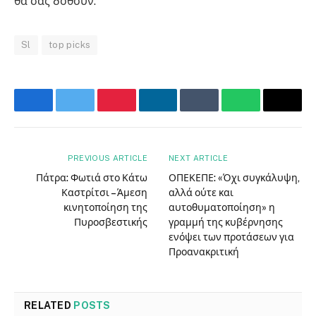
θα σας δοθούν.
Sl
top picks
Facebook
Twitter
Pinterest
LinkedIn
Tumblr
WhatsApp
Email
PREVIOUS ARTICLE
NEXT ARTICLE
Πάτρα: Φωτιά στο Κάτω
ΟΠΕΚΕΠΕ: «Όχι συγκάλυψη,
Καστρίτσι – Άμεση
αλλά ούτε και
κινητοποίηση της
αυτοθυματοποίηση» η
Πυροσβεστικής
γραμμή της κυβέρνησης
ενόψει των προτάσεων για
Προανακριτική
RELATED
POSTS