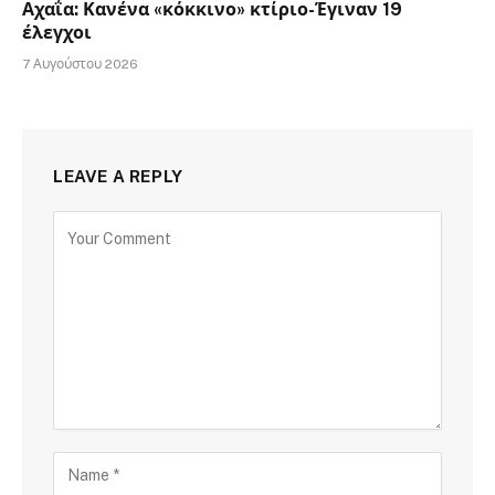
Αχαΐα: Κανένα «κόκκινο» κτίριο-Έγιναν 19
έλεγχοι
7 Αυγούστου 2026
LEAVE A REPLY