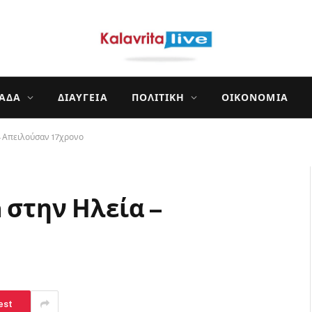
ΛΆΔΑ
ΔΙΑΎΓΕΙΑ
ΠΟΛΙΤΙΚΉ
ΟΙΚΟΝΟΜΊΑ
– Απειλούσαν 17χρονο
 στην Ηλεία –
est