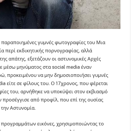
α παραποιηµένες γυµνές φωτογραφίες του Μια
α περί εκδικητικής πορνογραφίας, αλλά
 της απάτης, εξετάζουν οι αστυνοµικές Αρχές
ε µέσω µηνύµατος στα social media έναν
ρώ, προκειµένου να µην δηµοσιοποιήσει γυµνές
ia είτε σε φίλους του. Ο 17χρονος, που φέρεται
φίες του, αρνήθηκε να υποκύψει στον εκβιασµό
 προσέγγισε από προφίλ, που επί της ουσίας
 την Αστυνοµία.
 προγραµµάτων εικόνες, χρησιµοποιώντας το