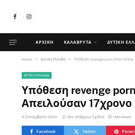
Facebook
Instagram
ΑΡΧΙΚΉ
ΚΑΛΆΒΡΥΤΑ
ΔΥΤΙΚΉ ΕΛ
»
»
Home
Δυτική Ελλάδα
Υπόθεση revenge porn στην Ηλεία 
ΔΥΤΙΚΉ ΕΛΛΆΔΑ
Υπόθεση revenge porn
Απειλούσαν 17χρονο
11 Σεπτεμβρίου 2024
Δεν υπάρχουν Σχόλια
1 Min Read
Facebook
Twitter
Pinter