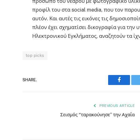
πρόσωπο του νεαρού µε φωτογραφικό υλικό
προφίλ του στα social media, που τον παρο
αυτόν. Και αυτές τις εικόνες τις δηµοσιοπ
πλέον έχει σχηµατίσει δικογραφία για την 
Ηλεκτρονικού Εγκλήµατος, αναζητούν τα ίχ
top picks
SHARE.
Faceboo
PREVIOUS ARTICLE
Σεισμός “ταρακούνησε” την Αχαΐα