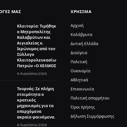
ΛΟΓΈΣ ΜΑΣ
ΧΡΉΣΙΜΑ
Αρχική
Κλειτορία: Τιμήθηκε
ο Μητροπολίτης
Καλάβρυτα
Καλαβρύτων και
Αιγιαλείας κ.
Δυτική Ελλάδα
Ιερώνυμος από τον
Διαύγεια
Σύλλογο
Κλειτορολευκασίων
Πολιτική
Πατρών «Ο ΧΕΛΜΟΣ»
Οικονομία
9 Αυγούστου 2026
Αθλητικά
Τουρνάς: Σε πλήρη
Επικοινωνία
ετοιμότητα ο
Πολιτική απορρήτου
κρατικός
μηχανισμός για τα
Όροι Χρήσης
επερχόμενα
Δήλωση Συμμόρφωσης
ακραία φαινόμενα.
8 Αυγούστου 2026