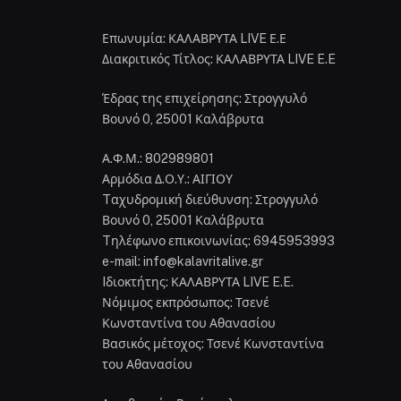
Επωνυμία: ΚΑΛΑΒΡΥΤΑ LIVE Ε.Ε
Διακριτικός Τίτλος: ΚΑΛΑΒΡΥΤΑ LIVE E.E
Έδρας της επιχείρησης: Στρογγυλό
Βουνό 0, 25001 Καλάβρυτα
Α.Φ.Μ.: 802989801
Αρμόδια Δ.Ο.Υ.: ΑΙΓΙΟΥ
Tαχυδρομική διεύθυνση: Στρογγυλό
Βουνό 0, 25001 Καλάβρυτα
Tηλέφωνο επικοινωνίας: 6945953993
e-mail: info@kalavritalive.gr
Iδιοκτήτης: ΚΑΛΑΒΡΥΤΑ LIVE E.E.
Νόμιμος εκπρόσωπος: Τσενέ
Κωνσταντίνα του Αθανασίου
Βασικός μέτοχος: Τσενέ Κωνσταντίνα
του Αθανασίου