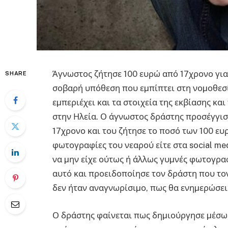
Άγνωστος ζήτησε 100 ευρώ από 17χρονο γι
SHARE
σοβαρή υπόθεση που εµπίπτει στη νοµοθεσί
εµπεριέχει και τα στοιχεία της εκβίασης και
στην Ηλεία. Ο άγνωστος δράστης προσέγγισ
17χρονο και του ζήτησε το ποσό των 100 ευ
φωτογραφίες του νεαρού είτε στα social med
να µην είχε ούτως ή άλλως γυµνές φωτογρα
αυτό και προειδοποίησε τον δράστη που τον
δεν ήταν αναγνωρίσιµο, πως θα ενηµερώσει
Ο δράστης φαίνεται πως δηµιούργησε µέσω