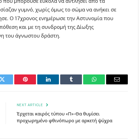
 που µπορούσε εύκολα να αντλήσει από τα
υσίαζαν γυµνό, χωρίς όµως το σώµα να ανήκει σε
οίησε. Ο 17χρονος ενηµέρωσε την Αστυνοµία που
υπόθεση και µε τη συνδροµή της ∆ίωξης
νη του άγνωστου δράστη.
k
Twitter
Pinterest
LinkedIn
Tumblr
WhatsApp
Email
NEXT ARTICLE
Έρχεται καιρός τύπου «Π»-Θα θυμίσει
προχωρημένο φθινόπωρο με αρκετή ψύχρα