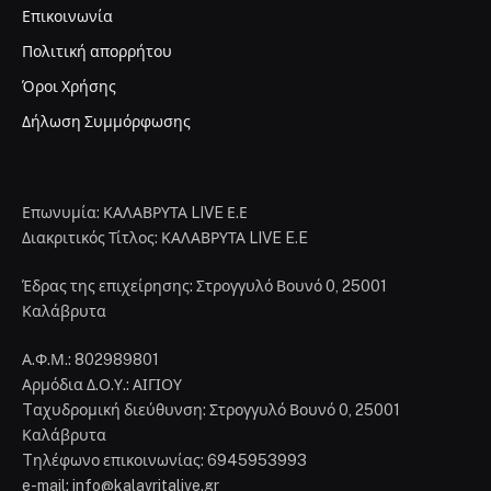
Επικοινωνία
Πολιτική απορρήτου
Όροι Χρήσης
Δήλωση Συμμόρφωσης
Επωνυμία: ΚΑΛΑΒΡΥΤΑ LIVE Ε.Ε
Διακριτικός Τίτλος: ΚΑΛΑΒΡΥΤΑ LIVE E.E
Έδρας της επιχείρησης: Στρογγυλό Βουνό 0, 25001
Καλάβρυτα
Α.Φ.Μ.: 802989801
Αρμόδια Δ.Ο.Υ.: ΑΙΓΙΟΥ
Tαχυδρομική διεύθυνση: Στρογγυλό Βουνό 0, 25001
Καλάβρυτα
Tηλέφωνο επικοινωνίας: 6945953993
e-mail: info@kalavritalive.gr