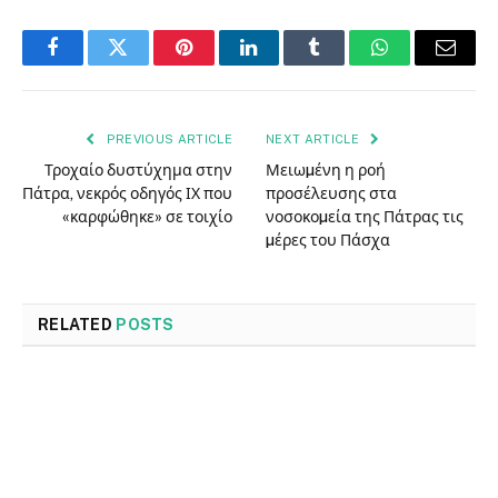
Facebook
Twitter
Pinterest
LinkedIn
Tumblr
WhatsApp
Email
PREVIOUS ARTICLE
NEXT ARTICLE
Τροχαίο δυστύχημα στην
Μειωµένη η ροή
Πάτρα, νεκρός οδηγός ΙΧ που
προσέλευσης στα
«καρφώθηκε» σε τοιχίο
νοσοκοµεία της Πάτρας τις
µέρες του Πάσχα
RELATED
POSTS