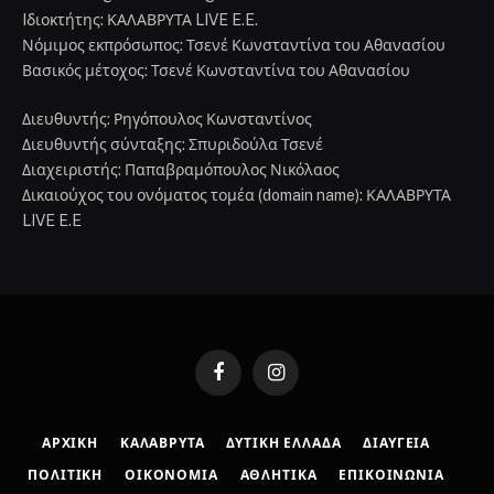
Iδιοκτήτης: ΚΑΛΑΒΡΥΤΑ LIVE E.E.
Νόμιμος εκπρόσωπος: Τσενέ Κωνσταντίνα του Αθανασίου
Βασικός μέτοχος: Τσενέ Κωνσταντίνα του Αθανασίου
Διευθυντής: Ρηγόπουλος Κωνσταντίνος
Διευθυντής σύνταξης: Σπυριδούλα Τσενέ
Διαχειριστής: Παπαβραμόπουλος Νικόλαος
Δικαιούχος του ονόματος τομέα (domain name): ΚΑΛΑΒΡΥΤΑ
LIVE E.E
Facebook
Instagram
ΑΡΧΙΚΉ
ΚΑΛΆΒΡΥΤΑ
ΔΥΤΙΚΉ ΕΛΛΆΔΑ
ΔΙΑΎΓΕΙΑ
ΠΟΛΙΤΙΚΉ
ΟΙΚΟΝΟΜΊΑ
ΑΘΛΗΤΙΚΆ
ΕΠΙΚΟΙΝΩΝΊΑ