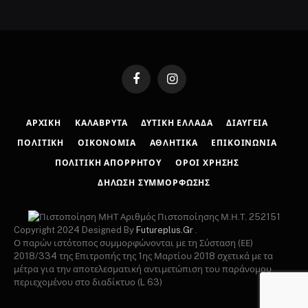
Facebook
Instagram
ΑΡΧΙΚΉ
ΚΑΛΆΒΡΥΤΑ
ΔΥΤΙΚΉ ΕΛΛΆΔΑ
ΔΙΑΎΓΕΙΑ
ΠΟΛΙΤΙΚΉ
ΟΙΚΟΝΟΜΊΑ
ΑΘΛΗΤΙΚΆ
ΕΠΙΚΟΙΝΩΝΊΑ
ΠΟΛΙΤΙΚΉ ΑΠΟΡΡΉΤΟΥ
ΌΡΟΙ ΧΡΉΣΗΣ
ΔΉΛΩΣΗ ΣΥΜΜΌΡΦΩΣΗΣ
Αριθμός Πιστοποίησης Μ.Η.Τ. 252151
Copyright 2024 Designed By
Futureplus.Gr
.
Ο παρών ιστότοπος συμμορφώνονται με τη Σύσταση (ΕΕ)
2018/334 της Επιτροπής της 1ης Μαρτίου 2018 σχετικά με τα
μέτρα για την αποτελεσματική αντιμετώπιση του παράνομου
περιεχομένου στο διαδίκτυο (L 63)