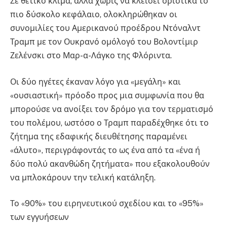
Σε θετικό κλίμα, αλλά χωρίς να κλείσει οριστικά το
πιο δύσκολο κεφάλαιο, ολοκληρώθηκαν οι
συνομιλίες του Αμερικανού προέδρου Ντόναλντ
Τραμπ με τον Ουκρανό ομόλογό του Βολοντίμιρ
Ζελένσκι στο Μαρ-α-Λάγκο της Φλόριντα.
Οι δύο ηγέτες έκαναν λόγο για «μεγάλη» και
«ουσιαστική» πρόοδο προς μια συμφωνία που θα
μπορούσε να ανοίξει τον δρόμο για τον τερματισμό
του πολέμου, ωστόσο ο Τραμπ παραδέχθηκε ότι το
ζήτημα της εδαφικής διευθέτησης παραμένει
«άλυτο», περιγράφοντάς το ως ένα από τα «ένα ή
δύο πολύ ακανθώδη ζητήματα» που εξακολουθούν
να μπλοκάρουν την τελική κατάληξη.
Το «90%» του ειρηνευτικού σχεδίου και το «95%»
των εγγυήσεων