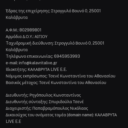
Έδρας της επιχείρησης: Στρογγυλό Βουνό 0, 25001
Καλάβρυτα
Α.Φ.Μ.: 802989801
Αρμόδια Δ.Ο.Υ.: ΑΙΓΙΟΥ
Tαχυδρομική διεύθυνση: Στρογγυλό Βουνό 0, 25001
Καλάβρυτα
Tηλέφωνο επικοινωνίας: 6945953993
e-mail: info@kalavritalive.gr
Iδιοκτήτης: ΚΑΛΑΒΡΥΤΑ LIVE E.E.
Νόμιμος εκπρόσωπος: Τσενέ Κωνσταντίνα του Αθανασίου
Βασικός μέτοχος: Τσενέ Κωνσταντίνα του Αθανασίου
Διευθυντής: Ρηγόπουλος Κωνσταντίνος
Διευθυντής σύνταξης: Σπυριδούλα Τσενέ
Διαχειριστής: Παπαβραμόπουλος Νικόλαος
Δικαιούχος του ονόματος τομέα (domain name): ΚΑΛΑΒΡΥΤΑ
LIVE E.E