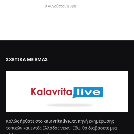
6 Αυγούστου 2026
ΣΧΕΤΙΚΆ ΜΕ ΕΜΆΣ
Καλώς ήρθατε στο
kalavritalive.gr
, πηγή ενημέρωσης
τοπικών και εντός Ελλάδας νέων! Εδώ, θα διαβάσετε μια