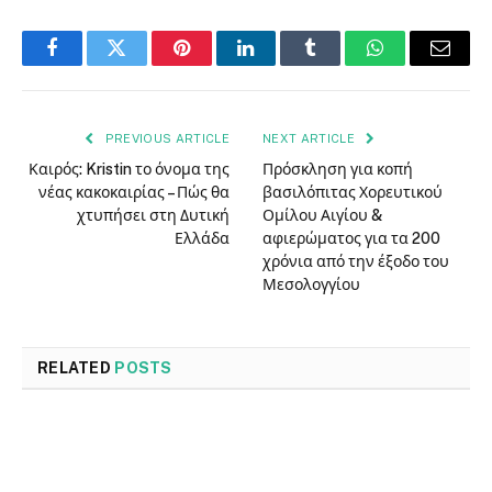
Facebook
Twitter
Pinterest
LinkedIn
Tumblr
WhatsApp
Email
PREVIOUS ARTICLE
NEXT ARTICLE
Καιρός: Kristin το όνομα της
Πρόσκληση για κοπή
νέας κακοκαιρίας – Πώς θα
βασιλόπιτας Χορευτικού
χτυπήσει στη Δυτική
Ομίλου Αιγίου &
Ελλάδα
αφιερώματος για τα 200
χρόνια από την έξοδο του
Μεσολογγίου
RELATED
POSTS