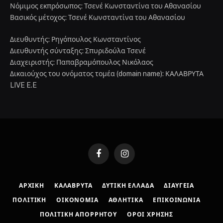
Νόμιμος εκπρόσωπος: Τσενέ Κωνσταντίνα του Αθανασίου
Βασικός μέτοχος: Τσενέ Κωνσταντίνα του Αθανασίου
Διευθυντής: Ρηγόπουλος Κωνσταντίνος
Διευθυντής σύνταξης: Σπυριδούλα Τσενέ
Διαχειριστής: Παπαβραμόπουλος Νικόλαος
Δικαιούχος του ονόματος τομέα (domain name): ΚΑΛΑΒΡΥΤΑ
LIVE E.E
Facebook
Instagram
ΑΡΧΙΚΉ
ΚΑΛΆΒΡΥΤΑ
ΔΥΤΙΚΉ ΕΛΛΆΔΑ
ΔΙΑΎΓΕΙΑ
ΠΟΛΙΤΙΚΉ
ΟΙΚΟΝΟΜΊΑ
ΑΘΛΗΤΙΚΆ
ΕΠΙΚΟΙΝΩΝΊΑ
ΠΟΛΙΤΙΚΉ ΑΠΟΡΡΉΤΟΥ
ΌΡΟΙ ΧΡΉΣΗΣ