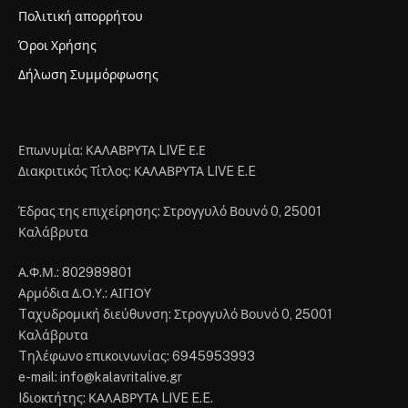
Πολιτική απορρήτου
Όροι Χρήσης
Δήλωση Συμμόρφωσης
Επωνυμία: ΚΑΛΑΒΡΥΤΑ LIVE Ε.Ε
Διακριτικός Τίτλος: ΚΑΛΑΒΡΥΤΑ LIVE E.E
Έδρας της επιχείρησης: Στρογγυλό Βουνό 0, 25001
Καλάβρυτα
Α.Φ.Μ.: 802989801
Αρμόδια Δ.Ο.Υ.: ΑΙΓΙΟΥ
Tαχυδρομική διεύθυνση: Στρογγυλό Βουνό 0, 25001
Καλάβρυτα
Tηλέφωνο επικοινωνίας: 6945953993
e-mail: info@kalavritalive.gr
Iδιοκτήτης: ΚΑΛΑΒΡΥΤΑ LIVE E.E.