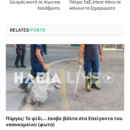
Σεισμός κοντά σε Αίγιο και
Πάτρα: Ταξί έπεσε πάνω σε
Καλάβρυτα.
κολώνα τα ξημερώματα
RELATED
POSTS
Πύργος: Το φίδι… έκοβε βόλτα στα Επείγοντα του
νοσοκομείου (φωτο)