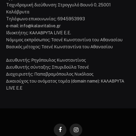
Tαχυδρομική διεύθυνση: Στρογγυλό Βουνό 0, 25001
Καλάβρυτα
Tηλέφωνο επικοινωνίας: 6945953993
e-mail: info@kalavritalive.gr
Iδιοκτήτης: ΚΑΛΑΒΡΥΤΑ LIVE E.E.
Νόμιμος εκπρόσωπος: Τσενέ Κωνσταντίνα του Αθανασίου
Βασικός μέτοχος: Τσενέ Κωνσταντίνα του Αθανασίου
Διευθυντής: Ρηγόπουλος Κωνσταντίνος
Διευθυντής σύνταξης: Σπυριδούλα Τσενέ
Διαχειριστής: Παπαβραμόπουλος Νικόλαος
Δικαιούχος του ονόματος τομέα (domain name): ΚΑΛΑΒΡΥΤΑ
LIVE E.E
Facebook
Instagram