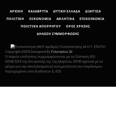
ΑΡΧΙΚΉ
ΚΑΛΆΒΡΥΤΑ
ΔΥΤΙΚΉ ΕΛΛΆΔΑ
ΔΙΑΎΓΕΙΑ
ΠΟΛΙΤΙΚΉ
ΟΙΚΟΝΟΜΊΑ
ΑΘΛΗΤΙΚΆ
ΕΠΙΚΟΙΝΩΝΊΑ
ΠΟΛΙΤΙΚΉ ΑΠΟΡΡΉΤΟΥ
ΌΡΟΙ ΧΡΉΣΗΣ
ΔΉΛΩΣΗ ΣΥΜΜΌΡΦΩΣΗΣ
Αριθμός Πιστοποίησης Μ.Η.Τ. 252151
Copyright 2024 Designed By
Futureplus.Gr
.
Ο παρών ιστότοπος συμμορφώνονται με τη Σύσταση (ΕΕ)
2018/334 της Επιτροπής της 1ης Μαρτίου 2018 σχετικά με τα
μέτρα για την αποτελεσματική αντιμετώπιση του παράνομου
περιεχομένου στο διαδίκτυο (L 63)