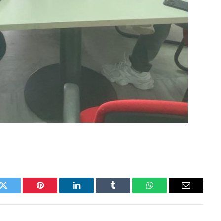
k
Twitter
Pinterest
LinkedIn
Tumblr
WhatsApp
Email