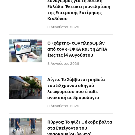
Συναγερμός για τη Δυτική
Ελλάδα: Έκτακτη συνεδρίαση
της Επιτροπής Εκτίμησης
Κινδύνου
8 Αυγούστου 2026
Ο «χάρτης» των πληρωμών
από τον e-ΕΦΚΑ και τη ΔΥΠΑ
έως τις 14 Αυγούστου
8 Αυγούστου 2026
Αίγιο: Το Σάββατο η κηδεία
του 52χρονου οδηγού
λεωφορείου που έπαθε
ανακοπή σε δρομολόγιο
8 Αυγούστου 2026
Πύργος: Το φίδι… έκοβε βόλτα
στα Επείγοντα του
νοσοκομείου (φωτο)