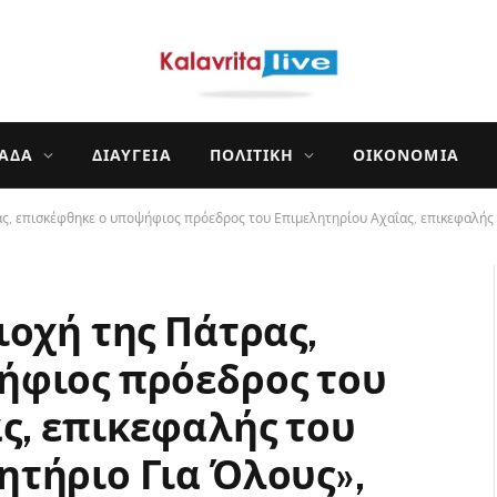
ΛΆΔΑ
ΔΙΑΎΓΕΙΑ
ΠΟΛΙΤΙΚΉ
ΟΙΚΟΝΟΜΊΑ
ας, επισκέφθηκε ο υποψήφιος πρόεδρος του Επιμελητηρίου Αχαΐας, επικεφαλής
ιοχή της Πάτρας,
ήφιος πρόεδρος του
ς, επικεφαλής του
τήριο Για Όλους»,