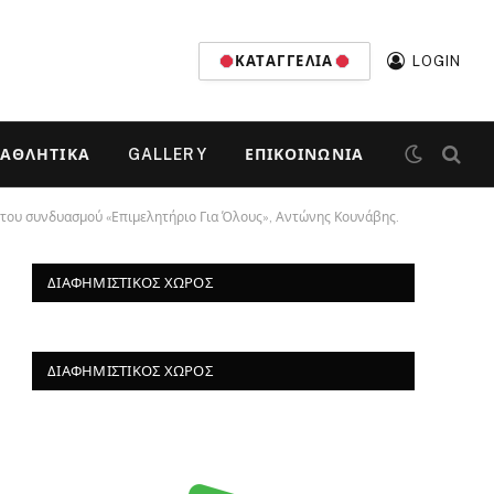
ΚΑΤΑΓΓΕΛΊΑ
LOGIN
ΑΘΛΗΤΙΚΆ
GALLERY
ΕΠΙΚΟΙΝΩΝΊΑ
 του συνδυασμού «Επιμελητήριο Για Όλους», Αντώνης Κουνάβης.
ΔΙΑΦΗΜΙΣΤΙΚΌΣ ΧΏΡΟΣ
ΔΙΑΦΗΜΙΣΤΙΚΌΣ ΧΏΡΟΣ