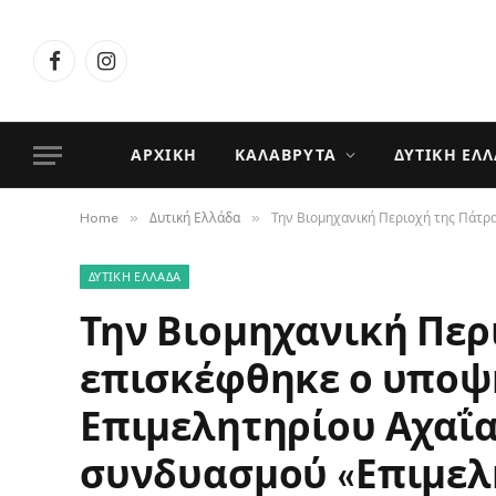
Facebook
Instagram
ΑΡΧΙΚΉ
ΚΑΛΆΒΡΥΤΑ
ΔΥΤΙΚΉ ΕΛ
»
»
Home
Δυτική Ελλάδα
Την Βιομηχανική Περιοχή της Πάτρ
ΔΥΤΙΚΉ ΕΛΛΆΔΑ
Την Βιομηχανική Περ
επισκέφθηκε ο υποψ
Επιμελητηρίου Αχαΐα
συνδυασμού «Επιμελη