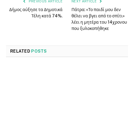
PREVIOUS ARTICLE
NEXT ARTICLE
Δήμος αύξησε τα Δημοτικά
Πάτρα: «Το παιδί μου δεν
Τέλη κατά 74%.
θέλει να βγει από το σπίτι»
λέει η μητέρα του 14χρονου
που ξυλοκοπήθηκε
RELATED
POSTS