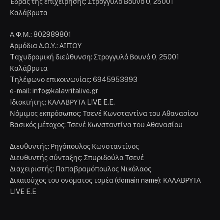
Έδρας της επιχείρησης: Στρογγυλό Βουνό 0, 25001
Καλάβρυτα
Α.Φ.Μ.: 802989801
Αρμόδια Δ.Ο.Υ.: ΑΙΓΙΟΥ
Tαχυδρομική διεύθυνση: Στρογγυλό Βουνό 0, 25001
Καλάβρυτα
Tηλέφωνο επικοινωνίας: 6945953993
e-mail: info@kalavritalive.gr
Iδιοκτήτης: ΚΑΛΑΒΡΥΤΑ LIVE E.E.
Νόμιμος εκπρόσωπος: Τσενέ Κωνσταντίνα του Αθανασίου
Βασικός μέτοχος: Τσενέ Κωνσταντίνα του Αθανασίου
Διευθυντής: Ρηγόπουλος Κωνσταντίνος
Διευθυντής σύνταξης: Σπυριδούλα Τσενέ
Διαχειριστής: Παπαβραμόπουλος Νικόλαος
Δικαιούχος του ονόματος τομέα (domain name): ΚΑΛΑΒΡΥΤΑ
LIVE E.E