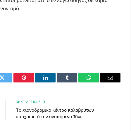
 Επισημαίνεται ότι, ο εν λόγω οδηγός σε καμία
νονισμό.
k
Twitter
Pinterest
LinkedIn
Tumblr
WhatsApp
Email
NEXT ARTICLE
Tο Χιονοδρομικό Κέντρο Καλαβρύτων
αποχαιρετά τον αγαπημένο Τόνι.