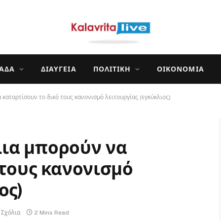
ΛΆΔΑ
ΔΙΑΎΓΕΙΑ
ΠΟΛΙΤΙΚΉ
ΟΙΚΟΝΟΜΊΑ
καταρτίσουν το δικό τους κανονισμό λειτουργίας (εγκύκλιος)
λια μπορούν να
 τους κανονισμό
ος)
 Σχόλια
2 Mins Read