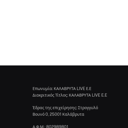
Επωνυμία: ΚΑΛΑΒΡΥΤΑ LIVE Ε.Ε
Διακριτικός Τίτλος: ΚΑΛΑΒΡΥΤΑ LIVE E.E
Έδρας της επιχείρησης: Στρογγυλό
Βουνό 0, 25001 Καλάβρυτα
Α.Φ.Μ.: 802989801