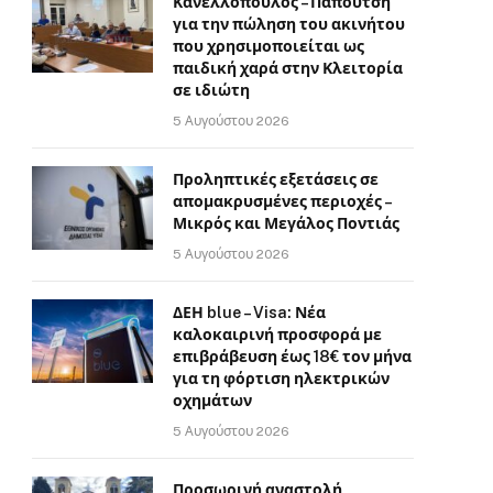
Κανελλόπουλος – Παπουτσή
για την πώληση του ακινήτου
που χρησιμοποιείται ως
παιδική χαρά στην Κλειτορία
σε ιδιώτη
5 Αυγούστου 2026
Προληπτικές εξετάσεις σε
απομακρυσμένες περιοχές –
Μικρός και Μεγάλος Ποντιάς
5 Αυγούστου 2026
ΔΕΗ blue – Visa: Νέα
καλοκαιρινή προσφορά με
επιβράβευση έως 18€ τον μήνα
για τη φόρτιση ηλεκτρικών
οχημάτων
5 Αυγούστου 2026
Προσωρινή αναστολή