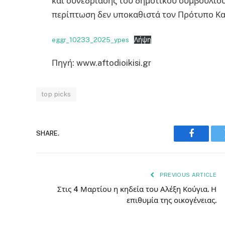
και συνεδρίασης του δημοτικού συμβουλίου.
περίπτωση δεν υποκαθιστά τον Πρότυπο Κα
eggr_10233_2025_ypes
Λήψη
Πηγή: www.aftodioikisi.gr
top picks
SHARE.
Faceboo
PREVIOUS ARTICLE
Στις 4 Μαρτίου η κηδεία του Αλέξη Κούγια. Η
επιθυμία της οικογένειας.