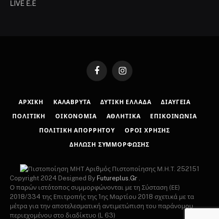
LIVE E.E
Facebook
Instagram
ΑΡΧΙΚΉ
ΚΑΛΆΒΡΥΤΑ
ΔΥΤΙΚΉ ΕΛΛΆΔΑ
ΔΙΑΎΓΕΙΑ
ΠΟΛΙΤΙΚΉ
ΟΙΚΟΝΟΜΊΑ
ΑΘΛΗΤΙΚΆ
ΕΠΙΚΟΙΝΩΝΊΑ
ΠΟΛΙΤΙΚΉ ΑΠΟΡΡΉΤΟΥ
ΌΡΟΙ ΧΡΉΣΗΣ
ΔΉΛΩΣΗ ΣΥΜΜΌΡΦΩΣΗΣ
Αριθμός Πιστοποίησης Μ.Η.Τ. 252151
Copyright 2024 Designed By
Futureplus.Gr
.
Ο παρών ιστότοπος συμμορφώνονται με τη Σύσταση (ΕΕ)
2018/334 της Επιτροπής της 1ης Μαρτίου 2018 σχετικά με τα
μέτρα για την αποτελεσματική αντιμετώπιση του παράνομου
περιεχομένου στο διαδίκτυο (L 63)