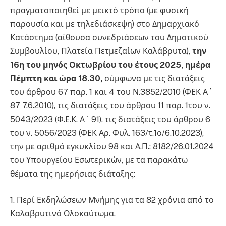
πραγματοποιηθεί με μεικτό τρόπο (με φυσική
παρουσία και με τηλεδιάσκεψη) στο Δημαρχιακό
Κατάστημα (αίθουσα συνεδριάσεων του Δημοτικού
Συμβουλίου, Πλατεία Πετμεζαίων Καλάβρυτα),
την
16η του μηνός Οκτωβρίου του έτους 2025, ημέρα
Πέμπτη και ώρα 18.30,
σύμφωνα με τις διατάξεις
του άρθρου 67 παρ. 1 και 4 του Ν.3852/2010 (ΦΕΚ Α΄
87 7.6.2010), τις διατάξεις του άρθρου 11 παρ. 1του ν.
5043/2023 (Φ.Ε.Κ. Α΄ 91), τις διατάξεις του άρθρου 6
του ν. 5056/2023 (ΦΕΚ Αρ. Φυλ. 163/τ.1ο/6.10.2023),
την με αριθμό εγκυκλίου 98 και Α.Π.: 8182/26.01.2024
του Υπουργείου Εσωτερικών, με τα παρακάτω
θέματα της ημερήσιας διάταξης:
1. Περί Εκδηλώσεων Μνήμης για τα 82 χρόνια από το
Καλαβρυτινό Ολοκαύτωμα.