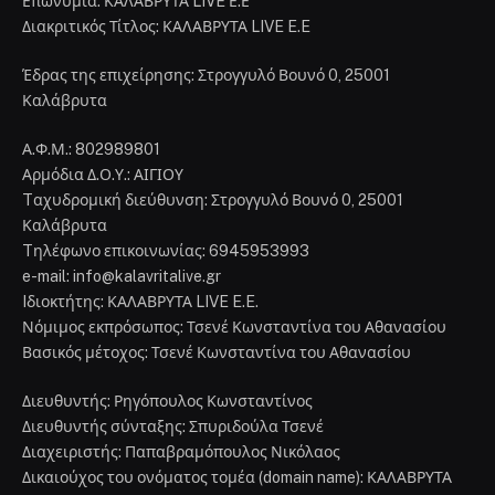
Επωνυμία: ΚΑΛΑΒΡΥΤΑ LIVE Ε.Ε
Διακριτικός Τίτλος: ΚΑΛΑΒΡΥΤΑ LIVE E.E
Έδρας της επιχείρησης: Στρογγυλό Βουνό 0, 25001
Καλάβρυτα
Α.Φ.Μ.: 802989801
Αρμόδια Δ.Ο.Υ.: ΑΙΓΙΟΥ
Tαχυδρομική διεύθυνση: Στρογγυλό Βουνό 0, 25001
Καλάβρυτα
Tηλέφωνο επικοινωνίας: 6945953993
e-mail: info@kalavritalive.gr
Iδιοκτήτης: ΚΑΛΑΒΡΥΤΑ LIVE E.E.
Νόμιμος εκπρόσωπος: Τσενέ Κωνσταντίνα του Αθανασίου
Βασικός μέτοχος: Τσενέ Κωνσταντίνα του Αθανασίου
Διευθυντής: Ρηγόπουλος Κωνσταντίνος
Διευθυντής σύνταξης: Σπυριδούλα Τσενέ
Διαχειριστής: Παπαβραμόπουλος Νικόλαος
Δικαιούχος του ονόματος τομέα (domain name): ΚΑΛΑΒΡΥΤΑ