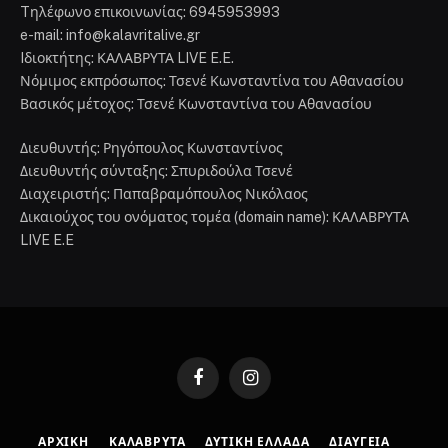
Tηλέφωνο επικοινωνίας: 6945953993
e-mail: info@kalavritalive.gr
Iδιοκτήτης: ΚΑΛΑΒΡΥΤΑ LIVE E.E.
Νόμιμος εκπρόσωπος: Τσενέ Κωνσταντίνα του Αθανασίου
Βασικός μέτοχος: Τσενέ Κωνσταντίνα του Αθανασίου
Διευθυντής: Ρηγόπουλος Κωνσταντίνος
Διευθυντής σύνταξης: Σπυριδούλα Τσενέ
Διαχειριστής: Παπαβραμόπουλος Νικόλαος
Δικαιούχος του ονόματος τομέα (domain name): ΚΑΛΑΒΡΥΤΑ
LIVE E.E
Facebook
Instagram
ΑΡΧΙΚΉ
ΚΑΛΆΒΡΥΤΑ
ΔΥΤΙΚΉ ΕΛΛΆΔΑ
ΔΙΑΎΓΕΙΑ