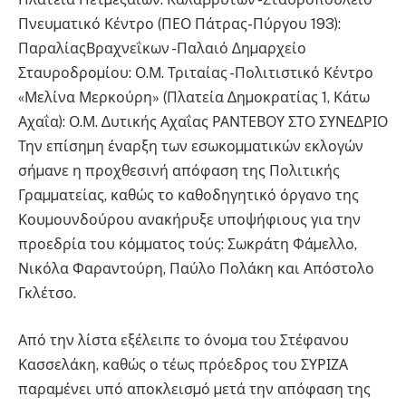
Πνευµατικό Κέντρο (ΠΕΟ Πάτρας-Πύργου 193):
ΠαραλίαςΒραχνεΐκων -Παλαιό ∆ηµαρχείο
Σταυροδροµίου: Ο.Μ. Τριταίας -Πολιτιστικό Κέντρο
«Μελίνα Μερκούρη» (Πλατεία ∆ηµοκρατίας 1, Κάτω
Αχαΐα): Ο.Μ. ∆υτικής Αχαΐας ΡΑΝΤΕΒΟΥ ΣΤΟ ΣΥΝΕ∆ΡΙΟ
Την επίσηµη έναρξη των εσωκοµµατικών εκλογών
σήµανε η προχθεσινή απόφαση της Πολιτικής
Γραµµατείας, καθώς το καθοδηγητικό όργανο της
Κουµουνδούρου ανακήρυξε υποψήφιους για την
προεδρία του κόµµατος τούς: Σωκράτη Φάµελλο,
Νικόλα Φαραντούρη, Παύλο Πολάκη και Απόστολο
Γκλέτσο.
Από την λίστα εξέλειπε το όνοµα του Στέφανου
Κασσελάκη, καθώς ο τέως πρόεδρος του ΣΥΡΙΖΑ
παραµένει υπό αποκλεισµό µετά την απόφαση της