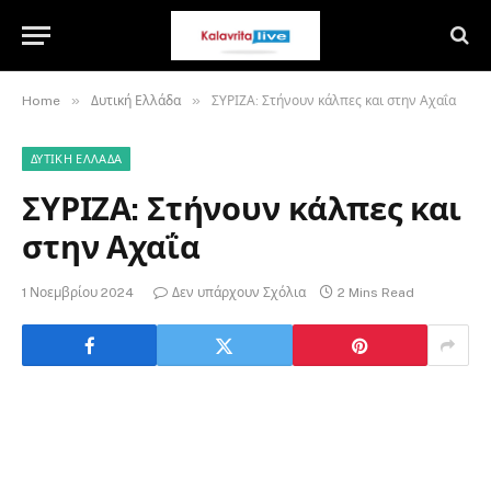
»
»
Home
Δυτική Ελλάδα
ΣΥΡΙΖΑ: Στήνουν κάλπες και στην Αχαΐα
ΔΥΤΙΚΉ ΕΛΛΆΔΑ
ΣΥΡΙΖΑ: Στήνουν κάλπες και
στην Αχαΐα
1 Νοεμβρίου 2024
Δεν υπάρχουν Σχόλια
2 Mins Read