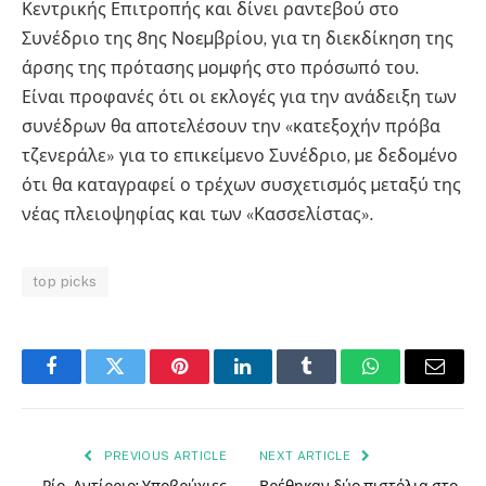
Κεντρικής Επιτροπής και δίνει ραντεβού στο
Συνέδριο της 8ης Νοεµβρίου, για τη διεκδίκηση της
άρσης της πρότασης µοµφής στο πρόσωπό του.
Είναι προφανές ότι οι εκλογές για την ανάδειξη των
συνέδρων θα αποτελέσουν την «κατεξοχήν πρόβα
τζενεράλε» για το επικείµενο Συνέδριο, µε δεδοµένο
ότι θα καταγραφεί ο τρέχων συσχετισµός µεταξύ της
νέας πλειοψηφίας και των «Κασσελίστας».
top picks
Facebook
Twitter
Pinterest
LinkedIn
Tumblr
WhatsApp
Email
PREVIOUS ARTICLE
NEXT ARTICLE
Ρίο- Αντίρριο: Υποβρύχιες
Βρέθηκαν δύο πιστόλια στο