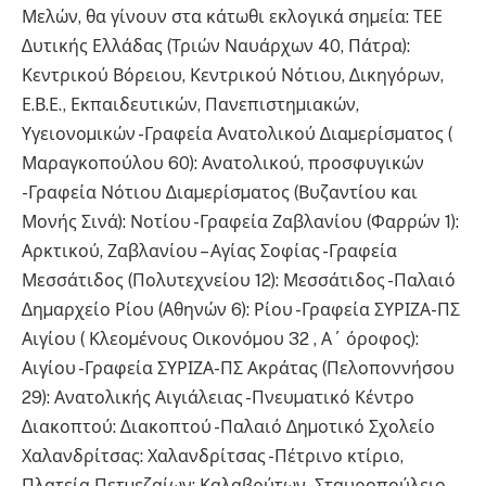
Μελών, θα γίνουν στα κάτωθι εκλογικά σηµεία: ΤΕΕ
∆υτικής Ελλάδας (Τριών Ναυάρχων 40, Πάτρα):
Κεντρικού Βόρειου, Κεντρικού Νότιου, ∆ικηγόρων,
Ε.Β.Ε., Εκπαιδευτικών, Πανεπιστηµιακών,
Υγειονοµικών -Γραφεία Ανατολικού ∆ιαµερίσµατος (
Μαραγκοπούλου 60): Ανατολικού, προσφυγικών
-Γραφεία Νότιου ∆ιαµερίσµατος (Βυζαντίου και
Μονής Σινά): Νοτίου -Γραφεία Ζαβλανίου (Φαρρών 1):
Αρκτικού, Ζαβλανίου – Αγίας Σοφίας -Γραφεία
Μεσσάτιδος (Πολυτεχνείου 12): Μεσσάτιδος -Παλαιό
∆ηµαρχείο Ρίου (Αθηνών 6): Ρίου -Γραφεία ΣΥΡΙΖΑ-ΠΣ
Αιγίου ( Κλεοµένους Οικονόµου 32 , Α΄ όροφος):
Αιγίου -Γραφεία ΣΥΡΙΖΑ-ΠΣ Ακράτας (Πελοποννήσου
29): Ανατολικής Αιγιάλειας -Πνευµατικό Κέντρο
∆ιακοπτού: ∆ιακοπτού -Παλαιό ∆ηµοτικό Σχολείο
Χαλανδρίτσας: Χαλανδρίτσας -Πέτρινο κτίριο,
Πλατεία Πετµεζαίων: Καλαβρύτων -Σταυροπούλειο