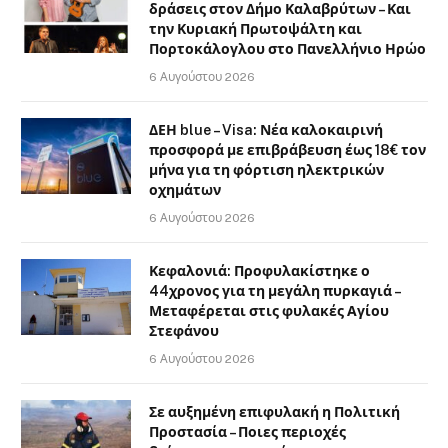
δράσεις στον Δήμο Καλαβρύτων – Και
την Κυριακή Πρωτοψάλτη και
Πορτοκάλογλου στο Πανελλήνιο Ηρώο
6 Αυγούστου 2026
ΔΕΗ blue – Visa: Νέα καλοκαιρινή
προσφορά με επιβράβευση έως 18€ τον
μήνα για τη φόρτιση ηλεκτρικών
οχημάτων
6 Αυγούστου 2026
Κεφαλονιά: Προφυλακίστηκε ο
44χρονος για τη μεγάλη πυρκαγιά –
Μεταφέρεται στις φυλακές Αγίου
Στεφάνου
6 Αυγούστου 2026
Σε αυξημένη επιφυλακή η Πολιτική
Προστασία – Ποιες περιοχές