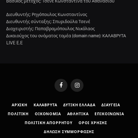
Βασικός μέτοχος: Τσενέ Κωνσταντίνα του Αθανασίου
Διευθυντής: Ρηγόπουλος Κωνσταντίνος
Διευθυντής σύνταξης: Σπυριδούλα Τσενέ
Διαχειριστής: Παπαβραμόπουλος Νικόλαος
Δικαιούχος του ονόματος τομέα (domain name): ΚΑΛΑΒΡΥΤΑ
LIVE E.E
Facebook
Instagram
ΑΡΧΙΚΉ
ΚΑΛΆΒΡΥΤΑ
ΔΥΤΙΚΉ ΕΛΛΆΔΑ
ΔΙΑΎΓΕΙΑ
ΠΟΛΙΤΙΚΉ
ΟΙΚΟΝΟΜΊΑ
ΑΘΛΗΤΙΚΆ
ΕΠΙΚΟΙΝΩΝΊΑ
ΠΟΛΙΤΙΚΉ ΑΠΟΡΡΉΤΟΥ
ΌΡΟΙ ΧΡΉΣΗΣ
ΔΉΛΩΣΗ ΣΥΜΜΌΡΦΩΣΗΣ