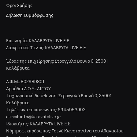
Όροι Χρήσης
Δήλωση Συμμόρφωσης
Επωνυμία: ΚΑΛΑΒΡΥΤΑ LIVE Ε.Ε
Διακριτικός Τίτλος: ΚΑΛΑΒΡΥΤΑ LIVE E.E
Έδρας της επιχείρησης: Στρογγυλό Βουνό 0, 25001
Καλάβρυτα
Α.Φ.Μ.: 802989801
Αρμόδια Δ.Ο.Υ.: ΑΙΓΙΟΥ
Tαχυδρομική διεύθυνση: Στρογγυλό Βουνό 0, 25001
Καλάβρυτα
Tηλέφωνο επικοινωνίας: 6945953993
e-mail: info@kalavritalive.gr
Iδιοκτήτης: ΚΑΛΑΒΡΥΤΑ LIVE E.E.
Νόμιμος εκπρόσωπος: Τσενέ Κωνσταντίνα του Αθανασίου