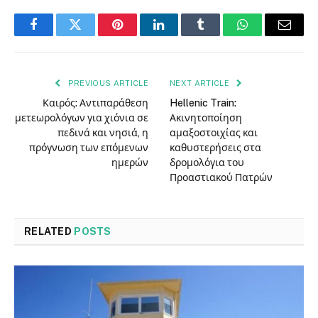
Facebook
Twitter
Pinterest
LinkedIn
Tumblr
WhatsApp
Email
PREVIOUS ARTICLE
NEXT ARTICLE
Καιρός: Αντιπαράθεση
Hellenic Train:
μετεωρολόγων για χιόνια σε
Ακινητοποίηση
πεδινά και νησιά, η
αμαξοστοιχίας και
πρόγνωση των επόμενων
καθυστερήσεις στα
ημερών
δρομολόγια του
Προαστιακού Πατρών
RELATED
POSTS