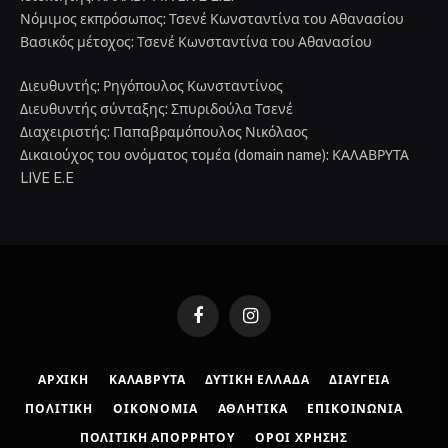
Νόμιμος εκπρόσωπος: Τσενέ Κωνσταντίνα του Αθανασίου
Βασικός μέτοχος: Τσενέ Κωνσταντίνα του Αθανασίου
Διευθυντής: Ρηγόπουλος Κωνσταντίνος
Διευθυντής σύνταξης: Σπυριδούλα Τσενέ
Διαχειριστής: Παπαβραμόπουλος Νικόλαος
Δικαιούχος του ονόματος τομέα (domain name): ΚΑΛΑΒΡΥΤΑ
LIVE E.E
Facebook
Instagram
ΑΡΧΙΚΉ
ΚΑΛΆΒΡΥΤΑ
ΔΥΤΙΚΉ ΕΛΛΆΔΑ
ΔΙΑΎΓΕΙΑ
ΠΟΛΙΤΙΚΉ
ΟΙΚΟΝΟΜΊΑ
ΑΘΛΗΤΙΚΆ
ΕΠΙΚΟΙΝΩΝΊΑ
ΠΟΛΙΤΙΚΉ ΑΠΟΡΡΉΤΟΥ
ΌΡΟΙ ΧΡΉΣΗΣ