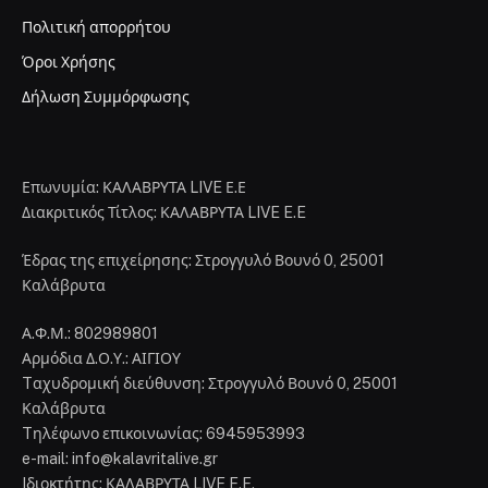
Πολιτική απορρήτου
Όροι Χρήσης
Δήλωση Συμμόρφωσης
Επωνυμία: ΚΑΛΑΒΡΥΤΑ LIVE Ε.Ε
Διακριτικός Τίτλος: ΚΑΛΑΒΡΥΤΑ LIVE E.E
Έδρας της επιχείρησης: Στρογγυλό Βουνό 0, 25001
Καλάβρυτα
Α.Φ.Μ.: 802989801
Αρμόδια Δ.Ο.Υ.: ΑΙΓΙΟΥ
Tαχυδρομική διεύθυνση: Στρογγυλό Βουνό 0, 25001
Καλάβρυτα
Tηλέφωνο επικοινωνίας: 6945953993
e-mail: info@kalavritalive.gr
Iδιοκτήτης: ΚΑΛΑΒΡΥΤΑ LIVE E.E.