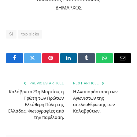
ΔΗΜΑΡΧΟΣ
Sl
top picks
Facebook
Twitter
Pinterest
LinkedIn
Tumblr
WhatsApp
Email
PREVIOUS ARTICLE
NEXT ARTICLE
Καλάβρυτα 21η Μαρτίου, η
Η Αναπαράσταση των
Πρώτη των Πρώτων
Αγωνιστών της
Ελεύθερη Πόλη της
απελευθέρωσης των
Ελλάδας. Φωτογραφίες από
Καλαβρύτων.
την παρέλαση.