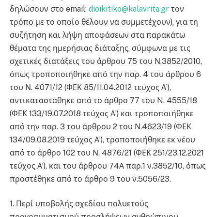
δηλώσουν στο email:
dioikitiko@kalavrita.gr
τον
τρόπο με το οποίο θέλουν να συμμετέχουν), για τη
συζήτηση και λήψη αποφάσεων στα παρακάτω
θέματα της ημερήσιας διάταξης, σύμφωνα με τις
σχετικές διατάξεις του άρθρου 75 του Ν.3852/2010,
όπως τροποποιήθηκε από την παρ. 4 του άρθρου 6
του Ν. 4071/12 (ΦΕΚ 85/11.04.2012 τεύχος Α’),
αντικαταστάθηκε από το άρθρο 77 του N. 4555/18
(ΦΕΚ 133/19.07.2018 τεύχος Α’) και τροποποιήθηκε
από την παρ. 3 του άρθρου 2 του Ν.4623/19 (ΦΕΚ
134/09.08.2019 τεύχος Α’), τροποποιήθηκε εκ νέου
από το άρθρο 102 του Ν. 4876/21 (ΦΕΚ 251/23.12.2021
τεύχος Α’), και του άρθρου 74Α παρ.1 ν.3852/10, όπως
προστέθηκε από το άρθρο 9 του ν.5056/23.
1. Περί υποβολής σχεδίου πολυετούς
προγραμματισμού προσλήψεων ανθρώπινου