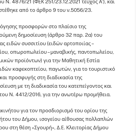
 Ν. 4876/21 (ΦΕΚ 251/23.12.2021 τεύχος Α’), και
στέθηκε από το άρθρο 9 του ν.5056/23.
ολόγησης προσφορών στο πλαίσιο της
ούμενη δημοσίευση (άρθρο 32 παρ. 2α) του
ας ειδών συσσιτίου (ειδών αρτοποιίας –
ίου, οπωροπωλείου – μαναβικής, παντοπωλείου,
μικών προϊόντων) για την Μαθητική Εστία
ειδών καφεκοπτείου, παγωτών, για το τουριστικό
και προσφυγής στη διαδικασία της
ευση με τη διαδικασία του κατεπείγοντος και
του Ν. 4412/2016, για την ανωτέρω προμήθεια.
κινήτου για τον προσδιορισμό του ορίου της
ήτου του Δήμου, ισογείου αίθουσας πολλαπλών
ου στη θέση «Σγουρή», Δ.Ε. Κλειτορίας Δήμου