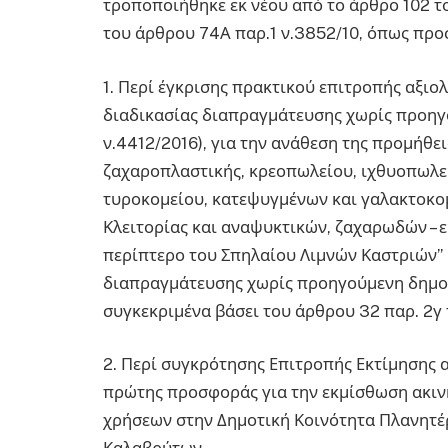
τροποποιήθηκε εκ νέου από το άρθρο 102 του
του άρθρου 74Α παρ.1 ν.3852/10, όπως προ
1. Περί έγκρισης πρακτικού επιτροπής αξι
διαδικασίας διαπραγμάτευσης χωρίς προηγ
ν.4412/2016), για την ανάθεση της προμήθει
ζαχαροπλαστικής, κρεοπωλείου, ιχθυοπωλε
τυροκομείου, κατεψυγμένων και γαλακτοκο
Κλειτορίας και αναψυκτικών, ζαχαρωδών – 
περίπτερο του Σπηλαίου Λιμνών Καστριών” 
διαπραγμάτευσης χωρίς προηγούμενη δημοσί
συγκεκριμένα βάσει του άρθρου 32 παρ. 2γ 
2. Περί συγκρότησης Επιτροπής Εκτίμησης α
πρώτης προσφοράς για την εκμίσθωση ακιν
χρήσεων στην Δημοτική Κοινότητα Πλανητέρ