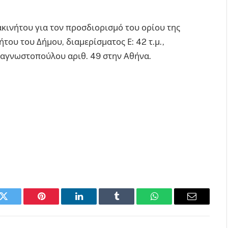
ακινήτου για τον προσδιορισμό του ορίου της
ου του Δήμου, διαμερίσματος Ε: 42 τ.μ.,
ναγνωστοπούλου αριθ. 49 στην Αθήνα.
k
Twitter
Pinterest
LinkedIn
Tumblr
WhatsApp
Email