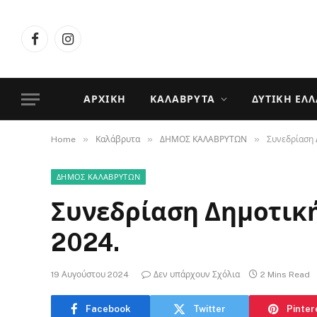
Facebook
Instagram
ΑΡΧΙΚΉ
ΚΑΛΆΒΡΥΤΑ
ΔΥΤΙΚΉ ΕΛ
»
»
»
Home
Καλάβρυτα
ΔΗΜΟΣ ΚΑΛΑΒΡΥΤΩΝ
Συνεδρίαση 
ΔΗΜΟΣ ΚΑΛΑΒΡΥΤΩΝ
Συνεδρίαση Δημοτική
2024.
19 Αυγούστου 2024
Δεν υπάρχουν Σχόλια
2 Mins Read
Facebook
Twitter
Pinter