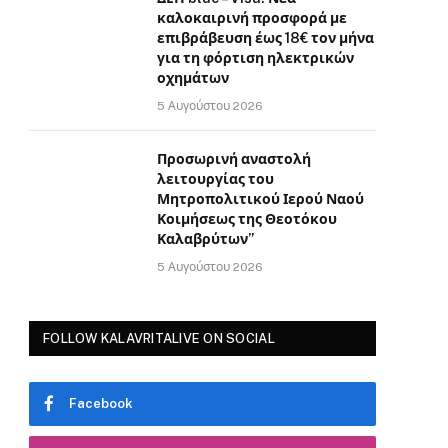
καλοκαιρινή προσφορά με
επιβράβευση έως 18€ τον μήνα
για τη φόρτιση ηλεκτρικών
οχημάτων
5 Αυγούστου 2026
Προσωρινή αναστολή
λειτουργίας του
Μητροπολιτικού Ιερού Ναού
Κοιμήσεως της Θεοτόκου
Καλαβρύτων”
5 Αυγούστου 2026
FOLLOW KALAVRITALIVE ON SOCIAL
Facebook