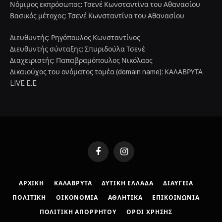
Νόμιμος εκπρόσωπος: Τσενέ Κωνσταντίνα του Αθανασίου
Βασικός μέτοχος: Τσενέ Κωνσταντίνα του Αθανασίου
Διευθυντής: Ρηγόπουλος Κωνσταντίνος
Διευθυντής σύνταξης: Σπυριδούλα Τσενέ
Διαχειριστής: Παπαβραμόπουλος Νικόλαος
Δικαιούχος του ονόματος τομέα (domain name): ΚΑΛΑΒΡΥΤΑ
LIVE E.E
Facebook
Instagram
ΑΡΧΙΚΉ
ΚΑΛΆΒΡΥΤΑ
ΔΥΤΙΚΉ ΕΛΛΆΔΑ
ΔΙΑΎΓΕΙΑ
ΠΟΛΙΤΙΚΉ
ΟΙΚΟΝΟΜΊΑ
ΑΘΛΗΤΙΚΆ
ΕΠΙΚΟΙΝΩΝΊΑ
ΠΟΛΙΤΙΚΉ ΑΠΟΡΡΉΤΟΥ
ΌΡΟΙ ΧΡΉΣΗΣ