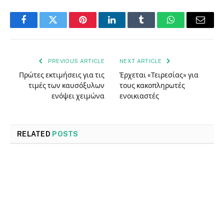
Facebook
Twitter
Pinterest
LinkedIn
Tumblr
WhatsApp
Email
PREVIOUS ARTICLE
NEXT ARTICLE
Πρώτες εκτιμήσεις για τις
Έρχεται «Τειρεσίας» για
τιμές των καυσόξυλων
τους κακοπληρωτές
ενόψει χειμώνα
ενοικιαστές
RELATED
POSTS