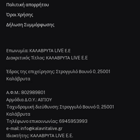
Πολιτική απορρήτου
Όροι Χρήσης
Δήλωση Συμμόρφωσης
Επωνυμία: ΚΑΛΑΒΡΥΤΑ LIVE Ε.Ε
Διακριτικός Τίτλος: ΚΑΛΑΒΡΥΤΑ LIVE E.E
Έδρας της επιχείρησης: Στρογγυλό Βουνό 0, 25001
Καλάβρυτα
Α.Φ.Μ.: 802989801
Αρμόδια Δ.Ο.Υ.: ΑΙΓΙΟΥ
Tαχυδρομική διεύθυνση: Στρογγυλό Βουνό 0, 25001
Καλάβρυτα
Tηλέφωνο επικοινωνίας: 6945953993
e-mail: info@kalavritalive.gr
Iδιοκτήτης: ΚΑΛΑΒΡΥΤΑ LIVE E.E.