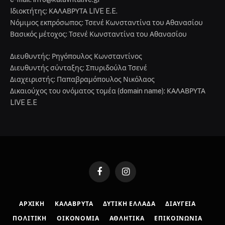
Iδιοκτήτης: ΚΑΛΑΒΡΥΤΑ LIVE E.E.
Νόμιμος εκπρόσωπος: Τσενέ Κωνσταντίνα του Αθανασίου
Βασικός μέτοχος: Τσενέ Κωνσταντίνα του Αθανασίου
Διευθυντής: Ρηγόπουλος Κωνσταντίνος
Διευθυντής σύνταξης: Σπυριδούλα Τσενέ
Διαχειριστής: Παπαβραμόπουλος Νικόλαος
Δικαιούχος του ονόματος τομέα (domain name): ΚΑΛΑΒΡΥΤΑ
LIVE E.E
Facebook
Instagram
ΑΡΧΙΚΉ
ΚΑΛΆΒΡΥΤΑ
ΔΥΤΙΚΉ ΕΛΛΆΔΑ
ΔΙΑΎΓΕΙΑ
ΠΟΛΙΤΙΚΉ
ΟΙΚΟΝΟΜΊΑ
ΑΘΛΗΤΙΚΆ
ΕΠΙΚΟΙΝΩΝΊΑ