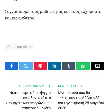
Συγχαίρουμε τους μαθητές μας και τους ευχόμαστε
και εις ανώτερα!!
Sl
top picks
Facebook
Twitter
Pinterest
LinkedIn
Tumblr
WhatsApp
Email
PREVIOUS ARTICLE
NEXT ARTICLE
Νέα κρίσιμη σύσκεψη για
Μνημόσυνα που θα
τον Οδοντωτό στο
τελεστούν το Σάββατο 28
Υπουργείο Μεταφορών – Επί
και την Κυριακή 28 Μαρτίου
τάπητος η μελέτη
2026