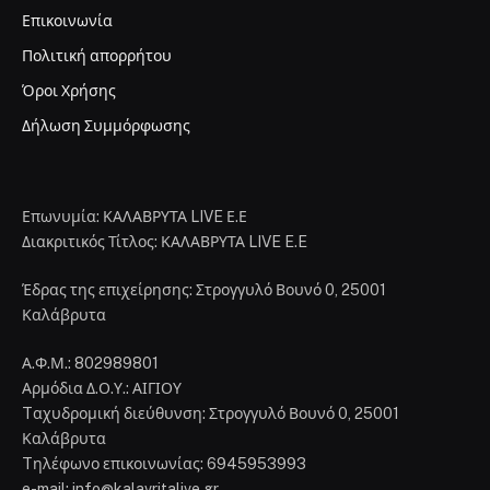
Επικοινωνία
Πολιτική απορρήτου
Όροι Χρήσης
Δήλωση Συμμόρφωσης
Επωνυμία: ΚΑΛΑΒΡΥΤΑ LIVE Ε.Ε
Διακριτικός Τίτλος: ΚΑΛΑΒΡΥΤΑ LIVE E.E
Έδρας της επιχείρησης: Στρογγυλό Βουνό 0, 25001
Καλάβρυτα
Α.Φ.Μ.: 802989801
Αρμόδια Δ.Ο.Υ.: ΑΙΓΙΟΥ
Tαχυδρομική διεύθυνση: Στρογγυλό Βουνό 0, 25001
Καλάβρυτα
Tηλέφωνο επικοινωνίας: 6945953993
e-mail: info@kalavritalive.gr