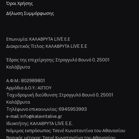
Όροι Χρήσης
Δήλωση Συμμόρφωσης
Επωνυμία: ΚΑΛΑΒΡΥΤΑ LIVE Ε.Ε
Διακριτικός Τίτλος: ΚΑΛΑΒΡΥΤΑ LIVE E.E
Έδρας της επιχείρησης: Στρογγυλό Βουνό 0, 25001
Καλάβρυτα
Α.Φ.Μ.: 802989801
Αρμόδια Δ.Ο.Υ.: ΑΙΓΙΟΥ
Tαχυδρομική διεύθυνση: Στρογγυλό Βουνό 0, 25001
Καλάβρυτα
Tηλέφωνο επικοινωνίας: 6945953993
e-mail: info@kalavritalive.gr
Iδιοκτήτης: ΚΑΛΑΒΡΥΤΑ LIVE E.E.
Νόμιμος εκπρόσωπος: Τσενέ Κωνσταντίνα του Αθανασίου
Βασικός μέτοχος: Τσενέ Κωνσταντίνα του Αθανασίου