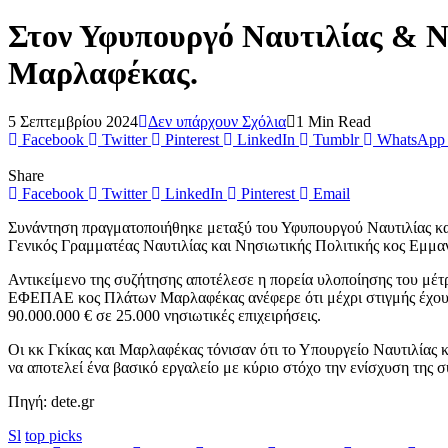
Στον Υφυπουργό Ναυτιλίας & 
Μαρλαφέκας.
5 Σεπτεμβρίου 2024
Δεν υπάρχουν Σχόλια
1 Min Read
Facebook
Twitter
Pinterest
LinkedIn
Tumblr
WhatsApp
Share
Facebook
Twitter
LinkedIn
Pinterest
Email
Συνάντηση πραγματοποιήθηκε μεταξύ του Υφυπουργού Ναυτιλίας κ
Γενικός Γραμματέας Ναυτιλίας και Νησιωτικής Πολιτικής κος Εμμ
Αντικείμενο της συζήτησης αποτέλεσε η πορεία υλοποίησης του μέτ
ΕΦΕΠΑΕ κος Πλάτων Μαρλαφέκας ανέφερε ότι μέχρι στιγμής έχουν 
90.000.000 € σε 25.000 νησιωτικές επιχειρήσεις.
Οι κκ Γκίκας και Μαρλαφέκας τόνισαν ότι το Υπουργείο Ναυτιλίας
να αποτελεί ένα βασικό εργαλείο με κύριο στόχο την ενίσχυση της 
Πηγή: dete.gr
Sl
top picks