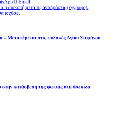
tsApp
Email
η διακοπή μετά τις αντιδράσεις (έγγραφο).
θα ισχύσει
ά – Μεταφέρεται στις φυλακές Αγίου Στεφάνου
ου στην κατάσβεση της φωτιάς στη Φωκίδα