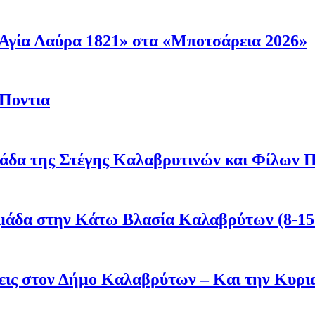
Αγία Λαύρα 1821» στα «Μποτσάρεια 2026»
 Ποντια
άδα της Στέγης Καλαβρυτινών και Φίλων Π
μάδα στην Κάτω Βλασία Καλαβρύτων (8-15
άσεις στον Δήμο Καλαβρύτων – Και την Κυ