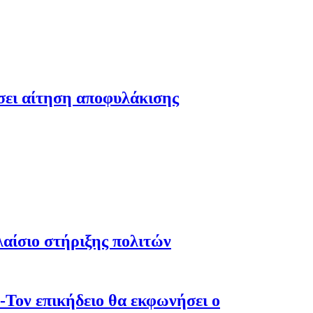
έσει αίτηση αποφυλάκισης
λαίσιο στήριξης πολιτών
-Τον επικήδειο θα εκφωνήσει ο