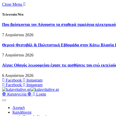
Close Menu
Τελευταία Νέα
Που βρίσκονται τον Αύγουστο τα σταθερά τιμολόγια ηλεκτρικού
7 Αυγούστου 2026
Θερινό Φεστιβάλ & Πολιτιστική Εβδομάδα στην Κάτω Βλασία 
7 Αυγούστου 2026
Αίγιο: Οδηγός λεωφορείου έχασε τις αισθήσεις του ενώ εκτελού
6 Αυγούστου 2026
Facebook
Instagram
Facebook
Instagram
🛑 Καταγγελία 🛑
Login
Αρχική
Καλάβρυτα