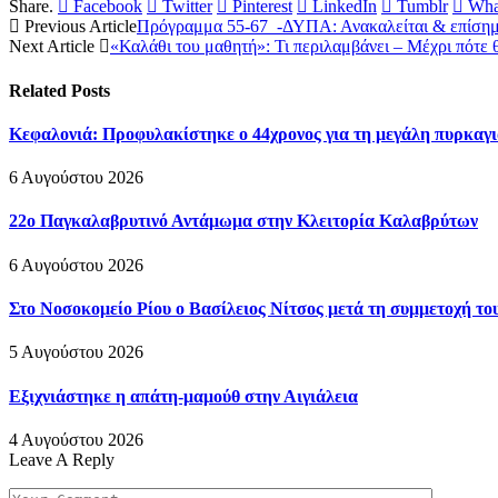
Share.
Facebook
Twitter
Pinterest
LinkedIn
Tumblr
Wha
Previous Article
Πρόγραμμα 55-67 -ΔΥΠΑ: Ανακαλείται & επίσημα 
Next Article
«Καλάθι του μαθητή»: Τι περιλαμβάνει – Μέχρι πότε 
Related
Posts
Κεφαλονιά: Προφυλακίστηκε ο 44χρονος για τη μεγάλη πυρκαγι
6 Αυγούστου 2026
22ο Παγκαλαβρυτινό Αντάμωμα στην Κλειτορία Καλαβρύτων
6 Αυγούστου 2026
Στο Νοσοκομείο Ρίου ο Βασίλειος Νίτσος μετά τη συμμετοχή τ
5 Αυγούστου 2026
Εξιχνιάστηκε η απάτη-μαμούθ στην Αιγιάλεια
4 Αυγούστου 2026
Leave A Reply