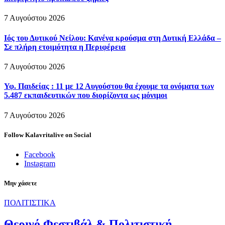
7 Αυγούστου 2026
Ιός του Δυτικού Νείλου: Κανένα κρούσμα στη Δυτική Ελλάδα –
Σε πλήρη ετοιμότητα η Περιφέρεια
7 Αυγούστου 2026
Υφ. Παιδείας : 11 με 12 Αυγούστου θα έχουμε τα ονόματα των
5.487 εκπαιδευτικών που διορίζοντα ως μόνιμοι
7 Αυγούστου 2026
Follow Kalavritalive on Social
Facebook
Instagram
Μην χάσετε
ΠΟΛΙΤΙΣΤΙΚΑ
Θερινό Φεστιβάλ & Πολιτιστική