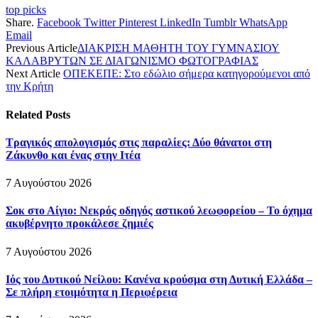
top picks
Share.
Facebook
Twitter
Pinterest
LinkedIn
Tumblr
WhatsApp
Email
Previous Article
ΔΙΑΚΡΙΣΗ ΜΑΘΗΤΗ ΤΟΥ ΓΥΜΝΑΣΙΟΥ
ΚΑΛΑΒΡΥΤΩΝ ΣΕ ΔΙΑΓΩΝΙΣΜΟ ΦΩΤΟΓΡΑΦΙΑΣ
Next Article
OΠΕΚΕΠΕ: Στο εδώλιο σήμερα κατηγορούμενοι από
την Κρήτη
Related
Posts
Τραγικός απολογισμός στις παραλίες: Δύο θάνατοι στη
Ζάκυνθο και ένας στην Ιτέα
7 Αυγούστου 2026
Σοκ στο Αίγιο: Νεκρός οδηγός αστικού λεωφορείου – Το όχημα
ακυβέρνητο προκάλεσε ζημιές
7 Αυγούστου 2026
Ιός του Δυτικού Νείλου: Κανένα κρούσμα στη Δυτική Ελλάδα –
Σε πλήρη ετοιμότητα η Περιφέρεια