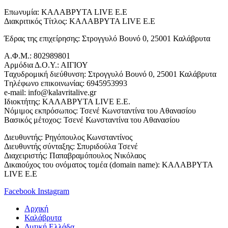
Επωνυμία: ΚΑΛΑΒΡΥΤΑ LIVE Ε.Ε
Διακριτικός Τίτλος: ΚΑΛΑΒΡΥΤΑ LIVE E.E
Έδρας της επιχείρησης: Στρογγυλό Βουνό 0, 25001 Καλάβρυτα
Α.Φ.Μ.: 802989801
Αρμόδια Δ.Ο.Υ.: ΑΙΓΙΟΥ
Tαχυδρομική διεύθυνση: Στρογγυλό Βουνό 0, 25001 Καλάβρυτα
Tηλέφωνο επικοινωνίας: 6945953993
e-mail: info@kalavritalive.gr
Iδιοκτήτης: ΚΑΛΑΒΡΥΤΑ LIVE E.E.
Νόμιμος εκπρόσωπος: Τσενέ Κωνσταντίνα του Αθανασίου
Βασικός μέτοχος: Τσενέ Κωνσταντίνα του Αθανασίου
Διευθυντής: Ρηγόπουλος Κωνσταντίνος
Διευθυντής σύνταξης: Σπυριδούλα Τσενέ
Διαχειριστής: Παπαβραμόπουλος Νικόλαος
Δικαιούχος του ονόματος τομέα (domain name): ΚΑΛΑΒΡΥΤΑ
LIVE E.E
Facebook
Instagram
Αρχική
Καλάβρυτα
Δυτική Ελλάδα