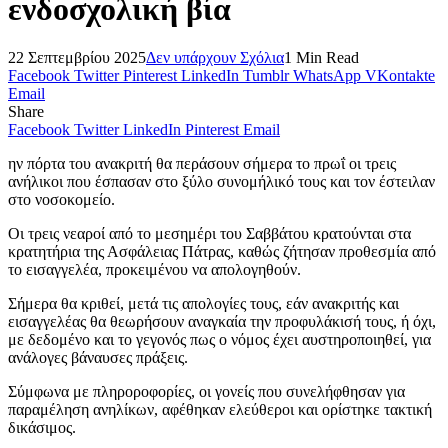
ενδοσχολική βία
22 Σεπτεμβρίου 2025
Δεν υπάρχουν Σχόλια
1 Min Read
Facebook
Twitter
Pinterest
LinkedIn
Tumblr
WhatsApp
VKontakte
Email
Share
Facebook
Twitter
LinkedIn
Pinterest
Email
ην πόρτα του ανακριτή θα περάσουν σήμερα το πρωΐ οι τρεις
ανήλικοι που έσπασαν στο ξύλο συνομήλικό τους και τον έστειλαν
στο νοσοκομείο.
Οι τρεις νεαροί από το μεσημέρι του Σαββάτου κρατούνται στα
κρατητήρια της Ασφάλειας Πάτρας, καθώς ζήτησαν προθεσμία από
το εισαγγελέα, προκειμένου να απολογηθούν.
Σήμερα θα κριθεί, μετά τις απολογίες τους, εάν ανακριτής και
εισαγγελέας θα θεωρήσουν αναγκαία την προφυλάκισή τους, ή όχι,
με δεδομένο και το γεγονός πως ο νόμος έχει αυστηροποιηθεί, για
ανάλογες βάναυσες πράξεις.
Σύμφωνα με πληροροφορίες, οι γονείς που συνελήφθησαν για
παραμέληση ανηλίκων, αφέθηκαν ελεύθεροι και ορίστηκε τακτική
δικάσιμος.