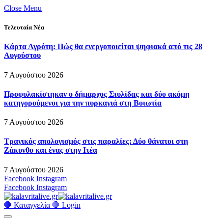
Close Menu
Τελευταία Νέα
Κάρτα Αγρότη: Πώς θα ενεργοποιείται ψηφιακά από τις 28
Αυγούστου
7 Αυγούστου 2026
Προφυλακίστηκαν ο δήμαρχος Στυλίδας και δύο ακόμη
κατηγορούμενοι για την πυρκαγιά στη Βοιωτία
7 Αυγούστου 2026
Τραγικός απολογισμός στις παραλίες: Δύο θάνατοι στη
Ζάκυνθο και ένας στην Ιτέα
7 Αυγούστου 2026
Facebook
Instagram
Facebook
Instagram
🛑 Καταγγελία 🛑
Login