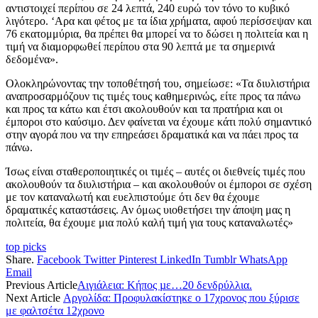
αντιστοιχεί περίπου σε 24 λεπτά, 240 ευρώ τον τόνο το κυβικό
λιγότερο. ‘Αρα και φέτος με τα ίδια χρήματα, αφού περίσσεψαν και
76 εκατομμύρια, θα πρέπει θα μπορεί να το δώσει η πολιτεία και η
τιμή να διαμορφωθεί περίπου στα 90 λεπτά με τα σημερινά
δεδομένα».
Ολοκληρώνοντας την τοποθέτησή του, σημείωσε: «Τα διυλιστήρια
αναπροσαρμόζουν τις τιμές τους καθημερινώς, είτε προς τα πάνω
και προς τα κάτω και έτσι ακολουθούν και τα πρατήρια και οι
έμποροι στο καύσιμο. Δεν φαίνεται να έχουμε κάτι πολύ σημαντικό
στην αγορά που να την επηρεάσει δραματικά και να πάει προς τα
πάνω.
Ίσως είναι σταθεροποιητικές οι τιμές – αυτές οι διεθνείς τιμές που
ακολουθούν τα διυλιστήρια – και ακολουθούν οι έμποροι σε σχέση
με τον καταναλωτή και ευελπιστούμε ότι δεν θα έχουμε
δραματικές καταστάσεις. Αν όμως υιοθετήσει την άποψη μας η
πολιτεία, θα έχουμε μια πολύ καλή τιμή για τους καταναλωτές»
top picks
Share.
Facebook
Twitter
Pinterest
LinkedIn
Tumblr
WhatsApp
Email
Previous Article
Αιγιάλεια: Κήπος µε…20 δενδρύλλια.
Next Article
Αργολίδα: Προφυλακίστηκε ο 17χρονος που ξύρισε
με φαλτσέτα 12χρονο