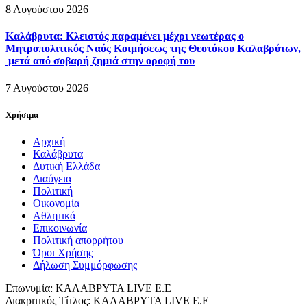
8 Αυγούστου 2026
Καλάβρυτα: Κλειστός παραμένει μέχρι νεωτέρας ο
Μητροπολιτικός Ναός Κοιμήσεως της Θεοτόκου Καλαβρύτων,
μετά από σοβαρή ζημιά στην οροφή του
7 Αυγούστου 2026
Χρήσιμα
Αρχική
Καλάβρυτα
Δυτική Ελλάδα
Διαύγεια
Πολιτική
Οικονομία
Αθλητικά
Επικοινωνία
Πολιτική απορρήτου
Όροι Χρήσης
Δήλωση Συμμόρφωσης
Επωνυμία: ΚΑΛΑΒΡΥΤΑ LIVE Ε.Ε
Διακριτικός Τίτλος: ΚΑΛΑΒΡΥΤΑ LIVE E.E