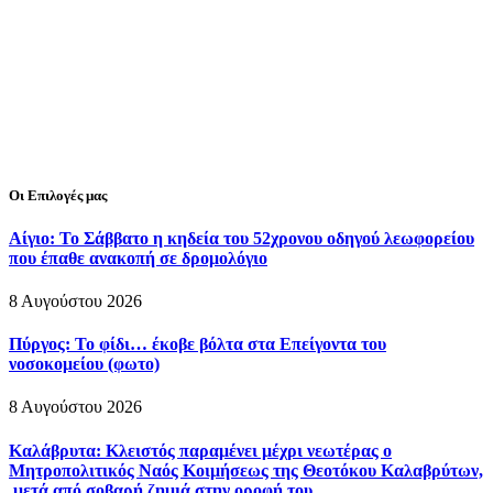
Οι Επιλογές μας
Αίγιο: Το Σάββατο η κηδεία του 52χρονου οδηγού λεωφορείου
που έπαθε ανακοπή σε δρομολόγιο
8 Αυγούστου 2026
Πύργος: Το φίδι… έκοβε βόλτα στα Επείγοντα του
νοσοκομείου (φωτο)
8 Αυγούστου 2026
Καλάβρυτα: Κλειστός παραμένει μέχρι νεωτέρας ο
Μητροπολιτικός Ναός Κοιμήσεως της Θεοτόκου Καλαβρύτων,
μετά από σοβαρή ζημιά στην οροφή του