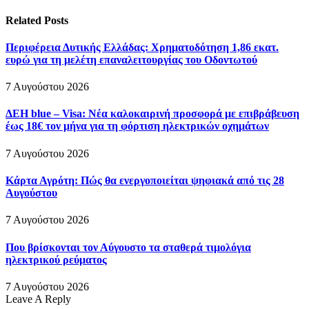
Related
Posts
Περιφέρεια Δυτικής Ελλάδας: Χρηματοδότηση 1,86 εκατ.
ευρώ για τη μελέτη επαναλειτουργίας του Οδοντωτού
7 Αυγούστου 2026
ΔΕΗ blue – Visa: Νέα καλοκαιρινή προσφορά με επιβράβευση
έως 18€ τον μήνα για τη φόρτιση ηλεκτρικών οχημάτων
7 Αυγούστου 2026
Κάρτα Αγρότη: Πώς θα ενεργοποιείται ψηφιακά από τις 28
Αυγούστου
7 Αυγούστου 2026
Που βρίσκονται τον Αύγουστο τα σταθερά τιμολόγια
ηλεκτρικού ρεύματος
7 Αυγούστου 2026
Leave A Reply