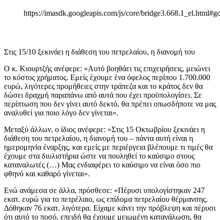
https://imasdk.googleapis.com/js/core/bridge3.668.1_el.html
Στις 15/10 ξεκινάει η διάθεση του πετρελαίου, η διανομή του
Ο κ. Κιουρτζής ανέφερε: «Αυτό βοηθάει τις επιχειρήσεις, μειώνει
το κόστος χρήματος. Εμείς έχουμε ένα όφελος περίπου 1.700.000
ευρώ, λιγότερες προμήθειες στην τράπεζα και το κράτος δεν θα
δώσει δραχμή παραπάνω από αυτά που έχει προϋπολογίσει. Σε
περίπτωση που δεν γίνει αυτό δεκτό, θα πρέπει οπωσδήποτε να μας
αναλυθεί για ποιο λόγο δεν γίνεται».
Μεταξύ άλλων, ο ίδιος ανέφερε: «Στις 15 Οκτωβρίου ξεκινάει η
διάθεση του πετρελαίου, η διανομή του – πάντα αυτή είναι η
ημερομηνία έναρξης, και εμείς με περιέργεια βλέπουμε τι τιμές θα
έχουμε στα διυλιστήρια ώστε να πουληθεί το καύσιμο στους
καταναλωτές (…) Μας ενδιαφέρει το καύσιμο να είναι όσο πιο
φθηνό και καθαρό γίνεται».
Ενώ ανάμεσα σε άλλα, πρόσθεσε: «Πέρυσι υπολογίστηκαν 247
εκατ. ευρώ για το πετρέλαιο, ως επίδομα πετρελαίου θέρμανσης.
Δόθηκαν 76 εκατ. λιγότερα. Είχαμε κάνει την πρόβλεψη και πέρυσι
ότι αυτό το ποσό, επειδή θα έχουμε μειωμένη κατανάλωση, θα