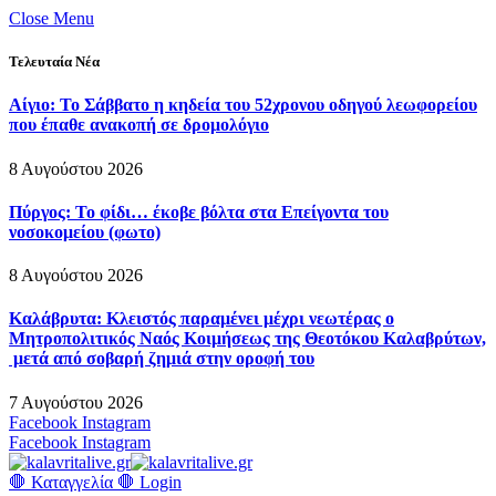
Close Menu
Τελευταία Νέα
Αίγιο: Το Σάββατο η κηδεία του 52χρονου οδηγού λεωφορείου
που έπαθε ανακοπή σε δρομολόγιο
8 Αυγούστου 2026
Πύργος: Το φίδι… έκοβε βόλτα στα Επείγοντα του
νοσοκομείου (φωτο)
8 Αυγούστου 2026
Καλάβρυτα: Κλειστός παραμένει μέχρι νεωτέρας ο
Μητροπολιτικός Ναός Κοιμήσεως της Θεοτόκου Καλαβρύτων,
μετά από σοβαρή ζημιά στην οροφή του
7 Αυγούστου 2026
Facebook
Instagram
Facebook
Instagram
🛑 Καταγγελία 🛑
Login