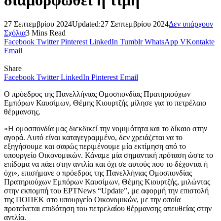
27 Σεπτεμβρίου 2024
Updated:
27 Σεπτεμβρίου 2024
Δεν υπάρχουν
Σχόλια
3 Mins Read
Facebook
Twitter
Pinterest
LinkedIn
Tumblr
WhatsApp
VKontakte
Email
Share
Facebook
Twitter
LinkedIn
Pinterest
Email
Ο πρόεδρος της Πανελλήνιας Ομοσπονδίας Πρατηριούχων
Εμπόρων Καυσίμων, Θέμης Κιουρτζής μίλησε για το πετρέλαιο
θέρμανσης.
«Η ομοσπονδία μας διεκδικεί την νομιμότητα και το δίκαιο στην
αγορά. Αυτό είναι καταγεγραμμένο, δεν χρειάζεται να το
εξηγήσουμε και σαφώς περιμένουμε μία εκτίμηση από το
υπουργείο Οικονομικών. Κάναμε μία σημαντική πρόταση ώστε το
επίδομα να πάει στην αντλία και όχι σε αυτούς που το δέχονται ή
όχι», επισήμανε ο πρόεδρος της Πανελλήνιας Ομοσπονδίας
Πρατηριούχων Εμπόρων Καυσίμων, Θέμης Κιουρτζής, μιλώντας
στην εκπομπή του ΕΡΤNews “Update”, με αφορμή την επιστολή
της ΠΟΠΕΚ στο υπουργείο Οικονομικών, με την οποία
προτείνεται επιδότηση του πετρελαίου θέρμανσης απευθείας στην
αντλία.