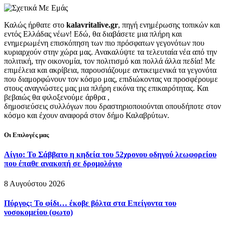
Καλώς ήρθατε στο
kalavritalive.gr
, πηγή ενημέρωσης τοπικών και
εντός Ελλάδας νέων! Εδώ, θα διαβάσετε μια πλήρη και
ενημερωμένη επισκόπηση των πιο πρόσφατων γεγονότων που
κυριαρχούν στην χώρα μας. Ανακαλύψτε τα τελευταία νέα από την
πολιτική, την οικονομία, τον πολιτισμό και πολλά άλλα πεδία! Με
επιμέλεια και ακρίβεια, παρουσιάζουμε αντικειμενικά τα γεγονότα
που διαμορφώνουν τον κόσμο μας, επιδιώκοντας να προσφέρουμε
στους αναγνώστες μας μια πλήρη εικόνα της επικαιρότητας. Και
βεβαιώς θα φιλοξενούμε άρθρα ,
δημοσιεύσεις συλλόγων που δραστηριοποιούνται οπουδήποτε στον
κόσμο και έχουν αναφορά στον δήμο Καλαβρύτων.
Οι Επιλογές μας
Αίγιο: Το Σάββατο η κηδεία του 52χρονου οδηγού λεωφορείου
που έπαθε ανακοπή σε δρομολόγιο
8 Αυγούστου 2026
Πύργος: Το φίδι… έκοβε βόλτα στα Επείγοντα του
νοσοκομείου (φωτο)