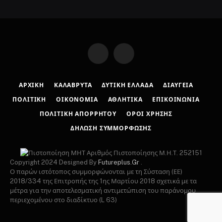
Facebook
Instagram
ΑΡΧΙΚΉ
ΚΑΛΆΒΡΥΤΑ
ΔΥΤΙΚΉ ΕΛΛΆΔΑ
ΔΙΑΎΓΕΙΑ
ΠΟΛΙΤΙΚΉ
ΟΙΚΟΝΟΜΊΑ
ΑΘΛΗΤΙΚΆ
ΕΠΙΚΟΙΝΩΝΊΑ
ΠΟΛΙΤΙΚΉ ΑΠΟΡΡΉΤΟΥ
ΌΡΟΙ ΧΡΉΣΗΣ
ΔΉΛΩΣΗ ΣΥΜΜΌΡΦΩΣΗΣ
Αριθμός Πιστοποίησης Μ.Η.Τ. 252151
Copyright 2024 Designed By
Futureplus.Gr
.
Ο παρών ιστότοπος συμμορφώνονται με τη Σύσταση (ΕΕ)
2018/334 της Επιτροπής της 1ης Μαρτίου 2018 σχετικά με τα
μέτρα για την αποτελεσματική αντιμετώπιση του παράνομου
περιεχομένου στο διαδίκτυο (L 63)