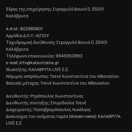
Έδρας της επιχείρησης: Στρογγυλό Βουνό 0, 25001
Καλάβρυτα
Α.Φ.Μ.: 802989801
Αρμόδια Δ.Ο.Υ.: ΑΙΓΙΟΥ
Tαχυδρομική διεύθυνση: Στρογγυλό Βουνό 0, 25001
Καλάβρυτα
Tηλέφωνο επικοινωνίας: 6945953993
e-mail: info@kalavritalive.gr
Iδιοκτήτης: ΚΑΛΑΒΡΥΤΑ LIVE E.E.
Νόμιμος εκπρόσωπος: Τσενέ Κωνσταντίνα του Αθανασίου
Βασικός μέτοχος: Τσενέ Κωνσταντίνα του Αθανασίου
Διευθυντής: Ρηγόπουλος Κωνσταντίνος
Διευθυντής σύνταξης: Σπυριδούλα Τσενέ
Διαχειριστής: Παπαβραμόπουλος Νικόλαος
Δικαιούχος του ονόματος τομέα (domain name): ΚΑΛΑΒΡΥΤΑ
LIVE E.E