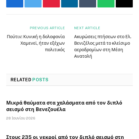
Facebook
Twitter
Pinterest
LinkedIn
Tumblr
WhatsApp
Email
PREVIOUS ARTICLE
NEXT ARTICLE
Πούτιν: Κυνική η δολοφονία
Ακυρώσεις πτήσεων στο Ελ.
Χαμενεϊ, ήταν εξέχων
Βενιζέλος μετά το κλείσιμο
πολιτικός
αεροδρομίων στη Μέση
Ανατολή
RELATED
POSTS
Μικρά θαύματα στα χαλάσματα από τον διπλό
σεισμό στη Βενεζουέλα
28 Ιουνίου 2026
Στους 235 οι νεκροί από τον διπλό σεισμό στη