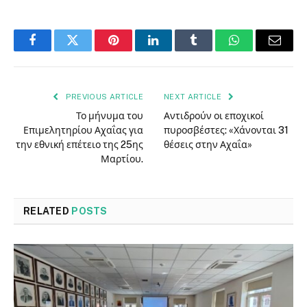
Facebook
Twitter
Pinterest
LinkedIn
Tumblr
WhatsApp
Email
PREVIOUS ARTICLE
NEXT ARTICLE
Το μήνυμα του
Αντιδρούν οι εποχικοί
Επιμελητηρίου Αχαΐας για
πυροσβέστες: «Χάνονται 31
την εθνική επέτειο της 25ης
θέσεις στην Αχαΐα»
Μαρτίου.
RELATED
POSTS