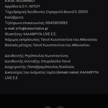
Α.Φ.Μ.: 802989801
Αρμόδια Δ.Ο.Υ.: ΑΙΓΙΟΥ
Tαχυδρομική διεύθυνση: Στρογγυλό Βουνό 0, 25001
Καλάβρυτα
Tηλέφωνο επικοινωνίας: 6945953993
e-mail: info@kalavritalive.gr
Iδιοκτήτης: ΚΑΛΑΒΡΥΤΑ LIVE E.E.
Νόμιμος εκπρόσωπος: Τσενέ Κωνσταντίνα του Αθανασίου
Βασικός μέτοχος: Τσενέ Κωνσταντίνα του Αθανασίου
Διευθυντής: Ρηγόπουλος Κωνσταντίνος
Διευθυντής σύνταξης: Σπυριδούλα Τσενέ
Διαχειριστής: Παπαβραμόπουλος Νικόλαος
Δικαιούχος του ονόματος τομέα (domain name): ΚΑΛΑΒΡΥΤΑ
LIVE E.E