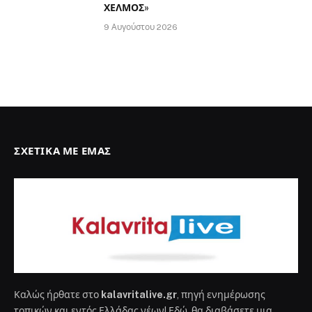
ΧΕΛΜΟΣ»
9 Αυγούστου 2026
ΣΧΕΤΙΚΆ ΜΕ ΕΜΆΣ
Καλώς ήρθατε στο
kalavritalive.gr
, πηγή ενημέρωσης
τοπικών και εντός Ελλάδας νέων! Εδώ, θα διαβάσετε μια