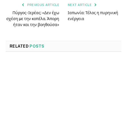
PREVIOUS ARTICLE
NEXT ARTICLE
Πύργος- Ιερέας: «∆εν έχω
Ιαπωνία: Τέλος η πυρηνική
σχέση µε την κοπέλα. Άπορη
ενέργεια
ήταν και την βοηθούσα»
RELATED
POSTS