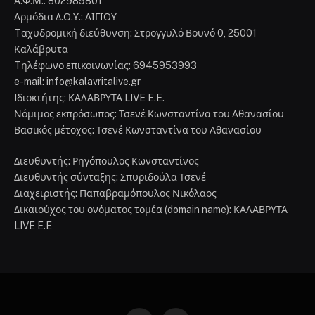
Α.Φ.Μ.: 802989801
Αρμόδια Δ.Ο.Υ.: ΑΙΓΙΟΥ
Tαχυδρομική διεύθυνση: Στρογγυλό Βουνό 0, 25001
Καλάβρυτα
Tηλέφωνο επικοινωνίας: 6945953993
e-mail: info@kalavritalive.gr
Iδιοκτήτης: ΚΑΛΑΒΡΥΤΑ LIVE E.E.
Νόμιμος εκπρόσωπος: Τσενέ Κωνσταντίνα του Αθανασίου
Βασικός μέτοχος: Τσενέ Κωνσταντίνα του Αθανασίου
Διευθυντής: Ρηγόπουλος Κωνσταντίνος
Διευθυντής σύνταξης: Σπυριδούλα Τσενέ
Διαχειριστής: Παπαβραμόπουλος Νικόλαος
Δικαιούχος του ονόματος τομέα (domain name): ΚΑΛΑΒΡΥΤΑ
LIVE E.E