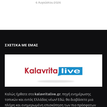
6 Αυγούστου 2026
ΣΧΕΤΙΚΆ ΜΕ ΕΜΆΣ
Καλώς ήρθατε στο
kalavritalive.gr
, πηγή ενημέρωσης
τοπικών και εντός Ελλάδας νέων! Εδώ, θα διαβάσετε μια
πλήρη και ενημερωμένη επισκόπηση των πιο πρόσφατων