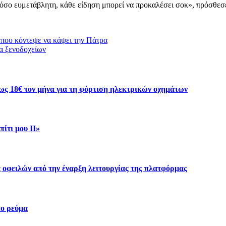
 τόσο ευμετάβλητη, κάθε είδηση μπορεί να προκαλέσει σοκ», πρόσθεσ
 που κόντεψε να κάψει την Πάτρα
α ξενοδοχείων
ως 18€ τον μήνα για τη φόρτιση ηλεκτρικών οχημάτων
ίτι μου ΙΙ»
 οφειλών από την έναρξη λειτουργίας της πλατφόρμας
το ρεύμα