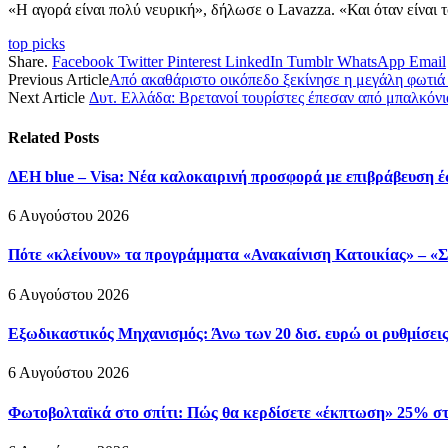
«Η αγορά είναι πολύ νευρική», δήλωσε ο Lavazza. «Και όταν είναι
top picks
Share.
Facebook
Twitter
Pinterest
LinkedIn
Tumblr
WhatsApp
Email
Previous Article
Από ακαθάριστο οικόπεδο ξεκίνησε η μεγάλη φωτιά
Next Article
Δυτ. Ελλάδα: Βρετανοί τουρίστες έπεσαν από μπαλκόνι
Related
Posts
ΔΕΗ blue – Visa: Νέα καλοκαιρινή προσφορά με επιβράβευση έ
6 Αυγούστου 2026
Πότε «κλείνουν» τα προγράμματα «Ανακαίνιση Κατοικίας» – «Σπ
6 Αυγούστου 2026
Εξωδικαστικός Μηχανισμός: Άνω των 20 δισ. ευρώ οι ρυθμίσεις
6 Αυγούστου 2026
Φωτοβολταϊκά στο σπίτι: Πώς θα κερδίσετε «έκπτωση» 25% σ