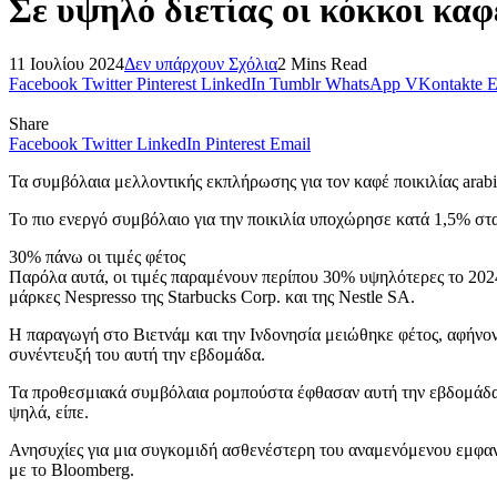
Σε υψηλό διετίας οι κόκκοι καφ
11 Ιουλίου 2024
Δεν υπάρχουν Σχόλια
2 Mins Read
Facebook
Twitter
Pinterest
LinkedIn
Tumblr
WhatsApp
VKontakte
E
Share
Facebook
Twitter
LinkedIn
Pinterest
Email
Τα συμβόλαια μελλοντικής εκπλήρωσης για τον καφέ ποικιλίας arabi
Το πιο ενεργό συμβόλαιο για την ποικιλία υποχώρησε κατά 1,5% στ
30% πάνω οι τιμές φέτος
Παρόλα αυτά, οι τιμές παραμένουν περίπου 30% υψηλότερες το 2024, 
μάρκες Nespresso της Starbucks Corp. και της Nestle SA.
Η παραγωγή στο Βιετνάμ και την Ινδονησία μειώθηκε φέτος, αφήνον
συνέντευξή του αυτή την εβδομάδα.
Τα προθεσμιακά συμβόλαια ρομπούστα έφθασαν αυτή την εβδομάδα στ
ψηλά, είπε.
Ανησυχίες για μια συγκομιδή ασθενέστερη του αναμενόμενου εμφαν
με το Bloomberg.