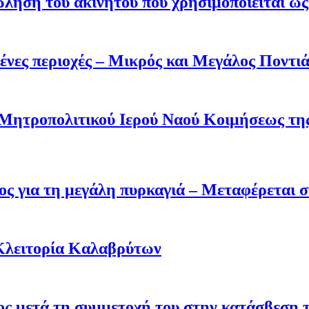
ληση του ακινήτου που χρησιμοποιείται ως 
ένες περιοχές – Μικρός και Μεγάλος Ποντι
 Μητροπολιτικού Ιερού Ναού Κοιμήσεως τ
ς για τη μεγάλη πυρκαγιά – Μεταφέρεται σ
Κλειτορία Καλαβρύτων
σος μετά τη συμμετοχή του στην κατάσβεση