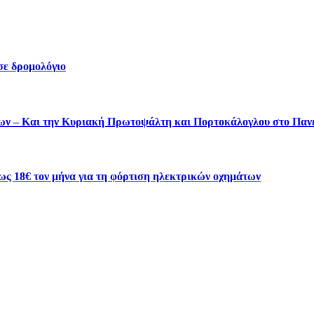
σε δρομολόγιο
ύτων – Και την Κυριακή Πρωτοψάλτη και Πορτοκάλογλου στο Πα
ως 18€ τον μήνα για τη φόρτιση ηλεκτρικών οχημάτων