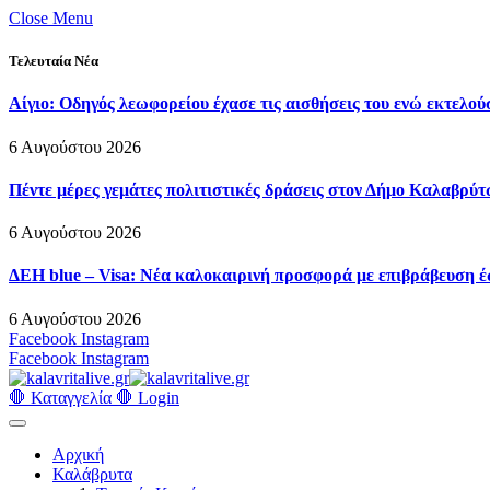
Close Menu
Τελευταία Νέα
Αίγιο: Οδηγός λεωφορείου έχασε τις αισθήσεις του ενώ εκτελού
6 Αυγούστου 2026
Πέντε μέρες γεμάτες πολιτιστικές δράσεις στον Δήμο Καλαβρ
6 Αυγούστου 2026
ΔΕΗ blue – Visa: Νέα καλοκαιρινή προσφορά με επιβράβευση έ
6 Αυγούστου 2026
Facebook
Instagram
Facebook
Instagram
🛑 Καταγγελία 🛑
Login
Αρχική
Καλάβρυτα