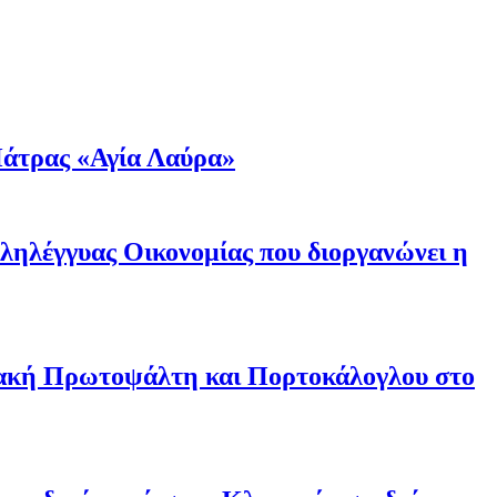
άτρας «Αγία Λαύρα»
λληλέγγυας Οικονομίας που διοργανώνει η
ριακή Πρωτοψάλτη και Πορτοκάλογλου στο