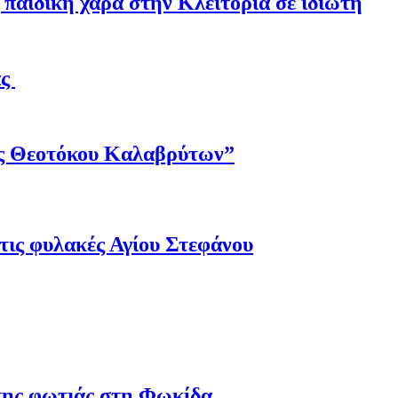
παιδική χαρά στην Κλειτορία σε ιδιώτη
άς
ης Θεοτόκου Καλαβρύτων”
τις φυλακές Αγίου Στεφάνου
 της φωτιάς στη Φωκίδα