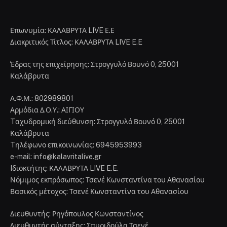
Επωνυμία: ΚΑΛΑΒΡΥΤΑ LIVE Ε.Ε
Διακριτικός Τίτλος: ΚΑΛΑΒΡΥΤΑ LIVE E.E
Έδρας της επιχείρησης: Στρογγυλό Βουνό 0, 25001
Καλάβρυτα
Α.Φ.Μ.: 802989801
Αρμόδια Δ.Ο.Υ.: ΑΙΓΙΟΥ
Tαχυδρομική διεύθυνση: Στρογγυλό Βουνό 0, 25001
Καλάβρυτα
Tηλέφωνο επικοινωνίας: 6945953993
e-mail: info@kalavritalive.gr
Iδιοκτήτης: ΚΑΛΑΒΡΥΤΑ LIVE E.E.
Νόμιμος εκπρόσωπος: Τσενέ Κωνσταντίνα του Αθανασίου
Βασικός μέτοχος: Τσενέ Κωνσταντίνα του Αθανασίου
Διευθυντής: Ρηγόπουλος Κωνσταντίνος
Διευθυντής σύνταξης: Σπυριδούλα Τσενέ