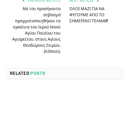
PREVIOUS ARTICLE
NEXT ARTICLE
Με τον προσήκοντα
ΟΛΟΙ ΜΑΖΙ ΓΙΑ ΝΑ
σεβασμό
ΦΥΓΟΥΜΕ ΑΠΟ ΤΟ
πραγματοποιηθήκαν τα
ΣΗΜΕΡΙΝΟ ΤΕΛΜΑ!!!
εγκαίνια του Ιερού Ναού
Αγίου Παϊσίου του
Αγιορείτου, στους Αγίους
Θεοδώρους Σειρών,
(Λόπεσι).
RELATED
POSTS