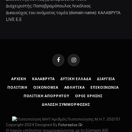
Διαχειριστής: Παπαβραμόπουλος Νικόλαος
Δικαιούχος του ονόματος τομέα (domain name): ΚΑΛΑΒΡΥΤΑ
LIVE E.E
Facebook
Instagram
ΑΡΧΙΚΉ
ΚΑΛΆΒΡΥΤΑ
ΔΥΤΙΚΉ ΕΛΛΆΔΑ
ΔΙΑΎΓΕΙΑ
ΠΟΛΙΤΙΚΉ
ΟΙΚΟΝΟΜΊΑ
ΑΘΛΗΤΙΚΆ
ΕΠΙΚΟΙΝΩΝΊΑ
ΠΟΛΙΤΙΚΉ ΑΠΟΡΡΉΤΟΥ
ΌΡΟΙ ΧΡΉΣΗΣ
ΔΉΛΩΣΗ ΣΥΜΜΌΡΦΩΣΗΣ
Αριθμός Πιστοποίησης Μ.Η.Τ. 252151
Copyright 2024 Designed By
Futureplus.Gr
.
Ο παρών ιστότοπος συμμορφώνονται με τη Σύσταση (ΕΕ)