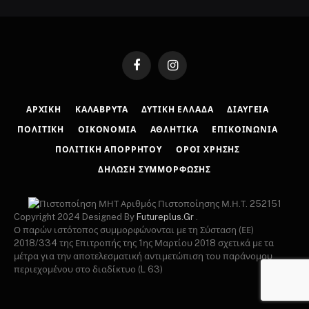
Facebook
Instagram
ΑΡΧΙΚΉ
ΚΑΛΆΒΡΥΤΑ
ΔΥΤΙΚΉ ΕΛΛΆΔΑ
ΔΙΑΎΓΕΙΑ
ΠΟΛΙΤΙΚΉ
ΟΙΚΟΝΟΜΊΑ
ΑΘΛΗΤΙΚΆ
ΕΠΙΚΟΙΝΩΝΊΑ
ΠΟΛΙΤΙΚΉ ΑΠΟΡΡΉΤΟΥ
ΌΡΟΙ ΧΡΉΣΗΣ
ΔΉΛΩΣΗ ΣΥΜΜΌΡΦΩΣΗΣ
Αριθμός Πιστοποίησης Μ.Η.Τ. 252151
Copyright 2024 Designed By
Futureplus.Gr
.
Ο παρών ιστότοπος συμμορφώνονται με τη Σύσταση (ΕΕ)
2018/334 της Επιτροπής της 1ης Μαρτίου 2018 σχετικά με τα
μέτρα για την αποτελεσματική αντιμετώπιση του παράνομου
περιεχομένου στο διαδίκτυο (L 63)