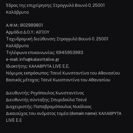
Έδρας της επιχείρησης: Στρογγυλό Βουνό 0, 25001
Καλάβρυτα
Α.Φ.Μ.: 802989801
Αρμόδια Δ.Ο.Υ.: ΑΙΓΙΟΥ
Tαχυδρομική διεύθυνση: Στρογγυλό Βουνό 0, 25001
Καλάβρυτα
Tηλέφωνο επικοινωνίας: 6945953993
e-mail: info@kalavritalive.gr
Iδιοκτήτης: ΚΑΛΑΒΡΥΤΑ LIVE E.E.
Νόμιμος εκπρόσωπος: Τσενέ Κωνσταντίνα του Αθανασίου
Βασικός μέτοχος: Τσενέ Κωνσταντίνα του Αθανασίου
Διευθυντής: Ρηγόπουλος Κωνσταντίνος
Διευθυντής σύνταξης: Σπυριδούλα Τσενέ
Διαχειριστής: Παπαβραμόπουλος Νικόλαος
Δικαιούχος του ονόματος τομέα (domain name): ΚΑΛΑΒΡΥΤΑ
LIVE E.E