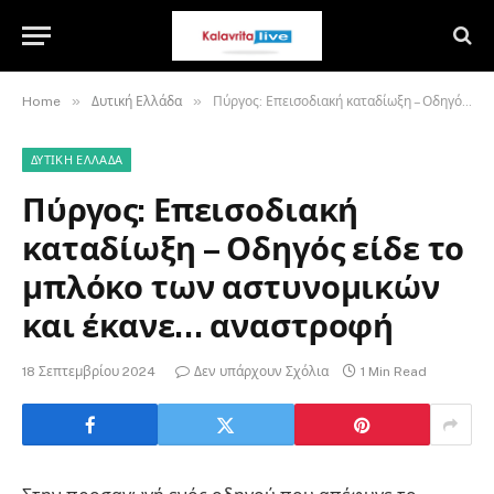
»
»
Home
Δυτική Ελλάδα
Πύργος: Επεισοδιακή καταδίωξη – Οδηγός είδε το μπλόκο των αστυνομικών και έκανε… αναστροφή
ΔΥΤΙΚΉ ΕΛΛΆΔΑ
Πύργος: Επεισοδιακή
καταδίωξη – Οδηγός είδε το
μπλόκο των αστυνομικών
και έκανε… αναστροφή
18 Σεπτεμβρίου 2024
Δεν υπάρχουν Σχόλια
1 Min Read