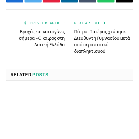
Facebook
Twitter
Pinterest
LinkedIn
Tumblr
WhatsApp
Email
PREVIOUS ARTICLE
NEXT ARTICLE
Βροχές και καταιγίδες
Πάτρα: Πατέρας χτύπησε
σήμερα – Ο καιρός στη
∆ιευθυντή Γυμνασίου µετά
Δυτική Ελλάδα
από περιστατικό
διαπληκτισµού
RELATED
POSTS