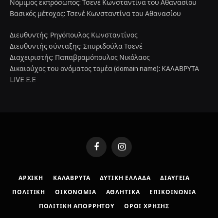
Νόμιμος εκπρόσωπος: Τσενέ Κωνσταντίνα του Αθανασίου
Βασικός μέτοχος: Τσενέ Κωνσταντίνα του Αθανασίου
Διευθυντής: Ρηγόπουλος Κωνσταντίνος
Διευθυντής σύνταξης: Σπυριδούλα Τσενέ
Διαχειριστής: Παπαβραμόπουλος Νικόλαος
Δικαιούχος του ονόματος τομέα (domain name): ΚΑΛΑΒΡΥΤΑ
LIVE E.E
Facebook
Instagram
ΑΡΧΙΚΉ
ΚΑΛΆΒΡΥΤΑ
ΔΥΤΙΚΉ ΕΛΛΆΔΑ
ΔΙΑΎΓΕΙΑ
ΠΟΛΙΤΙΚΉ
ΟΙΚΟΝΟΜΊΑ
ΑΘΛΗΤΙΚΆ
ΕΠΙΚΟΙΝΩΝΊΑ
ΠΟΛΙΤΙΚΉ ΑΠΟΡΡΉΤΟΥ
ΌΡΟΙ ΧΡΉΣΗΣ