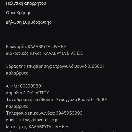
Πολιτική απορρήτου
Όροι Χρήσης
Δήλωση Συμμόρφωσης
Επωνυμία: ΚΑΛΑΒΡΥΤΑ LIVE Ε.Ε
Διακριτικός Τίτλος: ΚΑΛΑΒΡΥΤΑ LIVE E.E
Έδρας της επιχείρησης: Στρογγυλό Βουνό 0, 25001
Καλάβρυτα
Α.Φ.Μ.: 802989801
Αρμόδια Δ.Ο.Υ.: ΑΙΓΙΟΥ
Tαχυδρομική διεύθυνση: Στρογγυλό Βουνό 0, 25001
Καλάβρυτα
Tηλέφωνο επικοινωνίας: 6945953993
e-mail: info@kalavritalive.gr
Iδιοκτήτης: ΚΑΛΑΒΡΥΤΑ LIVE E.E.