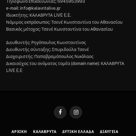
Tηλέφωνο επικοινωνίας: 6945953993
e-mail: info@kalavritalive.gr
Iδιοκτήτης: ΚΑΛΑΒΡΥΤΑ LIVE E.E.
Νόμιμος εκπρόσωπος: Τσενέ Κωνσταντίνα του Αθανασίου
Βασικός μέτοχος: Τσενέ Κωνσταντίνα του Αθανασίου
Διευθυντής: Ρηγόπουλος Κωνσταντίνος
Διευθυντής σύνταξης: Σπυριδούλα Τσενέ
Διαχειριστής: Παπαβραμόπουλος Νικόλαος
Δικαιούχος του ονόματος τομέα (domain name): ΚΑΛΑΒΡΥΤΑ
LIVE E.E
Facebook
Instagram
ΑΡΧΙΚΉ
ΚΑΛΆΒΡΥΤΑ
ΔΥΤΙΚΉ ΕΛΛΆΔΑ
ΔΙΑΎΓΕΙΑ