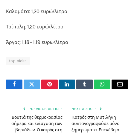
Καλαμάτα: 1,20 ευρώ/λίτρο
Τρίπολη: 1,20 ευρώ/λίτρο
Άργος: 1,18 – 1,19 ευρώ/λίτρο
top picks
Facebook
Twitter
Pinterest
LinkedIn
Tumblr
WhatsApp
Email
PREVIOUS ARTICLE
NEXT ARTICLE
Βουτιά της θερμοκρασίας
Γιατρός στη Μυτιλήνη
σήμερα και ενίσχυση των
συνταγογραφούσε μόνο
βοριάδων. Ο καιρός στη
ξημερώματα. Επενέβη ο