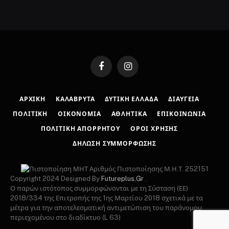
Facebook
Instagram
ΑΡΧΙΚΉ
ΚΑΛΆΒΡΥΤΑ
ΔΥΤΙΚΉ ΕΛΛΆΔΑ
ΔΙΑΎΓΕΙΑ
ΠΟΛΙΤΙΚΉ
ΟΙΚΟΝΟΜΊΑ
ΑΘΛΗΤΙΚΆ
ΕΠΙΚΟΙΝΩΝΊΑ
ΠΟΛΙΤΙΚΉ ΑΠΟΡΡΉΤΟΥ
ΌΡΟΙ ΧΡΉΣΗΣ
ΔΉΛΩΣΗ ΣΥΜΜΌΡΦΩΣΗΣ
Αριθμός Πιστοποίησης Μ.Η.Τ. 252151
Copyright 2024 Designed By
Futureplus.Gr
.
Ο παρών ιστότοπος συμμορφώνονται με τη Σύσταση (ΕΕ)
2018/334 της Επιτροπής της 1ης Μαρτίου 2018 σχετικά με τα
μέτρα για την αποτελεσματική αντιμετώπιση του παράνομου
περιεχομένου στο διαδίκτυο (L 63)