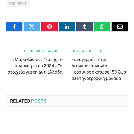
top picks
Facebook
Twitter
Pinterest
LinkedIn
Tumblr
WhatsApp
Email
PREVIOUS ARTICLE
NEXT ARTICLE
«Μαραθώνιος» ζέστης το
Συναγερμός στην
καλοκαίρι του 2024 – Τα
Αιτωλοακαρνανία:
στοιχεία για τη Δυτ. Ελλάδα
Κεραυνός σκότωσε 150 ζώα
σε κτηνοτροφική μονάδα
RELATED
POSTS