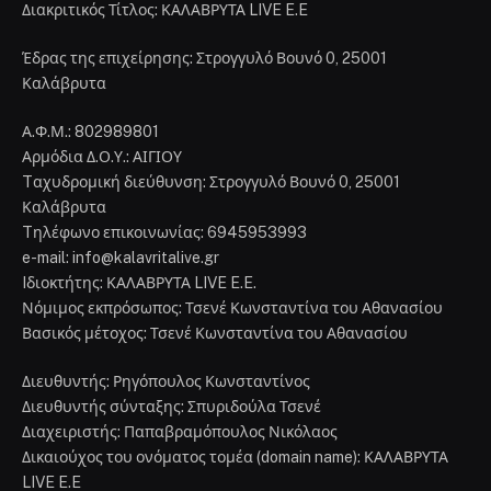
Διακριτικός Τίτλος: ΚΑΛΑΒΡΥΤΑ LIVE E.E
Έδρας της επιχείρησης: Στρογγυλό Βουνό 0, 25001
Καλάβρυτα
Α.Φ.Μ.: 802989801
Αρμόδια Δ.Ο.Υ.: ΑΙΓΙΟΥ
Tαχυδρομική διεύθυνση: Στρογγυλό Βουνό 0, 25001
Καλάβρυτα
Tηλέφωνο επικοινωνίας: 6945953993
e-mail: info@kalavritalive.gr
Iδιοκτήτης: ΚΑΛΑΒΡΥΤΑ LIVE E.E.
Νόμιμος εκπρόσωπος: Τσενέ Κωνσταντίνα του Αθανασίου
Βασικός μέτοχος: Τσενέ Κωνσταντίνα του Αθανασίου
Διευθυντής: Ρηγόπουλος Κωνσταντίνος
Διευθυντής σύνταξης: Σπυριδούλα Τσενέ
Διαχειριστής: Παπαβραμόπουλος Νικόλαος
Δικαιούχος του ονόματος τομέα (domain name): ΚΑΛΑΒΡΥΤΑ
LIVE E.E