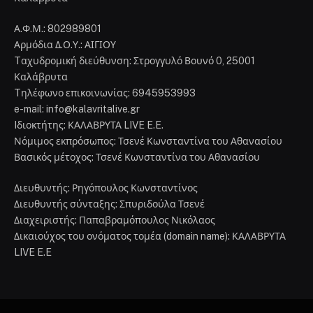
Α.Φ.Μ.: 802989801
Αρμόδια Δ.Ο.Υ.: ΑΙΓΙΟΥ
Tαχυδρομική διεύθυνση: Στρογγυλό Βουνό 0, 25001
Καλάβρυτα
Tηλέφωνο επικοινωνίας: 6945953993
e-mail: info@kalavritalive.gr
Iδιοκτήτης: ΚΑΛΑΒΡΥΤΑ LIVE E.E.
Νόμιμος εκπρόσωπος: Τσενέ Κωνσταντίνα του Αθανασίου
Βασικός μέτοχος: Τσενέ Κωνσταντίνα του Αθανασίου
Διευθυντής: Ρηγόπουλος Κωνσταντίνος
Διευθυντής σύνταξης: Σπυριδούλα Τσενέ
Διαχειριστής: Παπαβραμόπουλος Νικόλαος
Δικαιούχος του ονόματος τομέα (domain name): ΚΑΛΑΒΡΥΤΑ
LIVE E.E