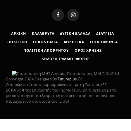
Facebook
Instagram
ΑΡΧΙΚΉ
ΚΑΛΆΒΡΥΤΑ
ΔΥΤΙΚΉ ΕΛΛΆΔΑ
ΔΙΑΎΓΕΙΑ
ΠΟΛΙΤΙΚΉ
ΟΙΚΟΝΟΜΊΑ
ΑΘΛΗΤΙΚΆ
ΕΠΙΚΟΙΝΩΝΊΑ
ΠΟΛΙΤΙΚΉ ΑΠΟΡΡΉΤΟΥ
ΌΡΟΙ ΧΡΉΣΗΣ
ΔΉΛΩΣΗ ΣΥΜΜΌΡΦΩΣΗΣ
Αριθμός Πιστοποίησης Μ.Η.Τ. 252151
Copyright 2024 Designed By
Futureplus.Gr
.
Ο παρών ιστότοπος συμμορφώνονται με τη Σύσταση (ΕΕ)
2018/334 της Επιτροπής της 1ης Μαρτίου 2018 σχετικά με τα
μέτρα για την αποτελεσματική αντιμετώπιση του παράνομου
περιεχομένου στο διαδίκτυο (L 63)