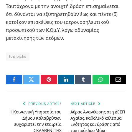
Ταυτόχρονα με την ανοιχτή δράση επισημαίνεται
ότι δύνανται να εξυπηρετηθούν έως και πέντε (5)
κατοίκον επισκέψεις του ιατρονοσηλευτικού
προσωπικού των Κ.Ομ.Υ, λόγω αδυναμίας
μετακίνησης των ατόμων.
top picks
Facebook
Twitter
Pinterest
LinkedIn
Tumblr
WhatsApp
Email
PREVIOUS ARTICLE
NEXT ARTICLE
Η Κοινωνική Υπηρεσία του
Αέρας Ανανέωσης στη ΔΕΕΠ
Δήμου Καλαβρύτων
Αχαΐας, καθολικό κάλεσμα
ευχαριστεί την εταιρεία
Ενότητας και δράσης από
ΣΚΛΑΒΕΝΙΤΗΣ
τον πρόεδρο Μάκη