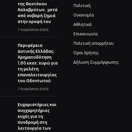
της Θεοτόκου
Πολιτική
Καλαβρύτων, μετά
Οικονομία
από σοβαρή ζημιά
στην οροφή του
Αθλητικά
7 Αυγούστου 2026
Επικοινωνία
Πολιτική απορρήτου
Περιφέρεια
Δυτικής Ελλάδας:
Όροι Χρήσης
Χρηματοδότηση
Δήλωση Συμμόρφωσης
1,86 εκατ. ευρώ για
τη μελέτη
επαναλειτουργίας
του Οδοντωτού
7 Αυγούστου 2026
Ευχαριστήριες και
συγχαρητήριες
ευχές για τη
συνδρομή στη
λειτουργία των