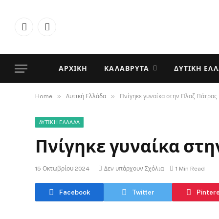
Facebook
Instagram
ΑΡΧΙΚΉ
ΚΑΛΆΒΡΥΤΑ
ΔΥΤΙΚΉ ΕΛ
»
»
Home
Δυτική Ελλάδα
Πνίγηκε γυναίκα στην Πλαζ Πάτρας.
ΔΥΤΙΚΉ ΕΛΛΆΔΑ
Πνίγηκε γυναίκα στη
15 Οκτωβρίου 2024
Δεν υπάρχουν Σχόλια
1 Min Read
Facebook
Twitter
Pinter