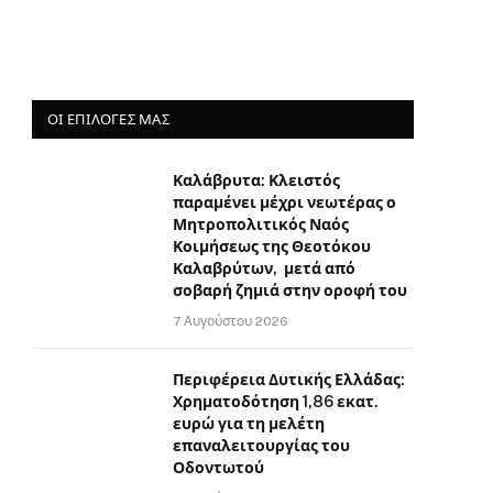
ΟΙ ΕΠΙΛΟΓΈΣ ΜΑΣ
Καλάβρυτα: Κλειστός
παραμένει μέχρι νεωτέρας ο
Μητροπολιτικός Ναός
Κοιμήσεως της Θεοτόκου
Καλαβρύτων, μετά από
σοβαρή ζημιά στην οροφή του
7 Αυγούστου 2026
Περιφέρεια Δυτικής Ελλάδας:
Χρηματοδότηση 1,86 εκατ.
ευρώ για τη μελέτη
επαναλειτουργίας του
Οδοντωτού