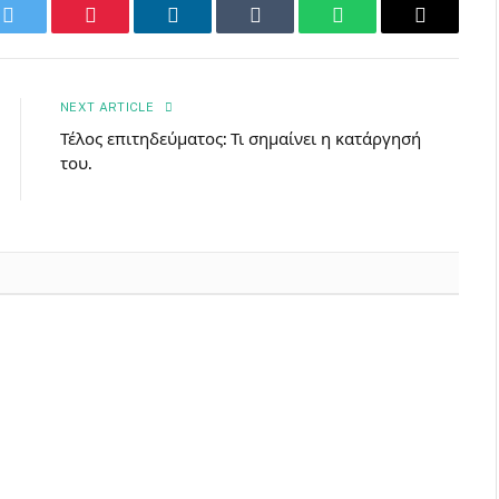
k
Twitter
Pinterest
LinkedIn
Tumblr
WhatsApp
Email
NEXT ARTICLE
Τέλος επιτηδεύματος: Τι σημαίνει η κατάργησή
του.