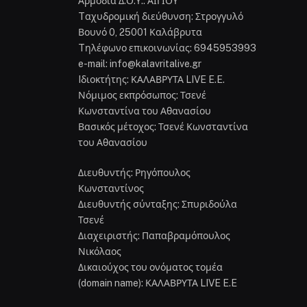
Αρμόδια Δ.Ο.Υ.: ΑΙΓΙΟΥ
Tαχυδρομική διεύθυνση: Στρογγυλό
Βουνό 0, 25001 Καλάβρυτα
Tηλέφωνο επικοινωνίας: 6945953993
e-mail: info@kalavritalive.gr
Iδιοκτήτης: ΚΑΛΑΒΡΥΤΑ LIVE E.E.
Νόμιμος εκπρόσωπος: Τσενέ
Κωνσταντίνα του Αθανασίου
Βασικός μέτοχος: Τσενέ Κωνσταντίνα
του Αθανασίου
Διευθυντής: Ρηγόπουλος
Κωνσταντίνος
Διευθυντής σύνταξης: Σπυριδούλα
Τσενέ
Διαχειριστής: Παπαβραμόπουλος
Νικόλαος
Δικαιούχος του ονόματος τομέα
(domain name): ΚΑΛΑΒΡΥΤΑ LIVE E.E