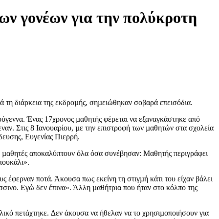
ων γονέων για την πολύκροτη
 τη διάρκεια της εκδροµής, σηµειώθηκαν σοβαρά επεισόδια.
ύγεννα. Ένας 17χρονος µαθητής φέρεται να εξαναγκάστηκε από
εναν. Στις 8 Ιανουαρίου, µε την επιστροφή των µαθητών στα σχολεία
δευσης, Ευγενίας Πιερρή.
πό µαθητές αποκαλύπτουν όλα όσα συνέβησαν: Μαθητής περιγράφει
πουκάλι».
υς έφερναν ποτά. Άκουσα πως εκείνη τη στιγµή κάτι του είχαν βάλει
σσινο. Εγώ δεν έπινα». Άλλη µαθήτρια που ήταν στο κόλπο της
λικό πετάχτηκε. ∆εν άκουσα να ήθελαν να το χρησιµοποιήσουν για