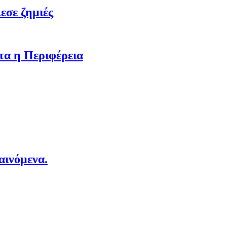
εσε ζημιές
τα η Περιφέρεια
αινόμενα.