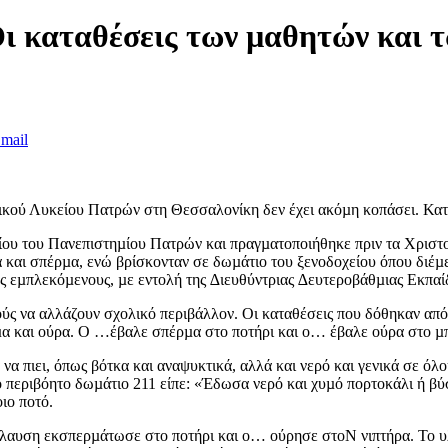
ι καταθέσεις των µαθητών και τ
mail
κού Λυκείου Πατρών στη Θεσσαλονίκη δεν έχει ακόµη κοπάσει. Κατά
ου του Πανεπιστηµίου Πατρών και πραγµατοποιήθηκε πριν τα Χριστο
ρα και σπέρµα, ενώ βρίσκονταν σε δωµάτιο του ξενοδοχείου όπου διέµ
υς εµπλεκόµενους, µε εντολή της ∆ιευθύντριας ∆ευτεροβάθµιας Εκπαί
τούς να αλλάζουν σχολικό περιβάλλον. Οι καταθέσεις που δόθηκαν α
έρµα και ούρα. Ο …έβαλε σπέρµα στο ποτήρι και ο… έβαλε ούρα στο µ
α πιει, όπως βότκα και αναψυκτικά, αλλά και νερό και γενικά σε όλο
ο περιβόητο δωµάτιο 211 είπε: «Έδωσα νερό και χυµό πορτοκάλι ή βύ
ιο ποτό.
πόλαυση εκσπερµάτωσε στο ποτήρι και ο… ούρησε στοΝ νιπτήρα. Το υ