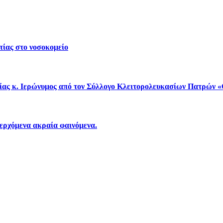
τίας στο νοσοκομείο
είας κ. Ιερώνυμος από τον Σύλλογο Κλειτορολευκασίων Πατρώ
περχόμενα ακραία φαινόμενα.