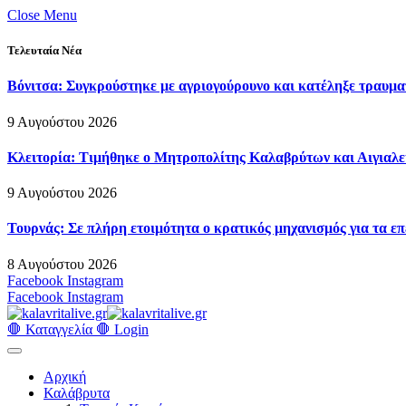
Close Menu
Τελευταία Νέα
Βόνιτσα: Συγκρούστηκε με αγριογούρουνο και κατέληξε τραυμα
9 Αυγούστου 2026
Κλειτορία: Τιμήθηκε ο Μητροπολίτης Καλαβρύτων και Αιγιαλ
9 Αυγούστου 2026
Τουρνάς: Σε πλήρη ετοιμότητα ο κρατικός μηχανισμός για τα ε
8 Αυγούστου 2026
Facebook
Instagram
Facebook
Instagram
🛑 Καταγγελία 🛑
Login
Αρχική
Καλάβρυτα