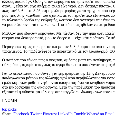
άλλους σκοπούς». Όσο για τον φερόµενο ως εµπνευστή και παρασκευ
στον…, είπα ότι είχε σπέρµα, αλλά είχε νερό. ∆εν έφτιαξα τίποτα
πως συνέβαλε στη διάδοση της πληροφορίας για το «µίγµα» που φέρ
µαθητής στην κατάθεσή του σχετικά µε το περιστατικό εξαναγκασµο
το τελευταίο βράδυ της εκδροµής, ωστόσο δεν αναφέρει πως ήπιε 
να µου δώσουν ποτά η… και ο… Πιστεύω πως ήθελαν να µε µεθύσου
Μάλλον µου έδωσαν λεµονάδα. Με πίεσαν, δεν την ήπια όλη. Εκείνη
έφεραν και δεύτερο ποτό, µου το έφερε ο… είχε κάτι πράσινο. Το πή
Περιέγραψε όµως το περιστατικό µε τον ξυλοδαρµό του από τον συµ
ταραγµένος. Το παιδί ανέφερε το περιστατικό µε τον ξυλοδαρµό, αλλ
Ο πατέρας του τόνισε πως ο γιος του, αµέσως µετά την πενθήµερη, 
φόβο, όπως ισχυρίστηκε, πως το αγόρι θα πει τα όσα έγιναν στη σχο
Για το περιστατικό που συνέβη τα ξηµερώµατα της 13ης ∆εκεµβρίο
παιδαγωγικού µέτρου της αλλαγής σχολικού περιβάλλοντος για έναν
εµπλεκόµενων µαθητών φέρονται αποφασισµένοι να κινηθούν νοµικά 
στο µικροσκόπιο της δικαιοσύνης, µετά την παρέµβαση του προϊστα
εξεταστεί η πιθανότητα τέλεσης αυτεπαγγέλτως διωκόµενων ποινικ
ΓΝΩΜΗ
top picks
Share.
Facebook
Twitter
Pinterest
LinkedIn
Tumblr
WhatsApp
Email