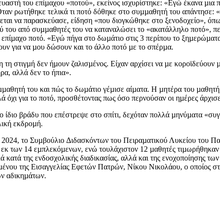
αστή του επίµαχου «ποτού», εκείνος ισχυρίστηκε: «Εγώ έκανα µια πλ
». Οταν ρωτήθηκε τελικά τι ποτό δόθηκε στο συµµαθητή του απάντησ
εται να παρασκεύασε, είδηση «που διογκώθηκε στο ξενοδοχείο», όπω
ύ του από συµµαθητές του να καταναλώσει το «ακατάλληλο ποτό», πε
το επίµαχο ποτό. «Εγώ πήγα στο δωµάτιο στις 3 περίπου το ξηµερώµ
ν για να µου δώσουν και το άλλο ποτό µε το σπέρµα.
 τη στιγµή δεν ήµουν ζαλισµένος. Είχαν αρχίσει να µε κοροϊδεύουν
ρα, αλλά δεν το ήπια».
µαθητή του και πώς το δωµάτιο γέµισε αίµατα. Η µητέρα του µαθητή 
ά όχι για το ποτό, προσθέτοντας πως όσο περνούσαν οι ηµέρες άρχισε
το ίδιο βράδυ που επέστρεψε στο σπίτι, δεχόταν πολλά µηνύµατα «συγ
λική εκδροµή.
υ 2024, το Συµβούλιο ∆ιδασκόντων του Πειραµατικού Λυκείου του Π
 εκ των 14 εµπλεκόµενων, ενώ τουλάχιστον 12 µαθητές τιµωρήθηκαν µ
κατά της ενδοσχολικής διαδικασίας, αλλά και της ενοχοποίησης των
µένου της Εισαγγελίας Εφετών Πατρών, Νίκου Νικολάου, ο οποίος στ
ών αδικηµάτων.