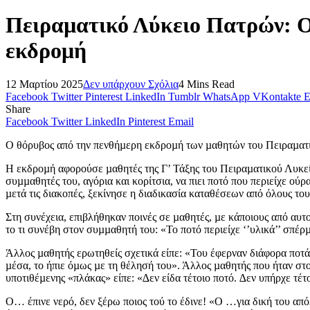
Πειραµατικό Λύκειο Πατρών: Ο
εκδρομή
12 Μαρτίου 2025
Δεν υπάρχουν Σχόλια
4 Mins Read
Facebook
Twitter
Pinterest
LinkedIn
Tumblr
WhatsApp
VKontakte
E
Share
Facebook
Twitter
LinkedIn
Pinterest
Email
Ο θόρυβος από την πενθήµερη εκδροµή των µαθητών του Πειραµατι
Η εκδροµή αφορούσε µαθητές της Γ’ Τάξης του Πειραµατικού Λυκεί
συµµαθητές του, αγόρια και κορίτσια, να πιει ποτό που περιείχε ού
µετά τις διακοπές, ξεκίνησε η διαδικασία καταθέσεων από όλους το
Στη συνέχεια, επιβλήθηκαν ποινές σε µαθητές, µε κάποιους από αυ
το τι συνέβη στον συµµαθητή του: «Το ποτό περιείχε ‘’υλικά’’ σπ
Άλλος µαθητής ερωτηθείς σχετικά είπε: «Του έφερναν διάφορα ποτά ν
µέσα, το ήπιε όµως µε τη θέλησή του». Άλλος µαθητής που ήταν στ
υποτιθέµενης «πλάκας» είπε: «∆εν είδα τέτοιο ποτό. ∆εν υπήρχε τέτο
Ο… έπινε νερό, δεν ξέρω ποιος τού το έδινε! «Ο …για δική του α