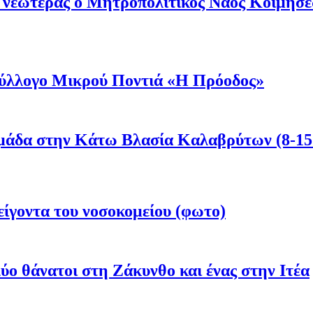
ι νεωτέρας ο Μητροπολιτικός Ναός Κοιμήσ
 Σύλλογο Μικρού Ποντιά «Η Πρόοδος»
μάδα στην Κάτω Βλασία Καλαβρύτων (8-15
είγοντα του νοσοκομείου (φωτο)
ύο θάνατοι στη Ζάκυνθο και ένας στην Ιτέα