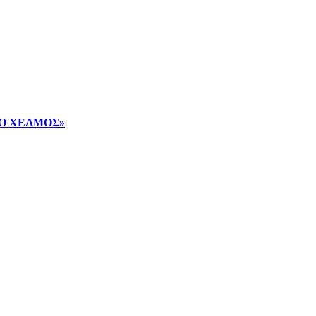
ν «Ο ΧΕΛΜΟΣ»