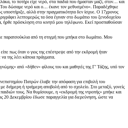
άκα, το ποτήρι είχε νερό, στα παιδιά που ήµασταν µαζί, στον… και
ε: «Του δώσαµε νερό και ο… έκανε τον µεθυσµένο». Παραδέχθηκε
ς υποστήριξε, αλλά στην πραγµατικότητα δεν ίσχυε. Ο 17χρονος
ριγράφει λεπτοµερώς τα όσα έγιναν στο δωµάτιο του ξενοδοχείου
ατα, ήρθε πρόσκληση στο κινητό µου τηλέφωνο. Εκεί προσπαθούσαν
 µε παρατσούκλια από τη στιγµή που µπήκα στο δωµάτιο. Μου
είπε πως όταν ο γιος της επέστρεψε από την εκδροµή ήταν
 να της λέει κάποια πράγµατα.
γνώµης» από «δήθεν» φίλους του και µαθητές της Γ’ Τάξης, υπό τον
ανεπιστηµίου Πατρών έλαβε την απόφαση για επιβολή του
ε διήµερη ή τριήµερη αποβολή από το σχολείο. Στο µεταξύ, γονείς
 παιδιών τους. Να θυµίσουµε, η «εκδροµή της ντροπής» µπήκε και
ις 20 ∆εκεµβρίου έδωσε παραγγελία για διερεύνηση, ώστε να