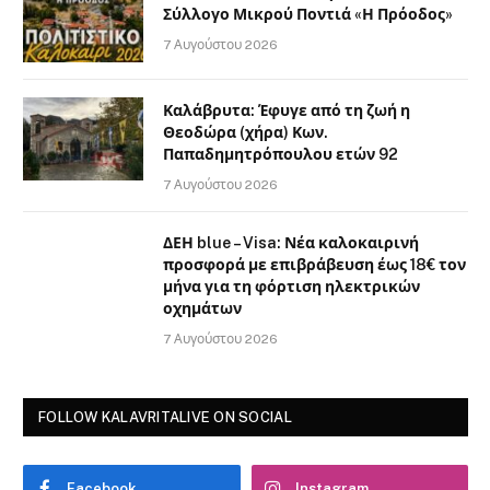
Σύλλογο Μικρού Ποντιά «Η Πρόοδος»
7 Αυγούστου 2026
Καλάβρυτα: Έφυγε από τη ζωή η
Θεοδώρα (χήρα) Κων.
Παπαδημητρόπουλου ετών 92
7 Αυγούστου 2026
ΔΕΗ blue – Visa: Νέα καλοκαιρινή
προσφορά με επιβράβευση έως 18€ τον
μήνα για τη φόρτιση ηλεκτρικών
οχημάτων
7 Αυγούστου 2026
FOLLOW KALAVRITALIVE ON SOCIAL
Facebook
Instagram