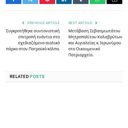
Facebook
Twitter
Pinterest
LinkedIn
Tumblr
WhatsApp
Email
PREVIOUS ARTICLE
NEXT ARTICLE
Συγκροτήθηκε συντονιστική
Μετάβαση Σεβασμιωτάτου
επιτροπή ενάντια στο
Μητροπολίτου Καλαβρύτων
σχεδιαζόμενο αιολικό
και Αιγιαλείας κ. Ιερωνύμου
πάρκο στον Πατραϊκό κόλπο.
στο Οικουμενικό
Πατριαρχείο.
RELATED
POSTS