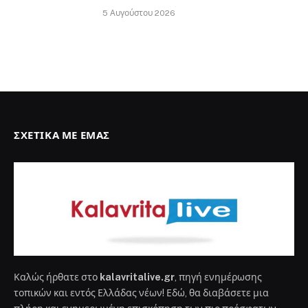
5 Αυγούστου 2026
ΣΧΕΤΙΚΆ ΜΕ ΕΜΆΣ
Καλώς ήρθατε στο
kalavritalive.gr
, πηγή ενημέρωσης
τοπικών και εντός Ελλάδας νέων! Εδώ, θα διαβάσετε μια