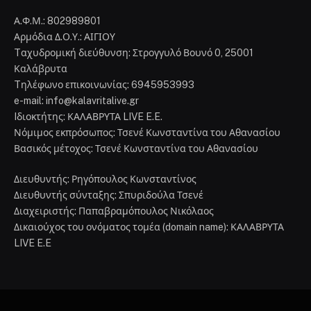
Α.Φ.Μ.: 802989801
Αρμόδια Δ.Ο.Υ.: ΑΙΓΙΟΥ
Tαχυδρομική διεύθυνση: Στρογγυλό Βουνό 0, 25001
Καλάβρυτα
Tηλέφωνο επικοινωνίας: 6945953993
e-mail: info@kalavritalive.gr
Iδιοκτήτης: ΚΑΛΑΒΡΥΤΑ LIVE E.E.
Νόμιμος εκπρόσωπος: Τσενέ Κωνσταντίνα του Αθανασίου
Βασικός μέτοχος: Τσενέ Κωνσταντίνα του Αθανασίου
Διευθυντής: Ρηγόπουλος Κωνσταντίνος
Διευθυντής σύνταξης: Σπυριδούλα Τσενέ
Διαχειριστής: Παπαβραμόπουλος Νικόλαος
Δικαιούχος του ονόματος τομέα (domain name): ΚΑΛΑΒΡΥΤΑ
LIVE E.E