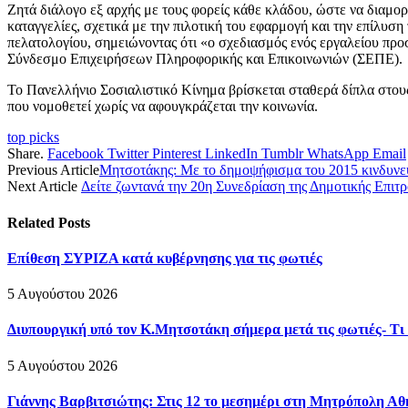
Ζητά διάλογο εξ αρχής με τους φορείς κάθε κλάδου, ώστε να διαμο
καταγγελίες, σχετικά με την πιλοτική του εφαρμογή και την επίλυσ
πελατολογίου, σημειώνοντας ότι «ο σχεδιασμός ενός εργαλείου πρ
Σύνδεσμο Επιχειρήσεων Πληροφορικής και Επικοινωνιών (ΣΕΠΕ).
Το Πανελλήνιο Σοσιαλιστικό Κίνημα βρίσκεται σταθερά δίπλα στους 
που νομοθετεί χωρίς να αφουγκράζεται την κοινωνία.
top picks
Share.
Facebook
Twitter
Pinterest
LinkedIn
Tumblr
WhatsApp
Email
Previous Article
Μητσοτάκης: Με το δημοψήφισμα του 2015 κινδυνεύα
Next Article
Δείτε ζωντανά την 20η Συνεδρίαση της Δημοτικής Επιτ
Related
Posts
Επίθεση ΣΥΡΙΖΑ κατά κυβέρνησης για τις φωτιές
5 Αυγούστου 2026
Διυπουργική υπό τον Κ.Μητσοτάκη σήμερα μετά τις φωτιές- Τι 
5 Αυγούστου 2026
Γιάννης Βαρβιτσιώτης: Στις 12 το μεσημέρι στη Μητρόπολη Αθ