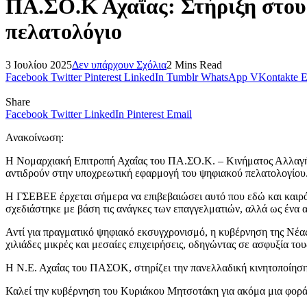
ΠΑ.ΣΟ.Κ Αχαΐας: Στήριξη στους
πελατολόγιο
3 Ιουλίου 2025
Δεν υπάρχουν Σχόλια
2 Mins Read
Facebook
Twitter
Pinterest
LinkedIn
Tumblr
WhatsApp
VKontakte
E
Share
Facebook
Twitter
LinkedIn
Pinterest
Email
Ανακοίνωση:
Η Νομαρχιακή Επιτροπή Αχαΐας του ΠΑ.ΣΟ.Κ. – Κινήματος Αλλαγής 
αντιδρούν στην υποχρεωτική εφαρμογή του ψηφιακού πελατολογίου
Η ΓΣΕΒΕΕ έρχεται σήμερα να επιβεβαιώσει αυτό που εδώ και καιρό
σχεδιάστηκε με βάση τις ανάγκες των επαγγελματιών, αλλά ως ένα 
Αντί για πραγματικό ψηφιακό εκσυγχρονισμό, η κυβέρνηση της Νέας
χιλιάδες μικρές και μεσαίες επιχειρήσεις, οδηγώντας σε ασφυξία το
Η Ν.Ε. Αχαΐας του ΠΑΣΟΚ, στηρίζει την πανελλαδική κινητοποίηση
Καλεί την κυβέρνηση του Κυριάκου Μητσοτάκη για ακόμα μια φορά, 