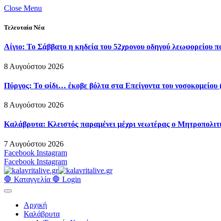
Close Menu
Τελευταία Νέα
Αίγιο: Το Σάββατο η κηδεία του 52χρονου οδηγού λεωφορείου π
8 Αυγούστου 2026
Πύργος: Το φίδι… έκοβε βόλτα στα Επείγοντα του νοσοκομείου 
8 Αυγούστου 2026
Καλάβρυτα: Κλειστός παραμένει μέχρι νεωτέρας ο Μητροπολιτ
7 Αυγούστου 2026
Facebook
Instagram
Facebook
Instagram
🛑 Καταγγελία 🛑
Login
Αρχική
Καλάβρυτα