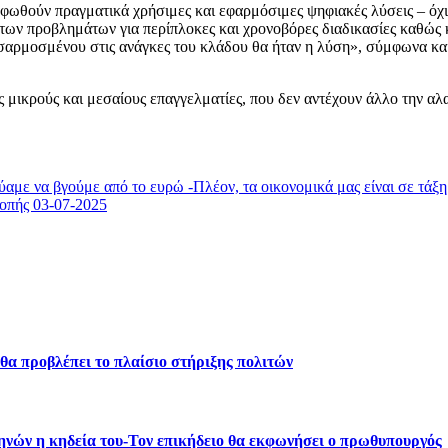
ρφωθούν πραγματικά χρήσιμες και εφαρμόσιμες ψηφιακές λύσεις – όχι
η των προβλημάτων για περίπλοκες και χρονοβόρες διαδικασίες καθώς
οσαρμοσμένου στις ανάγκες του κλάδου θα ήταν η λύση», σύμφωνα κ
μικρούς και μεσαίους επαγγελματίες, που δεν αντέχουν άλλο την αλαζ
με να βγούμε από το ευρώ -Πλέον, τα οικονομικά μας είναι σε τάξη
ροπής 03-07-2025
θα προβλέπει το πλαίσιο στήριξης πολιτών
ηνών η κηδεία του-Τον επικήδειο θα εκφωνήσει ο πρωθυπουργός