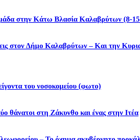
μάδα στην Κάτω Βλασία Καλαβρύτων (8-15
άσεις στον Δήμο Καλαβρύτων – Και την Κυ
είγοντα του νοσοκομείου (φωτο)
ύο θάνατοι στη Ζάκυνθο και ένας στην Ιτέα
 λεωφορείου – Το όχημα ακυβέρνητο προκάλ