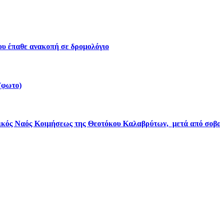
ου έπαθε ανακοπή σε δρομολόγιο
(φωτο)
ικός Ναός Κοιμήσεως της Θεοτόκου Καλαβρύτων, μετά από σοβα