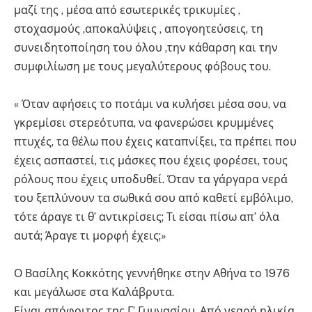
μαζί της , μέσα από εσωτερικές τρικυμίες ,
στοχασμούς ,αποκαλύψεις , απογοητεύσεις, τη
συνειδητοποίηση του όλου ,την κάθαρση και την
συμφιλίωση με τους μεγαλύτερους φόβους του.
« Όταν αφήσεις το ποτάμι να κυλήσει μέσα σου, να
γκρεμίσει στερεότυπα, να φανερώσει κρυμμένες
πτυχές, τα θέλω που έχεις καταπνίξει, τα πρέπει που
έχεις ασπαστεί, τις μάσκες που έχεις φορέσει, τους
ρόλους που έχεις υποδυθεί. Όταν τα γάργαρα νερά
του ξεπλύνουν τα σωθικά σου από καθετί εμβόλιμο,
τότε άραγε τι θ’ αντικρίσεις; Τι είσαι πίσω απ’ όλα
αυτά; Άραγε τι μορφή έχεις;»
Ο Βασίλης Κοκκότης γεννήθηκε στην Αθήνα το 1976
και μεγάλωσε στα Καλάβρυτα.
Είναι απόφοιτος της Γ’ Γυμνασίου. Από νεαρή ηλικία