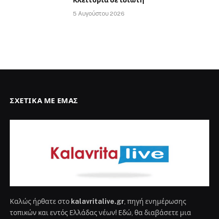
5 Αυγούστου 2026
ΣΧΕΤΙΚΆ ΜΕ ΕΜΆΣ
Καλώς ήρθατε στο
kalavritalive.gr
, πηγή ενημέρωσης
τοπικών και εντός Ελλάδας νέων! Εδώ, θα διαβάσετε μια