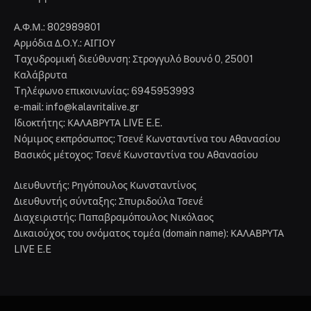
Α.Φ.Μ.: 802989801
Αρμόδια Δ.Ο.Υ.: ΑΙΓΙΟΥ
Tαχυδρομική διεύθυνση: Στρογγυλό Βουνό 0, 25001
Καλάβρυτα
Tηλέφωνο επικοινωνίας: 6945953993
e-mail: info@kalavritalive.gr
Iδιοκτήτης: ΚΑΛΑΒΡΥΤΑ LIVE E.E.
Νόμιμος εκπρόσωπος: Τσενέ Κωνσταντίνα του Αθανασίου
Βασικός μέτοχος: Τσενέ Κωνσταντίνα του Αθανασίου
Διευθυντής: Ρηγόπουλος Κωνσταντίνος
Διευθυντής σύνταξης: Σπυριδούλα Τσενέ
Διαχειριστής: Παπαβραμόπουλος Νικόλαος
Δικαιούχος του ονόματος τομέα (domain name): ΚΑΛΑΒΡΥΤΑ
LIVE E.E