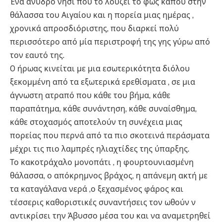
Ένα άνυδρο νησί που το λούζει το φως κάπου στην
θάλασσα του Αιγαίου και η πορεία μιας ημέρας ,
χρονικά απροσδιόριστης, που διαρκεί πολύ
περισσότερο από μία περιστροφή της γης γύρω από
τον εαυτό της.
O ήρωας κινείται με μια εσωτερικότητα διόλου
ξεκομμένη από τα εξωτερικά ερεθίσματα , σε μια
άγνωστη ατραπό που κάθε του βήμα, κάθε
παραπάτημα, κάθε συνάντηση, κάθε συναίσθημα,
κάθε στοχασμός αποτελούν τη συνέχεια μιας
πορείας που περνά από τα πιο σκοτεινά περάσματα
μέχρι τις πιο λαμπρές ηλιαχτίδες της ύπαρξης.
Το κακοτράχαλο μονοπάτι , η φουρτουνιασμένη
θάλασσα, ο απόκρημνος βράχος, η απάνεμη ακτή με
τα καταγάλανα νερά ,ο ξεχασμένος φάρος και
τέσσερις καθοριστικές συναντήσεις τον ωθούν ν
αντικρίσει την Άβυσσο μέσα του και να αναμετρηθεί