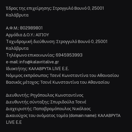
Έδρας της επιχείρησης: Στρογγυλό Βουνό 0, 25001
Καλάβρυτα
Α.Φ.Μ.: 802989801
Αρμόδια Δ.Ο.Υ.: ΑΙΓΙΟΥ
Tαχυδρομική διεύθυνση: Στρογγυλό Βουνό 0, 25001
Καλάβρυτα
Tηλέφωνο επικοινωνίας: 6945953993
e-mail: info@kalavritalive.gr
Iδιοκτήτης: ΚΑΛΑΒΡΥΤΑ LIVE E.E.
Νόμιμος εκπρόσωπος: Τσενέ Κωνσταντίνα του Αθανασίου
Βασικός μέτοχος: Τσενέ Κωνσταντίνα του Αθανασίου
Διευθυντής: Ρηγόπουλος Κωνσταντίνος
Διευθυντής σύνταξης: Σπυριδούλα Τσενέ
Διαχειριστής: Παπαβραμόπουλος Νικόλαος
Δικαιούχος του ονόματος τομέα (domain name): ΚΑΛΑΒΡΥΤΑ
LIVE E.E