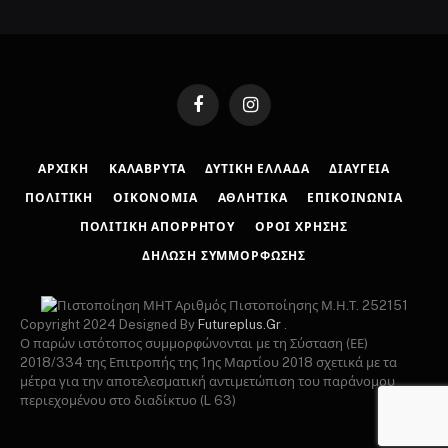
Facebook
Instagram
ΑΡΧΙΚΉ
ΚΑΛΆΒΡΥΤΑ
ΔΥΤΙΚΉ ΕΛΛΆΔΑ
ΔΙΑΎΓΕΙΑ
ΠΟΛΙΤΙΚΉ
ΟΙΚΟΝΟΜΊΑ
ΑΘΛΗΤΙΚΆ
ΕΠΙΚΟΙΝΩΝΊΑ
ΠΟΛΙΤΙΚΉ ΑΠΟΡΡΉΤΟΥ
ΌΡΟΙ ΧΡΉΣΗΣ
ΔΉΛΩΣΗ ΣΥΜΜΌΡΦΩΣΗΣ
Αριθμός Πιστοποίησης Μ.Η.Τ. 252151
Copyright 2024 Designed By
Futureplus.Gr
.
Ο παρών ιστότοπος συμμορφώνονται με τη Σύσταση (ΕΕ)
2018/334 της Επιτροπής της 1ης Μαρτίου 2018 σχετικά με τα
μέτρα για την αποτελεσματική αντιμετώπιση του παράνομου
περιεχομένου στο διαδίκτυο (L 63)