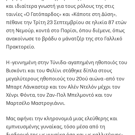
και ιδιαίτερα γνωστή για τους ρόλους της στις
ταινίες «Ο Γατόπαρδος» και «Κάποτε στη Δύση»,
πέθανε την Τρίτη 23 Σεπτεμβρίου σε ηλικία 87 ετών
στη Νεμούρ, κοντά στο Παρίσι, όπου διέμενε, όπως
ανακοίνωσε το βράδυ ο μάνατζέρ της στο Γαλλικό
Πρακτορείο.
Η -γεννημένη στην Τύνιδα- αγαπημένη ηθοποιός του
Βισκόντι και του Φελίνι στάθηκε δίπλα στους
μεγαλύτερους ηθοποιούς του 20ού αιώνα -από τον
Μπαρτ Λάνκαστερ και τον Αλέν Ντελόν μέχρι τον
Χένρι Φόντα, τον Ζαν-Πολ Μπελμοντό και τον
Μαρτσέλο Μαστρογιάννι.
Μας αφήνει την κληρονομιά μιας ελεύθερης και
εμπνευσμένης γυναίκας, τόσο μέσα από τη
διαδρομή της ως γυναίκα όσο και ως καλλιτέχνης»