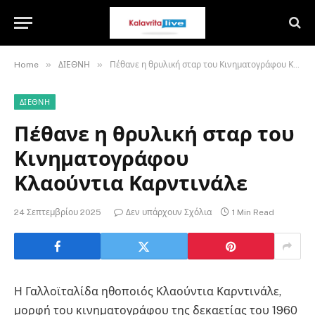
»
»
Home
ΔΙΕΘΝΗ
Πέθανε η θρυλική σταρ του Κινηματογράφου Κλαούντια Καρντινάλε
ΔΙΕΘΝΗ
Πέθανε η θρυλική σταρ του
Κινηματογράφου
Κλαούντια Καρντινάλε
24 Σεπτεμβρίου 2025
Δεν υπάρχουν Σχόλια
1 Min Read
Η Γαλλοϊταλίδα ηθοποιός Κλαούντια Καρντινάλε,
μορφή του κινηματογράφου της δεκαετίας του 1960