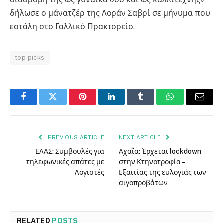
δήλωσε ο μάνατζέρ της Λοράν Σαβρί σε μήνυμα που
εστάλη στο Γαλλικό Πρακτορείο.
top picks
Facebook
Twitter
Pinterest
LinkedIn
Tumblr
WhatsApp
Email
PREVIOUS ARTICLE
NEXT ARTICLE
ΕΛΑΣ: Συμβουλές για
Αχαΐα: Έρχεται lockdown
τηλεφωνικές απάτες με
στην Κτηνοτροφία –
Λογιστές
Εξαιτίας της ευλογιάς των
αιγοπροβάτων
RELATED
POSTS