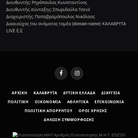
Διευθυντής: Ρηγόπουλος Κωνσταντίνος
Διευθυντής σύνταξης: Σπυριδούλα Τσενέ
Διαχειριστής: Παπαβραμόπουλος Νικόλαος
Δικαιούχος του ονόματος τομέα (domain name): ΚΑΛΑΒΡΥΤΑ
LIVE E.E
Facebook
Instagram
ΑΡΧΙΚΉ
ΚΑΛΆΒΡΥΤΑ
ΔΥΤΙΚΉ ΕΛΛΆΔΑ
ΔΙΑΎΓΕΙΑ
ΠΟΛΙΤΙΚΉ
ΟΙΚΟΝΟΜΊΑ
ΑΘΛΗΤΙΚΆ
ΕΠΙΚΟΙΝΩΝΊΑ
ΠΟΛΙΤΙΚΉ ΑΠΟΡΡΉΤΟΥ
ΌΡΟΙ ΧΡΉΣΗΣ
ΔΉΛΩΣΗ ΣΥΜΜΌΡΦΩΣΗΣ
Αριθμός Πιστοποίησης Μ.Η.Τ. 252151