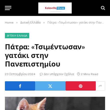
»
»
Home
Δυτική Ελλάδα
Πάτρα: «Τσιµέντωσαν» γατάκι στην Πανεπιστηµίου
ΔΥΤΙΚΉ ΕΛΛΆΔΑ
Πάτρα: «Τσιµέντωσαν»
γατάκι στην
Πανεπιστηµίου
23 Σεπτεμβρίου 2024
Δεν υπάρχουν Σχόλια
2 Mins Read