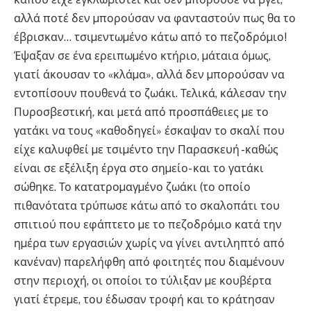
αλλά ποτέ δεν µπορούσαν να φανταστούν πως θα το
έβρισκαν… τσιµεντωµένο κάτω από το πεζοδρόµιο!
Έψαξαν σε ένα ερειπωµένο κτήριο, µάταια όµως,
γιατί άκουσαν το «κλάµα», αλλά δεν µπορούσαν να
εντοπίσουν πουθενά το ζωάκι. Τελικά, κάλεσαν την
Πυροσβεστική, και µετά από προσπάθειες µε το
γατάκι να τους «καθοδηγεί» έσκαψαν το σκαλί που
είχε καλυφθεί µε τσιµέντο την Παρασκευή -καθώς
είναι σε εξέλιξη έργα στο σηµείο- και το γατάκι
σώθηκε. Το κατατροµαγµένο ζωάκι (το οποίο
πιθανότατα τρύπωσε κάτω από το σκαλοπάτι του
σπιτιού που εφάπτετο µε το πεζοδρόµιο κατά την
ηµέρα των εργασιών χωρίς να γίνει αντιληπτό από
κανέναν) παρελήφθη από φοιτητές που διαµένουν
στην περιοχή, οι οποίοι το τύλιξαν µε κουβέρτα
γιατί έτρεµε, του έδωσαν τροφή και το κράτησαν