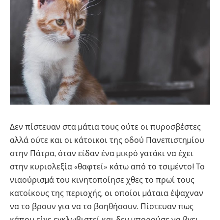
∆εν πίστευαν στα µάτια τους ούτε οι πυροσβέστες
αλλά ούτε και οι κάτοικοι της οδού Πανεπιστηµίου
στην Πάτρα, όταν είδαν ένα µικρό γατάκι να έχει
στην κυριολεξία «θαφτεί» κάτω από το τσιµέντο! Το
νιαούρισµά του κινητοποίησε χθες το πρωί τους
κατοίκους της περιοχής, οι οποίοι µάταια έψαχναν
να το βρουν για να το βοηθήσουν. Πίστευαν πως
κάπου είχε εγκλωβιστεί και δεν µπορούσε να βγει,