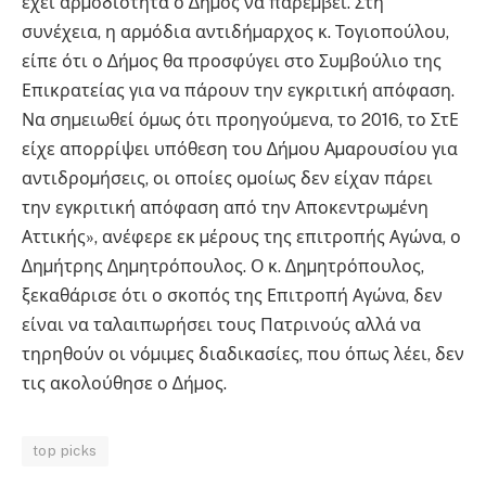
έχει αρµοδιότητα ο ∆ήµος να παρέµβει. Στη
συνέχεια, η αρµόδια αντιδήµαρχος κ. Τογιοπούλου,
είπε ότι ο ∆ήµος θα προσφύγει στο Συµβούλιο της
Επικρατείας για να πάρουν την εγκριτική απόφαση.
Να σηµειωθεί όµως ότι προηγούµενα, το 2016, το ΣτΕ
είχε απορρίψει υπόθεση του ∆ήµου Αµαρουσίου για
αντιδροµήσεις, οι οποίες οµοίως δεν είχαν πάρει
την εγκριτική απόφαση από την Αποκεντρωµένη
Αττικής», ανέφερε εκ µέρους της επιτροπής Αγώνα, ο
∆ηµήτρης ∆ηµητρόπουλος. Ο κ. ∆ηµητρόπουλος,
ξεκαθάρισε ότι ο σκοπός της Επιτροπή Αγώνα, δεν
είναι να ταλαιπωρήσει τους Πατρινούς αλλά να
τηρηθούν οι νόµιµες διαδικασίες, που όπως λέει, δεν
τις ακολούθησε ο ∆ήµος.
top picks