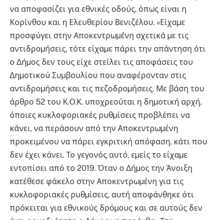
να αποφασίζει για εθνικές οδούς, όπως είναι η
Κορίνθου και η Ελευθερίου Βενιζέλου. «Είχαµε
προσφύγει στην Αποκεντρωµένη σχετικά µε τις
αντιδροµήσεις, τότε είχαµε πάρει την απάντηση ότι
ο ∆ήµος δεν τους είχε στείλει τις αποφάσεις του
∆ηµοτικού Συµβουλίου που αναφέρονταν στις
αντιδροµήσεις και τις πεζοδροµήσεις. Με βάση του
άρθρο 52 του Κ.Ο.Κ. υποχρεούται η δηµοτική αρχή,
όποιες κυκλοφοριακές ρυθµίσεις προβλέπει να
κάνει, να περάσουν από την Αποκεντρωµένη
προκειµένου να πάρει εγκριτική απόφαση, κάτι που
δεν έχει κάνει. Το γεγονός αυτό, εµείς το είχαµε
εντοπίσει από το 2019. Όταν ο ∆ήµος την Άνοιξη
κατέθεσε φάκελο στην Αποκεντρωµένη για τις
κυκλοφοριακές ρυθµίσεις, αυτή αποφάνθηκε ότι
πρόκειται για εθνικούς δρόµους και σε αυτούς δεν