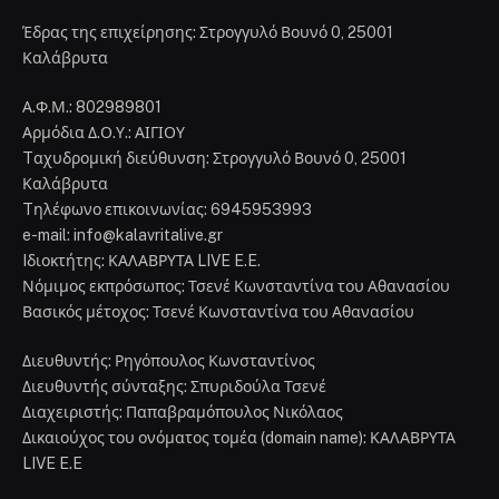
Έδρας της επιχείρησης: Στρογγυλό Βουνό 0, 25001
Καλάβρυτα
Α.Φ.Μ.: 802989801
Αρμόδια Δ.Ο.Υ.: ΑΙΓΙΟΥ
Tαχυδρομική διεύθυνση: Στρογγυλό Βουνό 0, 25001
Καλάβρυτα
Tηλέφωνο επικοινωνίας: 6945953993
e-mail: info@kalavritalive.gr
Iδιοκτήτης: ΚΑΛΑΒΡΥΤΑ LIVE E.E.
Νόμιμος εκπρόσωπος: Τσενέ Κωνσταντίνα του Αθανασίου
Βασικός μέτοχος: Τσενέ Κωνσταντίνα του Αθανασίου
Διευθυντής: Ρηγόπουλος Κωνσταντίνος
Διευθυντής σύνταξης: Σπυριδούλα Τσενέ
Διαχειριστής: Παπαβραμόπουλος Νικόλαος
Δικαιούχος του ονόματος τομέα (domain name): ΚΑΛΑΒΡΥΤΑ
LIVE E.E