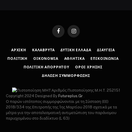
Facebook
Instagram
ΑΡΧΙΚΉ
ΚΑΛΆΒΡΥΤΑ
ΔΥΤΙΚΉ ΕΛΛΆΔΑ
ΔΙΑΎΓΕΙΑ
ΠΟΛΙΤΙΚΉ
ΟΙΚΟΝΟΜΊΑ
ΑΘΛΗΤΙΚΆ
ΕΠΙΚΟΙΝΩΝΊΑ
ΠΟΛΙΤΙΚΉ ΑΠΟΡΡΉΤΟΥ
ΌΡΟΙ ΧΡΉΣΗΣ
ΔΉΛΩΣΗ ΣΥΜΜΌΡΦΩΣΗΣ
Αριθμός Πιστοποίησης Μ.Η.Τ. 252151
Copyright 2024 Designed By
Futureplus.Gr
.
Ο παρών ιστότοπος συμμορφώνονται με τη Σύσταση (ΕΕ)
2018/334 της Επιτροπής της 1ης Μαρτίου 2018 σχετικά με τα
μέτρα για την αποτελεσματική αντιμετώπιση του παράνομου
περιεχομένου στο διαδίκτυο (L 63)