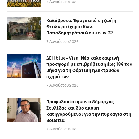
7 Αυγούστου 2026
Καλάβρυτα: Έφυγε από τη ζωή η
Θεοδώρα (χήρα) Κων.
Παπαδημητρόπουλου ετών 92
7 Αυγούστου 2026
ΔΕΗ blue – Visa: Νέα καλοκαιρινή
προσφορά με επιβράβευση έως 18€ τον
μήνα για τη φόρτιση ηλεκτρικών
οχημάτων
7 Αυγούστου 2026
Προφυλακίστηκαν ο δήμαρχος
Στυλίδας και δύο ακόμη
κατηγορούμενοι για την πυρκαγιά στη
Βοιωτία
7 Αυγούστου 2026