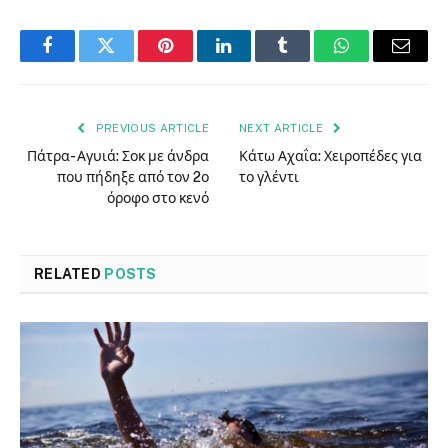
Facebook
Twitter
Pinterest
LinkedIn
Tumblr
WhatsApp
Email
PREVIOUS ARTICLE
NEXT ARTICLE
Πάτρα- Αγυιά: Σοκ με άνδρα
Κάτω Αχαΐα: Χειροπέδες για
που πήδηξε από τον 2ο
το γλέντι
όροφο στο κενό
RELATED
POSTS