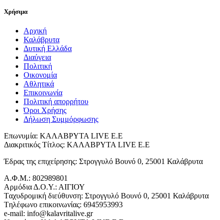
Χρήσιμα
Αρχική
Καλάβρυτα
Δυτική Ελλάδα
Διαύγεια
Πολιτική
Οικονομία
Αθλητικά
Επικοινωνία
Πολιτική απορρήτου
Όροι Χρήσης
Δήλωση Συμμόρφωσης
Επωνυμία: ΚΑΛΑΒΡΥΤΑ LIVE Ε.Ε
Διακριτικός Τίτλος: ΚΑΛΑΒΡΥΤΑ LIVE E.E
Έδρας της επιχείρησης: Στρογγυλό Βουνό 0, 25001 Καλάβρυτα
Α.Φ.Μ.: 802989801
Αρμόδια Δ.Ο.Υ.: ΑΙΓΙΟΥ
Tαχυδρομική διεύθυνση: Στρογγυλό Βουνό 0, 25001 Καλάβρυτα
Tηλέφωνο επικοινωνίας: 6945953993
e-mail: info@kalavritalive.gr