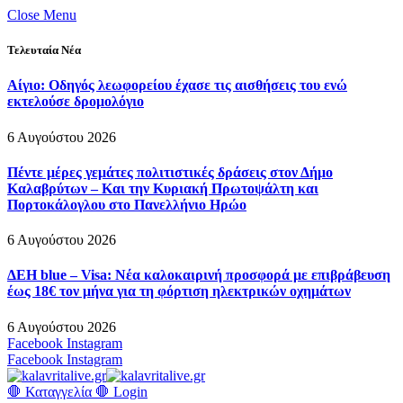
Close Menu
Τελευταία Νέα
Αίγιο: Οδηγός λεωφορείου έχασε τις αισθήσεις του ενώ
εκτελούσε δρομολόγιο
6 Αυγούστου 2026
Πέντε μέρες γεμάτες πολιτιστικές δράσεις στον Δήμο
Καλαβρύτων – Και την Κυριακή Πρωτοψάλτη και
Πορτοκάλογλου στο Πανελλήνιο Ηρώο
6 Αυγούστου 2026
ΔΕΗ blue – Visa: Νέα καλοκαιρινή προσφορά με επιβράβευση
έως 18€ τον μήνα για τη φόρτιση ηλεκτρικών οχημάτων
6 Αυγούστου 2026
Facebook
Instagram
Facebook
Instagram
🛑 Καταγγελία 🛑
Login