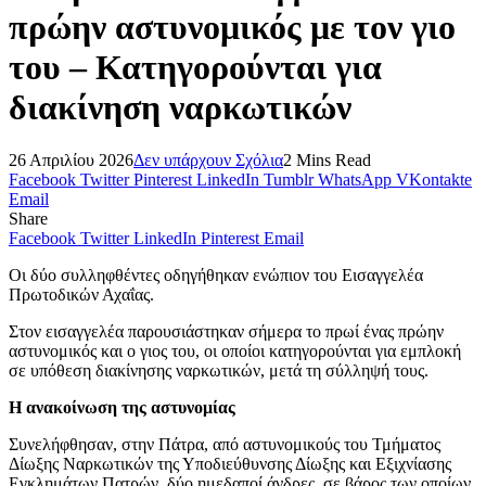
πρώην αστυνομικός με τον γιο
του – Κατηγορούνται για
διακίνηση ναρκωτικών
26 Απριλίου 2026
Δεν υπάρχουν Σχόλια
2 Mins Read
Facebook
Twitter
Pinterest
LinkedIn
Tumblr
WhatsApp
VKontakte
Email
Share
Facebook
Twitter
LinkedIn
Pinterest
Email
Οι δύο συλληφθέντες οδηγήθηκαν ενώπιον του Εισαγγελέα
Πρωτοδικών Αχαΐας.
Στον εισαγγελέα παρουσιάστηκαν σήμερα το πρωί ένας πρώην
αστυνομικός και ο γιος του, οι οποίοι κατηγορούνται για εμπλοκή
σε υπόθεση διακίνησης ναρκωτικών, μετά τη σύλληψή τους.
Η ανακοίνωση της αστυνομίας
Συνελήφθησαν, στην Πάτρα, από αστυνομικούς του Τμήματος
Δίωξης Ναρκωτικών της Υποδιεύθυνσης Δίωξης και Εξιχνίασης
Εγκλημάτων Πατρών, δύο ημεδαποί άνδρες, σε βάρος των οποίων