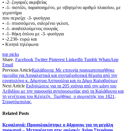
• -2- ζυγαριές ακριβείας
• -1- πιστόλι, παραποιημένο, με σβησμένο αριθμό πλαισίου, με
γεμιστήρα
που περιείχε -3- φυσίγγια
• -1- πτυσσόμενο, σιδερένιο γκλοπ,
• -1- αναδιπλούμενος σουγιάς
• -1- θήκη όπλου με -3- φυσίγγια
• -2.230- ευρώ και
• Κινητά τηλέφωνα
top picks
Share.
Facebook
Twitter
Pinterest
LinkedIn
Tumblr
WhatsApp
Email
Previous Article
Καλάβρυτα: Με επιτυχία πραγματοποιήθηκε
ημερίδα για Ασφαλιστικά και συνταξιοδοτικά θέματα από την
εργατολόγο κ. Δήμητρα Ασπρούλια και το Δήμο Καλαβρύτων
Next Article
Εκδηλώσεις για τα 205 χρόνια από την μάχη του
Λεβιδίου με την παρουσία αντιπροσωπίας από τα Καλάβρυτα και
τη γενέτειρα του Κέρτεζη. Τιμήθηκε ο αγωνιστής του 1821,
Στριφτόμπολας.
Related
Posts
Κεφαλονιά: Προφυλακίστηκε ο 44χρονος για τη μεγάλη
πυρκαγιά – Μεταφέρεται στις φυλακές Αγίου Στεφάνου