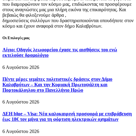
που διαμορφώνουν τον κόσμο μας, επιδιώκοντας να προσφέρουμε
στους αναγνώστες μας μια πλήρη εικόνα της επικαιρότητας. Και
βεβαιώς θα φιλοξενούμε άρθρα ,
δημοσιεύσεις συλλόγων που δραστηριοποιούνται οπουδήποτε στον
κόσμο και έχουν αναφορά στον δήμο Καλαβρύτων.
Οι Επιλογές μας
Αίγιο: Οδηγός λεωφορείου έχασε τις αισθήσεις του ενώ
εκτελούσε δρομολόγιο
6 Αυγούστου 2026
Πέντε μέρες γεμάτες πολιτιστικές δράσεις στον Δήμο
Καλαβρύτων – Και την Κυριακή Πρωτοψάλτη και
Πορτοκάλογλου στο Πανελλήνιο Ηρώο
6 Αυγούστου 2026
ΔΕΗ blue – Visa: Νέα καλοκαιρινή προσφορά με επιβράβευση
έως 18€ τον μήνα για τη φόρτιση ηλεκτρικών οχημάτων
6 Αυγούστου 2026