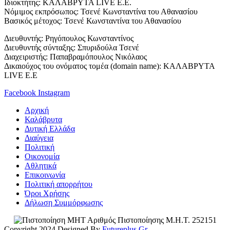
Iδιοκτήτης: ΚΑΛΑΒΡΥΤΑ LIVE E.E.
Νόμιμος εκπρόσωπος: Τσενέ Κωνσταντίνα του Αθανασίου
Βασικός μέτοχος: Τσενέ Κωνσταντίνα του Αθανασίου
Διευθυντής: Ρηγόπουλος Κωνσταντίνος
Διευθυντής σύνταξης: Σπυριδούλα Τσενέ
Διαχειριστής: Παπαβραμόπουλος Νικόλαος
Δικαιούχος του ονόματος τομέα (domain name): ΚΑΛΑΒΡΥΤΑ
LIVE E.E
Facebook
Instagram
Αρχική
Καλάβρυτα
Δυτική Ελλάδα
Διαύγεια
Πολιτική
Οικονομία
Αθλητικά
Επικοινωνία
Πολιτική απορρήτου
Όροι Χρήσης
Δήλωση Συμμόρφωσης
Αριθμός Πιστοποίησης Μ.Η.Τ. 252151
Copyright 2024 Designed By
Futureplus.Gr
.