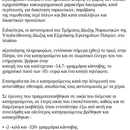
σχηματίσθηκε κακουργηματικού χαρακτήρα δικογραφία, κατά
περίπτωση, για διακίνηση ναρκωτικών, παράβαση
της νομοθεσίας περί όπλων και βία κατά υπαλλήλων και
δικαστικών προσώπων.
Ειδικότερα, οι αστυνομικοί του Τμήματος Δίωξης Ναρκωτικών της
Υποδιεύθυνσης Δίωξης και Εξιχνίασης Εγκλημάτων Πατρών, στο
πλαίσιο
αξιοποίησης πληροφορίων, εντόπισαν σήμερα (χθες) το πρωί, στην
Πάτρα, τον ένα κατηγορούμενο και σε σωματικό έλεγχο που του
ενήργησαν, βρήκαν στην
κατοχή του και κατέσχεσαν -14,7- γραμμάρια κάνναβης, το
χρηματικό ποσό των -95- ευρώ και ένα κινητό τηλέφωνο.
Επισημαίνεται ότι ο κατηγορούμενος κατά την δέσμευσή του
αντιστάθηκε σθεναρά, απωθώντας τους αστυνομικούς με τα χέρια.
Σε έρευνες που πραγματοποιήθηκαν σε οικία που διέμεναν οι
κατηγορούμενοι, σε έτερη οικία που επισκέπτονταν, καθώς και σε
διαμέρισμα (καβάτζα), όπου εντοπίστηκε έξω από αυτή και
συνελήφθη και οδεύτερος κατηγορούμενος βρέθηκαν και
κατασχέθηκαν :
• -2- κιλά και -320- γραμμάρια κάνναβης