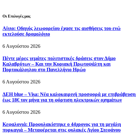
Οι Επιλογές μας
Αίγιο: Οδηγός λεωφορείου έχασε τις αισθήσεις του ενώ
εκτελούσε δρομολόγιο
6 Αυγούστου 2026
Πέντε μέρες γεμάτες πολιτιστικές δράσεις στον Δήμο
Καλαβρύτων – Και την Κυριακή Πρωτοψάλτη και
Πορτοκάλογλου στο Πανελλήνιο Ηρώο
6 Αυγούστου 2026
ΔΕΗ blue – Visa: Νέα καλοκαιρινή προσφορά με επιβράβευση
έως 18€ τον μήνα για τη φόρτιση ηλεκτρικών οχημάτων
6 Αυγούστου 2026
Κεφαλονιά: Προφυλακίστηκε ο 44χρονος για τη μεγάλη
πυρκαγιά – Μεταφέρεται στις φυλακές Αγίου Στεφάνου