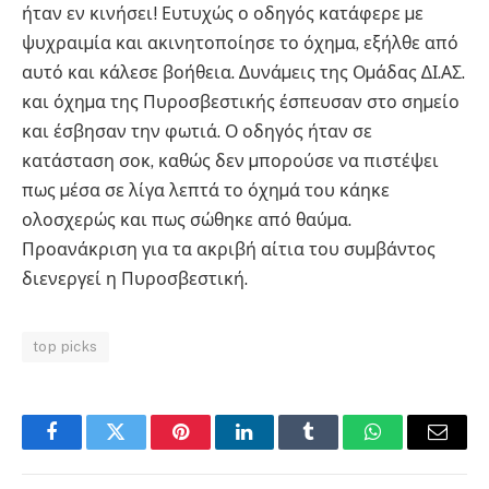
ήταν εν κινήσει! Ευτυχώς ο οδηγός κατάφερε µε
ψυχραιµία και ακινητοποίησε το όχηµα, εξήλθε από
αυτό και κάλεσε βοήθεια. ∆υνάµεις της Οµάδας ∆Ι.ΑΣ.
και όχηµα της Πυροσβεστικής έσπευσαν στο σηµείο
και έσβησαν την φωτιά. Ο οδηγός ήταν σε
κατάσταση σοκ, καθώς δεν µπορούσε να πιστέψει
πως µέσα σε λίγα λεπτά το όχηµά του κάηκε
ολοσχερώς και πως σώθηκε από θαύµα.
Προανάκριση για τα ακριβή αίτια του συµβάντος
διενεργεί η Πυροσβεστική.
top picks
Facebook
Twitter
Pinterest
LinkedIn
Tumblr
WhatsApp
Email