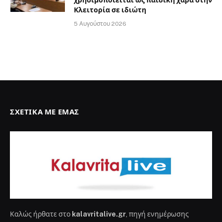
χρησιμοποιείται ως παιδική χαρά στην
Κλειτορία σε ιδιώτη
5 Αυγούστου 2026
ΣΧΕΤΙΚΆ ΜΕ ΕΜΆΣ
Καλώς ήρθατε στο
kalavritalive.gr
, πηγή ενημέρωσης