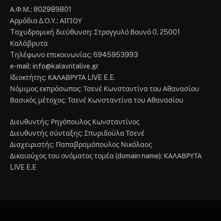
Α.Φ.Μ.: 802989801
Αρμόδια Δ.Ο.Υ.: ΑΙΓΙΟΥ
Tαχυδρομική διεύθυνση: Στρογγυλό Βουνό 0, 25001
Καλάβρυτα
Tηλέφωνο επικοινωνίας: 6945953993
e-mail: info@kalavritalive.gr
Iδιοκτήτης: ΚΑΛΑΒΡΥΤΑ LIVE E.E.
Νόμιμος εκπρόσωπος: Τσενέ Κωνσταντίνα του Αθανασίου
Βασικός μέτοχος: Τσενέ Κωνσταντίνα του Αθανασίου
Διευθυντής: Ρηγόπουλος Κωνσταντίνος
Διευθυντής σύνταξης: Σπυριδούλα Τσενέ
Διαχειριστής: Παπαβραμόπουλος Νικόλαος
Δικαιούχος του ονόματος τομέα (domain name): ΚΑΛΑΒΡΥΤΑ
LIVE E.E