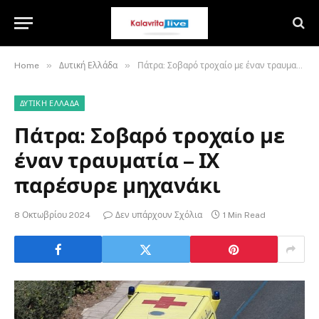
»
»
Home
Δυτική Ελλάδα
Πάτρα: Σοβαρό τροχαίο με έναν τραυματία – ΙΧ παρέσυρε μηχανάκι
ΔΥΤΙΚΉ ΕΛΛΆΔΑ
Πάτρα: Σοβαρό τροχαίο με
έναν τραυματία – ΙΧ
παρέσυρε μηχανάκι
8 Οκτωβρίου 2024
Δεν υπάρχουν Σχόλια
1 Min Read